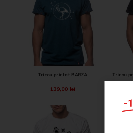
Tricou printat BARZA
Tricou 
139,00
lei
-