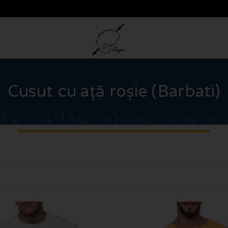
Cusut cu ață roșie (Barbati)