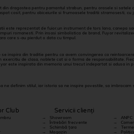
 din dragostea pentru pamantul strabun, pentru orasele si satele c
spat cosit, pentru obiceiurile si frumoasele traditii stramosesti, cu 
atii este reprezentat de fuior,un instrument de tors lana, canepa sau 
impuri romanesti. Prin insasi simbolistica de brand, Fuyor revitalizea
ra care s-au pierdut o data cu timpul.
e se inspira din traditie pentru ca avem convingerea ca reintoarcer
 un exercitiu de clasa, noblete cat si o forma de responsabilitate. Fi
or este inspirata din memoria unui trecut indepartat si adusa in pr
 ne definim stilul, iar istoria sa ne inspire povestile, sa imbracam st
or Club
Servicii clienți
embru
Showroom
ANPC
Întrebări frecvente
Comenz
Schimbă țara
Termen
r
Magazin
Politi