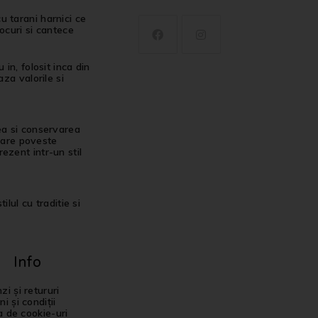
u tarani harnici ce
jocuri si cantece
in, folosit inca din
za valorile si
ea si conservarea
ecare poveste
ezent intr-un stil
ilul cu traditie si
Info
i și retururi
i și condiții
ca de cookie-uri