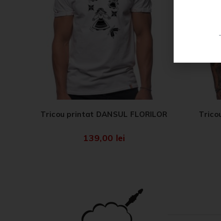
Tricou printat DANSUL FLORILOR
Trico
139,00
lei