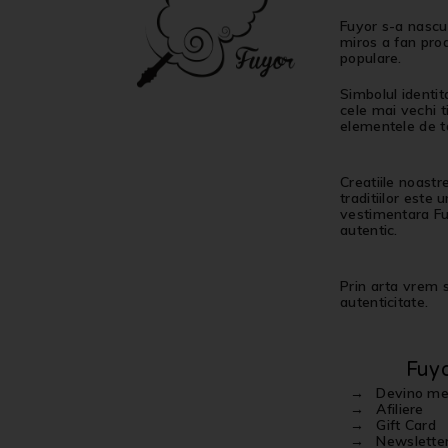
Fuyor s-a nascut
miros a fan proa
populare.
Simbolul identit
cele mai vechi t
elementele de ta
Creatiile noastr
traditiilor este
vestimentara Fuy
autentic.
Prin arta vrem sa
autenticitate.
Fuy
Devino m
Afiliere
Gift Card
Newslette