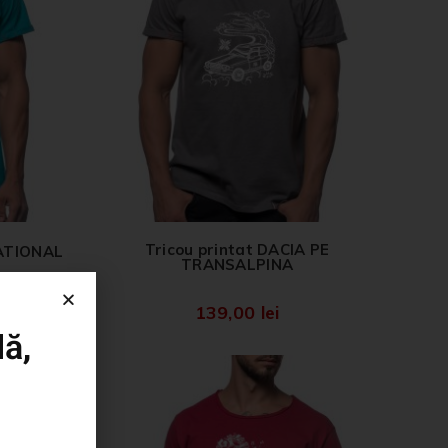
Tricou printat DACIA PE
NATIONAL
TRANSALPINA
139,00
lei
ă,