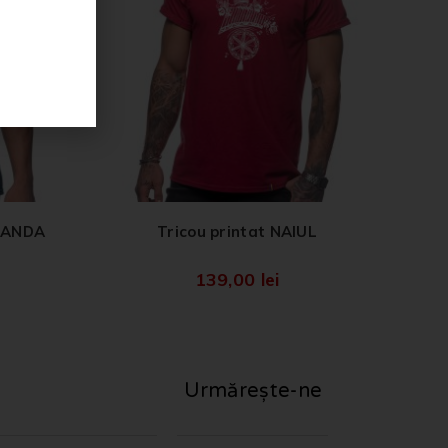
COANDA
Tricou printat NAIUL
139,00
lei
Urmărește-ne