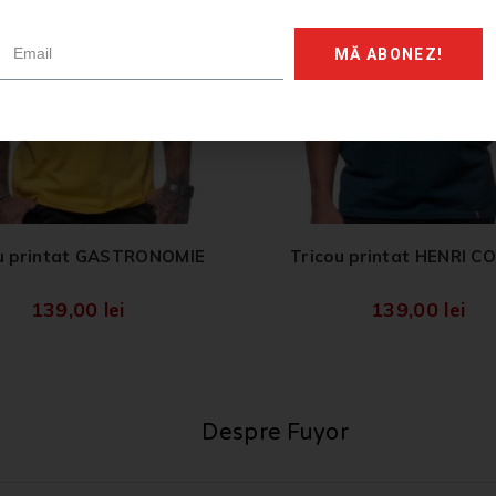
MĂ ABONEZ!
u printat GASTRONOMIE
Tricou printat HENRI 
139,00
lei
139,00
lei
Despre Fuyor