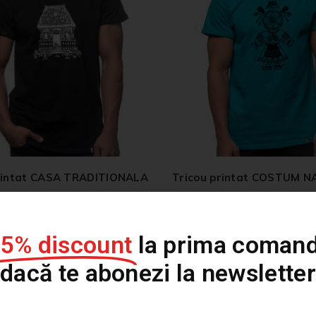
printat CASA TRADITIONALA
Tricou printat COSTUM 
139,00
lei
139,00
lei
15% discount
la prima comand
dacă te abonezi la newsletter