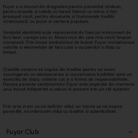
Fuyor s-a nascut din dragostea pentru pamantul strabun,
pentru orasele si satele cu tarani harnici ce miros a fan
proaspat cosit, pentru obiceiurile si frumoasele traditii
stramosesti, cu jocuri si cantece populare.
Simbolul identitatii este reprezentat de fuior,un instrument de
tors lana, canepa sau in, folosit inca din cele mai vechi timpuri
romanesti. Prin insasi simbolistica de brand, Fuyor revitalizeaza
valorile si elementele de tara care s-au pierdut o data cu
timpul.
Creatiile noastre se inspira din traditie pentru ca avem
convingerea ca reintoarcerea si conservarea traditiilor este un
exercitiu de clasa, noblete cat si o forma de responsabilitate.
Fiecare poveste vestimentara Fuyor este inspirata din memoria
unui trecut indepartat si adusa in prezent intr-un stil autentic.
Prin arta vrem sa ne definim stilul, iar istoria sa ne inspire
povestile, sa imbracam stilul cu traditie si autenticitate.
Fuyor Club