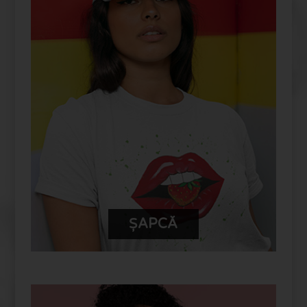
PERSONALIZEAZĂ-ȚI PRODUSUL
TĂU FUYOR
ȘAPCĂ