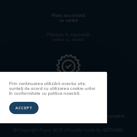
Plata securizată
cu cardul
Plătește în siguranță
online cu cardul.
Prin continuarea utilizării acestui site,
sunteți de acord cu utilizarea cookie-urilor
în conformitate cu politica noastră.
Certificat
de garanție
ACCEPT
Pentru a afla toate detaliile accesează
această pagină
.
© Copyright Fuyor 2019 | Proudly made by
SOTA360.