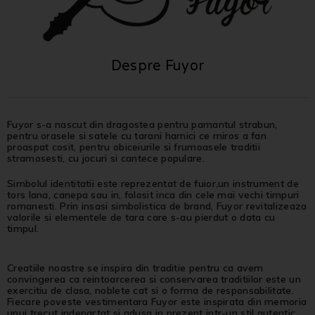
Despre Fuyor
Fuyor s-a nascut din dragostea pentru pamantul strabun,
pentru orasele si satele cu tarani harnici ce miros a fan
proaspat cosit, pentru obiceiurile si frumoasele traditii
stramosesti, cu jocuri si cantece populare.
Simbolul identitatii este reprezentat de fuior,un instrument de
tors lana, canepa sau in, folosit inca din cele mai vechi timpuri
romanesti. Prin insasi simbolistica de brand, Fuyor revitalizeaza
valorile si elementele de tara care s-au pierdut o data cu
timpul.
Creatiile noastre se inspira din traditie pentru ca avem
convingerea ca reintoarcerea si conservarea traditiilor este un
exercitiu de clasa, noblete cat si o forma de responsabilitate.
Fiecare poveste vestimentara Fuyor este inspirata din memoria
unui trecut indepartat si adusa in prezent intr-un stil autentic.