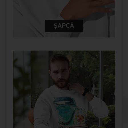
ȘAPCĂ
PERSONALIZEAZĂ-ȚI PRODUSUL
TĂU FUYOR