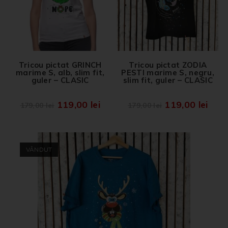
Tricou pictat GRINCH
Tricou pictat ZODIA
marime S, alb, slim fit,
PESTI marime S, negru,
guler – CLASIC
slim fit, guler – CLASIC
119,00
lei
119,00
lei
179,00
lei
179,00
lei
VÂNDUT