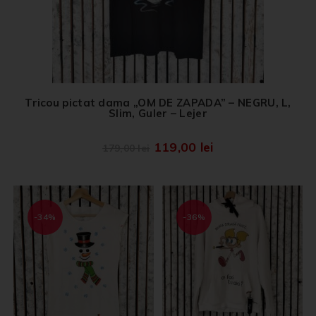
Tricou pictat dama „OM DE ZAPADA” – NEGRU, L,
Slim, Guler – Lejer
119,00
lei
179,00
lei
-34%
-36%