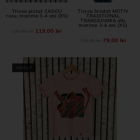
Tricou pictat CADOU
Tricou brodat MOTIV
rosu, marime 3-4 ani (XS)
TRADITIONAL
TRANSILVANIA alb,
marime 3-4 ani (XS)
119,00
lei
179,00
lei
79,00
lei
129,00
lei
VÂNDUT