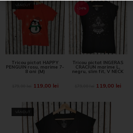
VÂNDUT
-34%
Tricou pictat HAPPY
Tricou pictat INGERAS
PENGUIN rosu, marime 7-
CRACIUN marime L,
8 ani (M)
negru, slim fit, V NECK
119,00
lei
119,00
lei
179,00
lei
179,00
lei
VÂNDUT