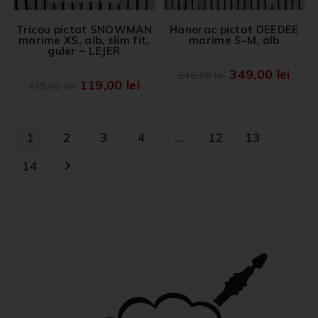
Tricou pictat SNOWMAN
Hanorac pictat DEEDEE
marime XS, alb, slim fit,
marime S-M, alb
guler – LEJER
349,00
lei
549,00
lei
119,00
lei
179,00
lei
1
2
3
4
…
12
13
14