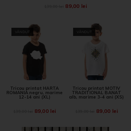
89,00
lei
139,00
lei
VÂNDUT
VÂNDUT
Tricou printat HARTA
Tricou printat MOTIV
ROMANIA negru, marime
TRADITIONAL BANAT
12-14 ani (XL)
alb, marime 3-4 ani (XS)
89,00
lei
89,00
lei
139,00
lei
139,00
lei