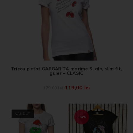
Tricou pictat GARGARITA marime S, alb, slim fit,
guler – CLASIC
119,00
lei
179,00
lei
VÂNDUT
-34%