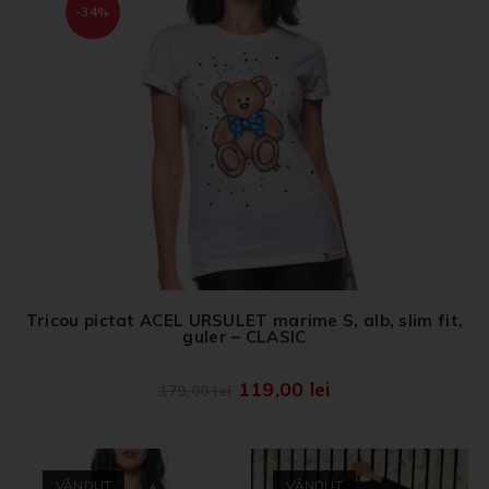
-34%
Tricou pictat ACEL URSULET marime S, alb, slim fit,
guler – CLASIC
119,00
lei
179,00
lei
VÂNDUT
VÂNDUT