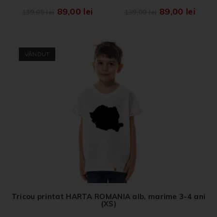
89,00
lei
89,00
lei
139,00
lei
139,00
lei
VÂNDUT
Tricou printat HARTA ROMANIA alb, marime 3-4 ani
(XS)