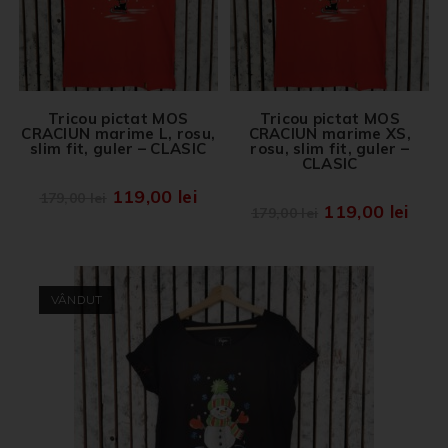
Tricou pictat MOS
Tricou pictat MOS
CRACIUN marime L, rosu,
CRACIUN marime XS,
slim fit, guler – CLASIC
rosu, slim fit, guler –
CLASIC
119,00
lei
179,00
lei
119,00
lei
179,00
lei
VÂNDUT