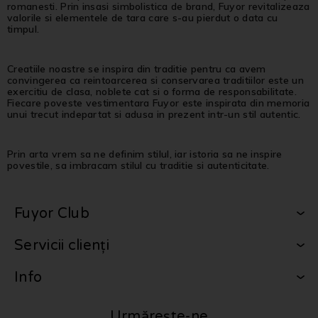
romanesti. Prin insasi simbolistica de brand, Fuyor revitalizeaza
valorile si elementele de tara care s-au pierdut o data cu
timpul.
Creatiile noastre se inspira din traditie pentru ca avem
convingerea ca reintoarcerea si conservarea traditiilor este un
exercitiu de clasa, noblete cat si o forma de responsabilitate.
Fiecare poveste vestimentara Fuyor este inspirata din memoria
unui trecut indepartat si adusa in prezent intr-un stil autentic.
Prin arta vrem sa ne definim stilul, iar istoria sa ne inspire
povestile, sa imbracam stilul cu traditie si autenticitate.
Fuyor Club
Servicii clienți
Info
Urmărește-ne