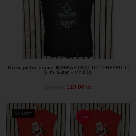
Tricou pictat dama „INGERAS CRACIUN” – NEGRU, L,
Slim, Guler – V NECK
119,00
lei
179,00
lei
VÂNDUT
-34%