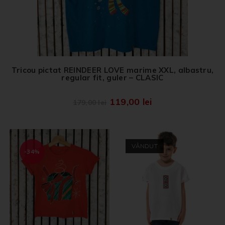
Tricou pictat REINDEER LOVE marime XXL, albastru,
regular fit, guler – CLASIC
119,00
lei
179,00
lei
VÂNDUT
-34%