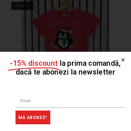
VÂNDUT
-15% discount
la prima comandă,
dacă te abonezi la newsletter
Tricou pictat HAPPY PENGUIN magenta, marime 3-4
ani (XS)
119,00
lei
179,00
lei
MĂ ABONEZ!