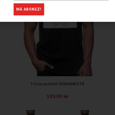
MĂ ABONEZ!
Tricou printat ROMANESTE
139,00
lei