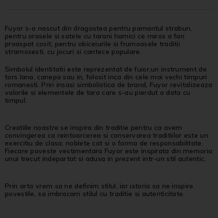
Fuyor s-a nascut din dragostea pentru pamantul strabun,
pentru orasele si satele cu tarani harnici ce miros a fan
proaspat cosit, pentru obiceiurile si frumoasele traditii
stramosesti, cu jocuri si cantece populare.
Simbolul identitatii este reprezentat de fuior,un instrument de
tors lana, canepa sau in, folosit inca din cele mai vechi timpuri
romanesti. Prin insasi simbolistica de brand, Fuyor revitalizeaza
valorile si elementele de tara care s-au pierdut o data cu
timpul.
Creatiile noastre se inspira din traditie pentru ca avem
convingerea ca reintoarcerea si conservarea traditiilor este un
exercitiu de clasa, noblete cat si o forma de responsabilitate.
Fiecare poveste vestimentara Fuyor este inspirata din memoria
unui trecut indepartat si adusa in prezent intr-un stil autentic.
Prin arta vrem sa ne definim stilul, iar istoria sa ne inspire
povestile, sa imbracam stilul cu traditie si autenticitate.