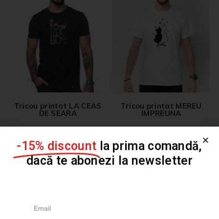
Tricou printat LA CEAS
Tricou printat MEREU
DE SEARA
IMPREUNA
139,00
lei
139,00
lei
-15% discount
la prima comandă,
dacă te abonezi la newsletter