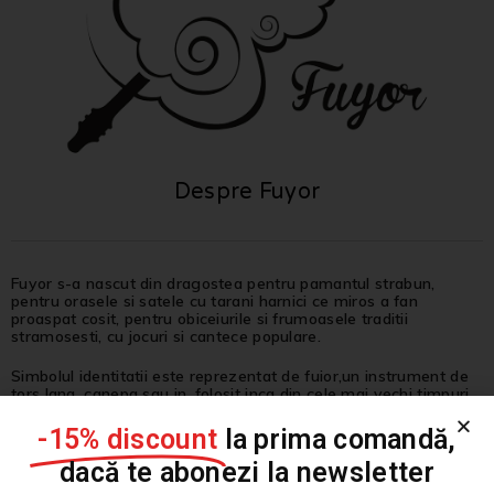
Despre Fuyor
Fuyor s-a nascut din dragostea pentru pamantul strabun,
pentru orasele si satele cu tarani harnici ce miros a fan
proaspat cosit, pentru obiceiurile si frumoasele traditii
stramosesti, cu jocuri si cantece populare.
Simbolul identitatii este reprezentat de fuior,un instrument de
tors lana, canepa sau in, folosit inca din cele mai vechi timpuri
romanesti. Prin insasi simbolistica de brand, Fuyor revitalizeaza
valorile si elementele de tara care s-au pierdut o data cu
-15% discount
la prima comandă,
timpul.
dacă te abonezi la newsletter