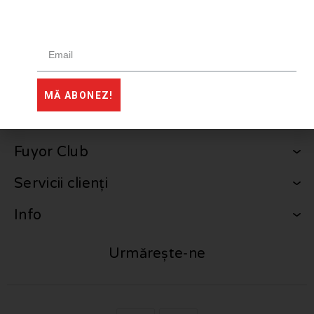
Creatiile noastre se inspira din traditie pentru ca avem
convingerea ca reintoarcerea si conservarea traditiilor este un
exercitiu de clasa, noblete cat si o forma de responsabilitate.
Fiecare poveste vestimentara Fuyor este inspirata din memoria
unui trecut indepartat si adusa in prezent intr-un stil autentic.
Prin arta vrem sa ne definim stilul, iar istoria sa ne inspire
MĂ ABONEZ!
povestile, sa imbracam stilul cu traditie si autenticitate.
Fuyor Club
Servicii clienți
Info
Urmărește-ne