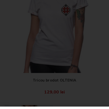
Tricou brodat OLTENIA
129,00
lei