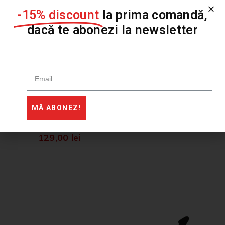
-15% discount
la prima comandă,
dacă te abonezi la newsletter
Tricou brodat
MĂ ABONEZ!
TRANSILVANIA
129,00
lei