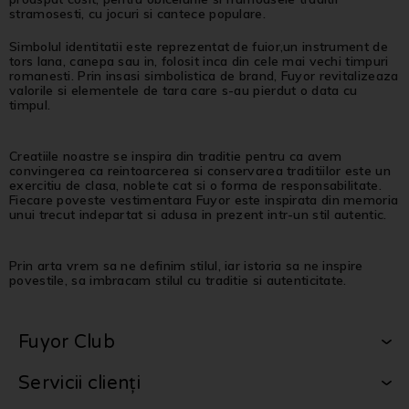
stramosesti, cu jocuri si cantece populare.
Simbolul identitatii este reprezentat de fuior,un instrument de
tors lana, canepa sau in, folosit inca din cele mai vechi timpuri
romanesti. Prin insasi simbolistica de brand, Fuyor revitalizeaza
valorile si elementele de tara care s-au pierdut o data cu
timpul.
Creatiile noastre se inspira din traditie pentru ca avem
convingerea ca reintoarcerea si conservarea traditiilor este un
exercitiu de clasa, noblete cat si o forma de responsabilitate.
Fiecare poveste vestimentara Fuyor este inspirata din memoria
unui trecut indepartat si adusa in prezent intr-un stil autentic.
Prin arta vrem sa ne definim stilul, iar istoria sa ne inspire
povestile, sa imbracam stilul cu traditie si autenticitate.
Fuyor Club
Servicii clienți