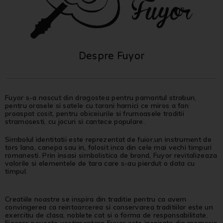
Despre Fuyor
Fuyor s-a nascut din dragostea pentru pamantul strabun,
pentru orasele si satele cu tarani harnici ce miros a fan
proaspat cosit, pentru obiceiurile si frumoasele traditii
stramosesti, cu jocuri si cantece populare.
Simbolul identitatii este reprezentat de fuior,un instrument de
tors lana, canepa sau in, folosit inca din cele mai vechi timpuri
romanesti. Prin insasi simbolistica de brand, Fuyor revitalizeaza
valorile si elementele de tara care s-au pierdut o data cu
timpul.
Creatiile noastre se inspira din traditie pentru ca avem
convingerea ca reintoarcerea si conservarea traditiilor este un
exercitiu de clasa, noblete cat si o forma de responsabilitate.
Fiecare poveste vestimentara Fuyor este inspirata din memoria