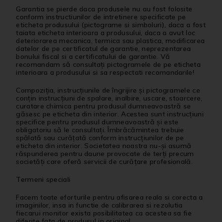
Garantia se pierde daca produsele nu au fost folosite
conform instructiunilor de intretinere specificate pe
eticheta produsului (pictograme si simboluri), daca a fost
taiata eticheta interioara a produsului, daca a avut loc
deteriorarea mecanica, termica sau plastica, modificarea
datelor de pe certificatul de garantie, neprezentarea
bonului fiscal si a certificatului de garantie. Vă
recomandam să consultaţi pictogramele de pe eticheta
interioara a produsului si sa respectati recomandarile!
Compoziţia, instrucţiunile de îngrijire şi pictogramele ce
conţin instrucţiuni de spalare, inalbire, uscare, stoarcere,
curatare chimica pentru produsul dumneavoastră se
găsesc pe eticheta din interior. Acestea sunt instrucţiuni
specifice pentru produsul dumneavoastră şi este
obligatoriu să le consultaţi. Îmbrăcămintea trebuie
spălată sau curăţată conform instrucţiunilor de pe
eticheta din interior. Societatea noastra nu-şi asumă
răspunderea pentru daune provocate de terţi precum
societăţi care oferă servicii de curăţare profesională.
Termeni speciali
Facem toate eforturile pentru afisarea reala si corecta a
imaginilor, insa in functie de calibrarea si rezolutia
fiecarui monitor exista posibilitatea ca acestea sa fie
diferite fata de produsul in original.