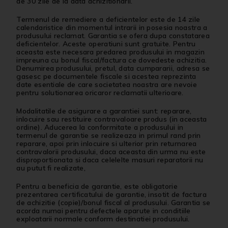
de 30 zile de la data achizitionarii.
Termenul de remediere a deficientelor este de 14 zile
calendaristice din momentul intrarii in posesia noastra a
produsului reclamat. Garantia se ofera dupa constatarea
deficientelor. Aceste operatiuni sunt gratuite. Pentru
aceasta este necesara predarea produsului in magazin
impreuna cu bonul fiscal/factura ce dovedeste achizitia.
Denumirea produsului, pretul, data cumpararii, adresa se
gasesc pe documentele fiscale si acestea reprezinta
date esentiale de care societatea noastra are nevoie
pentru solutionarea oricaror reclamatii ulterioare.
Modalitatile de asigurare a garantiei sunt: reparare,
inlocuire sau restituire contravaloare produs (in aceasta
ordine). Aducerea la conformitate a produsului in
termenul de garantie se realizeaza in primul rand prin
reparare, apoi prin inlocuire si ulterior prin returnarea
contravalorii produsului, daca aceasta din urma nu este
disproportionata si daca celelelte masuri reparatorii nu
au putut fi realizate,
Pentru a beneficia de garantie, este obligatorie
prezentarea certificatului de garantie, insotit de factura
de achizitie (copie)/bonul fiscal al produsului. Garantia se
acorda numai pentru defectele aparute in conditiile
exploatarii normale conform destinatiei produsului.