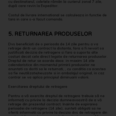
cu destinatarul, coletele rămân la curierul zonal 7 zile,
după care revin la Expeditor.
Costul de livrare international se calculeaza in functie de
tara in care s-a facut comanda.
5. RETURNAREA PRODUSELOR
Dvs beneficiati de o perioada de 14 zile pentru a va
retrage dintr-un contract la distanta, fara a fi nevoit sa
justificati decizia de retragere si fara a suporta alte
costuri decat cele direct legate de returnarea produselor.
Dreptul de retur se acorda daca in maxim 14 zile
calendaristice din momentul primirii produselor ne
anuntati ca doriti sa le returnati, , cu conditia ca acestea
sa fie neutilizate/neuzate si in ambalajul original, in caz
contrar se va aplica principiul diminuarii valorii.
Exercitarea dreptului de retragere
Pentru a vă exercita dreptul de retragere trebuie să ne
informaţi cu privire la decizia dumneavoastră de a vă
retrage din prezentul contract. Inainte de expirarea
perioadei de retragere (14 zile), sunteti obligati sa ne
oferiti informatii cu privire la decizia dvs de retragere din