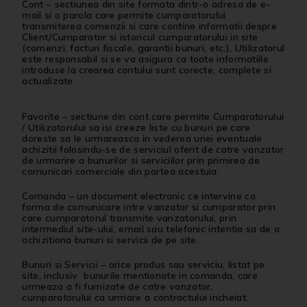
Cont
– sectiunea din site formata dintr-o adresa de e-
mail si o parola care permite cumparatorului
transmiterea comenzii si care contine informatii despre
Client/Cumparator si istoricul cumparatorului in site
(comenzi, facturi fiscale, garantii bunuri, etc.). Utilizatorul
este responsabil si se va asigura ca toate informatiile
introduse la crearea contului sunt corecte, complete si
actualizate
Favorite
– sectiune din cont care permite Cumparatorului
/ Utilizatorului sa isi creeze liste cu bunuri pe care
doreste sa le urmareasca in vederea unei eventuale
achizitii folosindu-se de serviciul oferit de catre vanzator
de urmarire a bunurilor si serviciilor prin primirea de
comunicari comerciale din partea acestuia.
Comanda
– un document electronic ce intervine ca
forma de comunicare intre vanzator si cumparator prin
care cumparatorul transmite vanzatorului, prin
intermediul site-ului, email sau telefonic intentia sa de a
achizitiona bunuri si servicii de pe site.
Bunuri si Servicii
– orice produs sau serviciu, listat pe
site, inclusiv bunurile mentionate in comanda, care
urmeaza a fi furnizate de catre vanzator,
cumparatorului ca urmare a contractului incheiat.