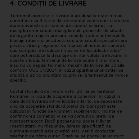
4. CONDIȚII DE LIVRARE
Termenul executie si livrare a produselor este in mod
curent de cca 3-5 zile din momentul confirmarii comenzii
dumneavoastra, in functie de curierul solicitat, cu
exceptia unor situatii exceptionale generate de situatii
de urgența majoră precum: condiții meteo nefavorabile,
blocaje rutiere și accidente sau alte situații speciale care
privesc strict programul de muncă al firmei de curierat,
sau campanii de reduceri masive de tip „Black Friday”
care pot produce la decalaje ale intervalului de livrare. In
aceste situatii, termenul de livrare poate fi mai mare,
insa nu va depasi termenul maxim de livrare de 30 zile
conform OUG 34/2014. In cazul aparitiei unor astfel de
situatii, o sa va anuntam cu privire la termenul de livrare
specific.
Costul standard de livrare este 20 lei pe teritoriul
Romaniei in raza de acoperire a curierilor. In cazul in
care doriti livrarea intr-o locatie diferita, ce depaseste
aria de acoperire standard pretul de transport este
calculat in functie de kilometri suplimentari. Inainte de
confirmarea comenzii vi se va comunica pretul de
transport exact. Dacă pachetul nu poate fi livrat
(destinatarul nu răspunde, adresa specificată de
dumneavoastră este greșită etc), veți fi contactat
telefonic de către curier. Dacă nu se poate lua contact