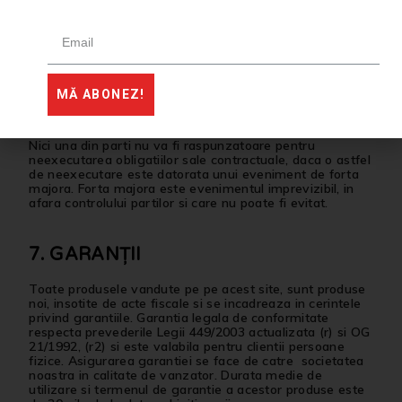
momentul livrării produselor către transportator, dacă
transportatorul a fost însărcinat de către dvs să
transporte produsele, iar această opţiune nu a fost
oferită de către societatea noastra, fără a aduce
atingere drepturilor dvs faţă de transportator.
MĂ ABONEZ!
6. FORȚA MAJORĂ
Nici una din parti nu va fi raspunzatoare pentru
neexecutarea obligatiilor sale contractuale, daca o astfel
de neexecutare este datorata unui eveniment de forta
majora. Forta majora este evenimentul imprevizibil, in
afara controlului partilor si care nu poate fi evitat.
7. GARANȚII
Toate produsele vandute pe pe acest site, sunt produse
noi, insotite de acte fiscale si se incadreaza in cerintele
privind garantiile. Garantia legala de conformitate
respecta prevederile Legii 449/2003 actualizata (r) si OG
21/1992, (r2) si este valabila pentru clientii persoane
fizice. Asigurarea garantiei se face de catre societatea
noastra in calitate de vanzator. Durata medie de
utilizare si termenul de garantie a acestor produse este