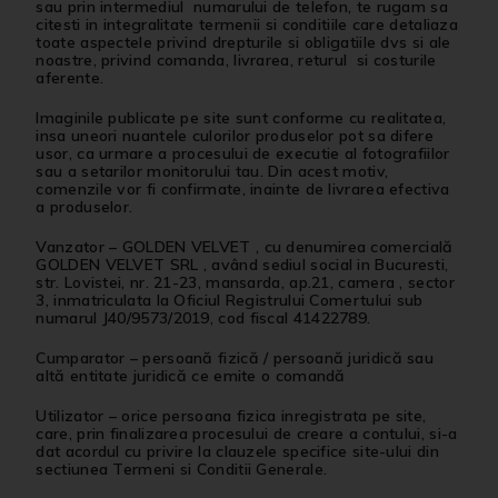
sau prin intermediul numarului de telefon, te rugam sa
citesti in integralitate termenii si conditiile care detaliaza
toate aspectele privind drepturile si obligatiile dvs si ale
noastre, privind comanda, livrarea, returul si costurile
aferente.
Imaginile publicate pe site sunt conforme cu realitatea,
insa uneori nuantele culorilor produselor pot sa difere
usor, ca urmare a procesului de executie al fotografiilor
sau a setarilor monitorului tau. Din acest motiv,
comenzile vor fi confirmate, inainte de livrarea efectiva
a produselor.
Vanzator
– GOLDEN VELVET , cu denumirea comercială
GOLDEN VELVET SRL , având sediul social in Bucuresti,
str. Lovistei, nr. 21-23, mansarda, ap.21, camera , sector
3, inmatriculata la Oficiul Registrului Comertului sub
numarul J40/9573/2019, cod fiscal 41422789.
Cumparator
– persoană fizică / persoană juridică sau
altă entitate juridică ce emite o comandă
Utilizator
– orice persoana fizica inregistrata pe site,
care, prin finalizarea procesului de creare a contului, si-a
dat acordul cu privire la clauzele specifice site-ului din
sectiunea Termeni si Conditii Generale.