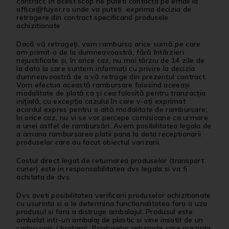
contract. In acest scop ne puteti contacta pe email la
office@fuyor.ro
unde va puteti exprima decizia de
retragere din contract specificand produsele
achizitionate .
Dacă vă retrageţi, vom rambursa orice sumă pe care
am primit-o de la dumneavoastră, fără întârzieri
nejustificate şi, în orice caz, nu mai târziu de 14 zile de
la data la care suntem informaţi cu privire la decizia
dumneavoastră de a vă retrage din prezentul contract.
Vom efectua această rambursare folosind aceeaşi
modalitate de plată ca şi cea folosită pentru tranzacţia
iniţială, cu excepţia cazului în care v-aţi exprimat
acordul expres pentru o altă modalitate de rambursare;
în orice caz, nu vi se vor percepe comisioane ca urmare
a unei astfel de rambursări. Avem posibilitatea legala de
a amana rambursarea platii pana la data receptionarii
produselor care au facut obiectul vanzarii.
Costul direct legat de returnarea produselor (transport
curier) este in responsabilitatea dvs legala si va fi
achitata de dvs
Dvs aveti posibilitatea verificarii produselor achizitionate
cu usurinta si a le determina functionalitatea fara a uza
produsul si fara a distruge ambalajul. Produsul este
ambalat intr-un ambalaj de plastic si vine insotit de un
cadou unic ( bratara). Produselor returnate care prezinta