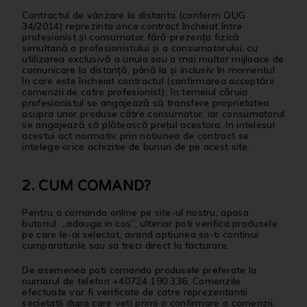
Contractul de vânzare la distanta
(conform OUG
34/2014) reprezinta orice contract încheiat între
profesionist şi consumator fără prezenţa fizică
simultană a profesionistului şi a consumatorului, cu
utilizarea exclusivă a unuia sau a mai multor mijloace de
comunicare la distanţă, până la şi inclusiv în momentul
în care este încheiat contractul (confirmarea acceptării
comenzii de catre profesionist), în temeiul căruia
profesionistul se angajează să transfere proprietatea
asupra unor produse către consumator, iar consumatorul
se angajează să plătească preţul acestora. In intelesul
acestui act normativ prin notiunea de contract se
intelege orice achizitie de bunuri de pe acest site.
2. CUM COMAND?
Pentru a comanda online pe site-ul nostru, apasa
butonul „adauga in cos”, ulterior poti verifica produsele
pe care le-ai selectat, avand optiunea sa-ti continui
cumparaturile sau sa treci direct la facturare.
De asemenea poti comanda produsele preferate la
numarul de telefon
+40724 190 336
. Comenzile
efectuate vor fi verificate de catre reprezentantii
societatii dupa care veti primi o confirmare a comenzii.