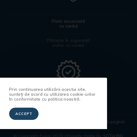
Plata securizată
cu cardul
Plătește în siguranță
online cu cardul.
Prin continuarea utilizării acestui site,
sunteți de acord cu utilizarea cookie-urilor
în conformitate cu politica noastră.
Certificat
de garanție
ACCEPT
Pentru a afla toate detaliile accesează
această pagină
.
© Copyright Fuyor 2019 | Proudly made by
SOTA360.