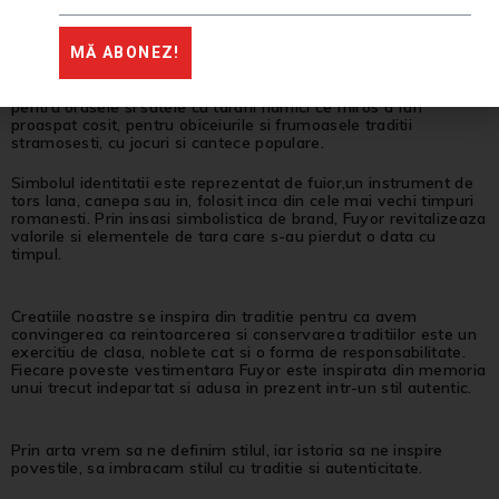
MĂ ABONEZ!
Fuyor s-a nascut din dragostea pentru pamantul strabun,
pentru orasele si satele cu tarani harnici ce miros a fan
proaspat cosit, pentru obiceiurile si frumoasele traditii
stramosesti, cu jocuri si cantece populare.
Simbolul identitatii este reprezentat de fuior,un instrument de
tors lana, canepa sau in, folosit inca din cele mai vechi timpuri
romanesti. Prin insasi simbolistica de brand, Fuyor revitalizeaza
valorile si elementele de tara care s-au pierdut o data cu
timpul.
Creatiile noastre se inspira din traditie pentru ca avem
convingerea ca reintoarcerea si conservarea traditiilor este un
exercitiu de clasa, noblete cat si o forma de responsabilitate.
Fiecare poveste vestimentara Fuyor este inspirata din memoria
unui trecut indepartat si adusa in prezent intr-un stil autentic.
Prin arta vrem sa ne definim stilul, iar istoria sa ne inspire
povestile, sa imbracam stilul cu traditie si autenticitate.