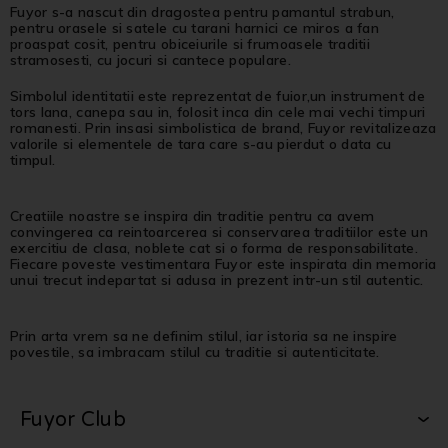
Fuyor s-a nascut din dragostea pentru pamantul strabun,
pentru orasele si satele cu tarani harnici ce miros a fan
proaspat cosit, pentru obiceiurile si frumoasele traditii
stramosesti, cu jocuri si cantece populare.
Simbolul identitatii este reprezentat de fuior,un instrument de
tors lana, canepa sau in, folosit inca din cele mai vechi timpuri
romanesti. Prin insasi simbolistica de brand, Fuyor revitalizeaza
valorile si elementele de tara care s-au pierdut o data cu
timpul.
Creatiile noastre se inspira din traditie pentru ca avem
convingerea ca reintoarcerea si conservarea traditiilor este un
exercitiu de clasa, noblete cat si o forma de responsabilitate.
Fiecare poveste vestimentara Fuyor este inspirata din memoria
unui trecut indepartat si adusa in prezent intr-un stil autentic.
Prin arta vrem sa ne definim stilul, iar istoria sa ne inspire
povestile, sa imbracam stilul cu traditie si autenticitate.
Fuyor Club