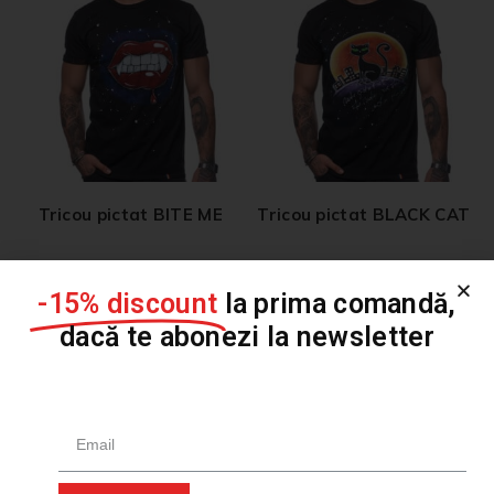
Tricou pictat BITE ME
Tricou pictat BLACK CAT
179,00
lei
179,00
lei
-15% discount
la prima comandă,
dacă te abonezi la newsletter