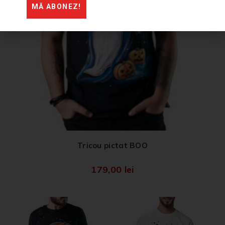
MĂ ABONEZ!
Tricou pictat BOO
179,00
lei