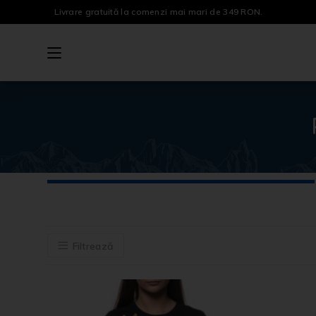
Livrare gratuită la comenzi mai mari de 349 RON.
Filtrează