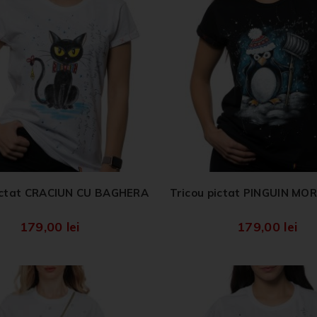
pictat CRACIUN CU BAGHERA
Tricou pictat PINGUIN M
179,00
lei
179,00
lei