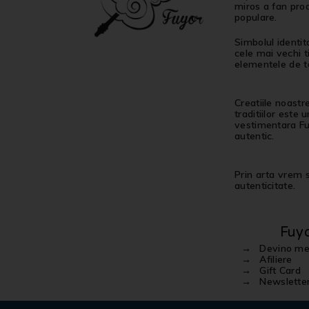
miros a fan proa
populare.
Simbolul identit
cele mai vechi t
elementele de ta
Creatiile noastr
traditiilor este
vestimentara Fuy
autentic.
Prin arta vrem sa
autenticitate.
Fuy
Devino m
Afiliere
Gift Card
Newslette