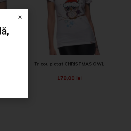
ă,
CH
Tricou pictat CHRISTMAS OWL
179,00
lei