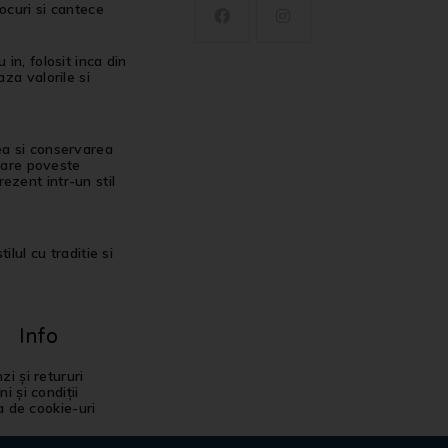
jocuri si cantece
in, folosit inca din
za valorile si
ea si conservarea
ecare poveste
ezent intr-un stil
ilul cu traditie si
Info
i și retururi
i și condiții
ca de cookie-uri