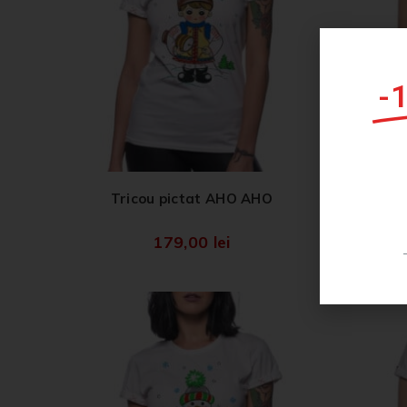
-
Tricou 
Tricou pictat AHO AHO
179,00
lei