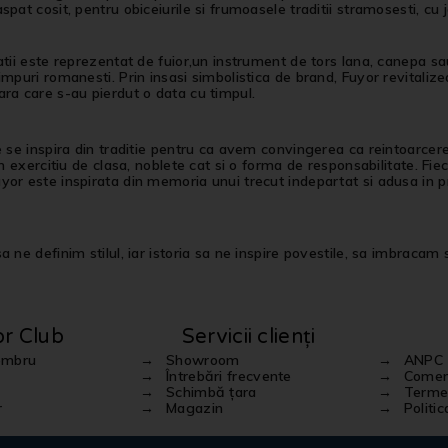
spat cosit, pentru obiceiurile si frumoasele traditii stramosesti, cu 
atii este reprezentat de fuior,un instrument de tors lana, canepa sau 
impuri romanesti. Prin insasi simbolistica de brand, Fuyor revitalizea
ra care s-au pierdut o data cu timpul.
e se inspira din traditie pentru ca avem convingerea ca reintoarcer
 un exercitiu de clasa, noblete cat si o forma de responsabilitate. Fi
or este inspirata din memoria unui trecut indepartat si adusa in pr
 ne definim stilul, iar istoria sa ne inspire povestile, sa imbracam st
or Club
Servicii clienți
embru
Showroom
ANPC
Întrebări frecvente
Comenz
Schimbă țara
Termen
r
Magazin
Politi