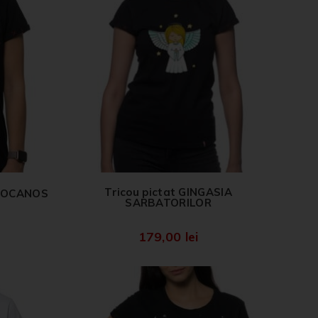
Tricou pictat GINGASIA
OROCANOS
SARBATORILOR
179,00
lei