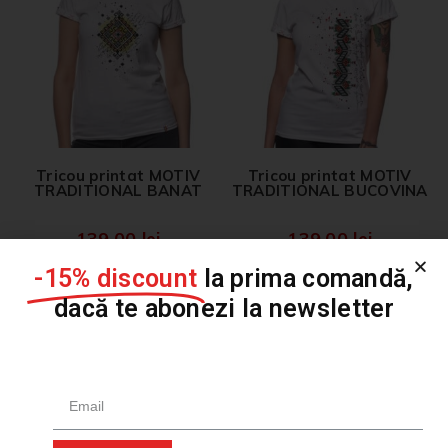
Tricou printat MOTIV
Tricou printat MOTIV
TRADITIONAL BANAT
TRADITIONAL BUCOVINA
139,00
lei
139,00
lei
-15% discount
la prima comandă,
dacă te abonezi la newsletter