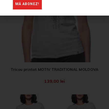
MĂ ABONEZ!
Tricou printat MOTIV TRADITIONAL MOLDOVA
139,00
lei