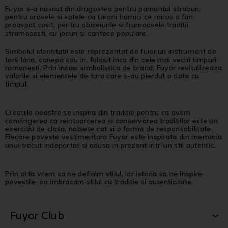
Fuyor s-a nascut din dragostea pentru pamantul strabun,
pentru orasele si satele cu tarani harnici ce miros a fan
proaspat cosit, pentru obiceiurile si frumoasele traditii
stramosesti, cu jocuri si cantece populare.
Simbolul identitatii este reprezentat de fuior,un instrument de
tors lana, canepa sau in, folosit inca din cele mai vechi timpuri
romanesti. Prin insasi simbolistica de brand, Fuyor revitalizeaza
valorile si elementele de tara care s-au pierdut o data cu
timpul.
Creatiile noastre se inspira din traditie pentru ca avem
convingerea ca reintoarcerea si conservarea traditiilor este un
exercitiu de clasa, noblete cat si o forma de responsabilitate.
Fiecare poveste vestimentara Fuyor este inspirata din memoria
unui trecut indepartat si adusa in prezent intr-un stil autentic.
Prin arta vrem sa ne definim stilul, iar istoria sa ne inspire
povestile, sa imbracam stilul cu traditie si autenticitate.
Fuyor Club