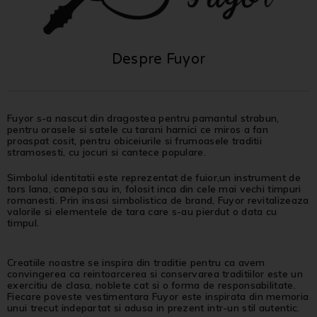
Despre Fuyor
Fuyor s-a nascut din dragostea pentru pamantul strabun,
pentru orasele si satele cu tarani harnici ce miros a fan
proaspat cosit, pentru obiceiurile si frumoasele traditii
stramosesti, cu jocuri si cantece populare.
Simbolul identitatii este reprezentat de fuior,un instrument de
tors lana, canepa sau in, folosit inca din cele mai vechi timpuri
romanesti. Prin insasi simbolistica de brand, Fuyor revitalizeaza
valorile si elementele de tara care s-au pierdut o data cu
timpul.
Creatiile noastre se inspira din traditie pentru ca avem
convingerea ca reintoarcerea si conservarea traditiilor este un
exercitiu de clasa, noblete cat si o forma de responsabilitate.
Fiecare poveste vestimentara Fuyor este inspirata din memoria
unui trecut indepartat si adusa in prezent intr-un stil autentic.