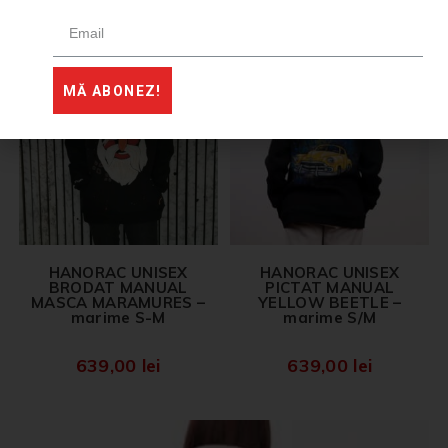
VÂNDUT
MĂ ABONEZ!
HANORAC UNISEX
HANORAC UNISEX
BRODAT MANUAL
PICTAT MANUAL
MASCA MARAMURES –
YELLOW BEETLE –
marime S-M
marime S/M
639,00
lei
639,00
lei