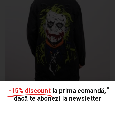
-15% discount
la prima comandă,
Geaca pictata si brodata manual JOKER – Marime
dacă te abonezi la newsletter
M/L
1.239,00
lei