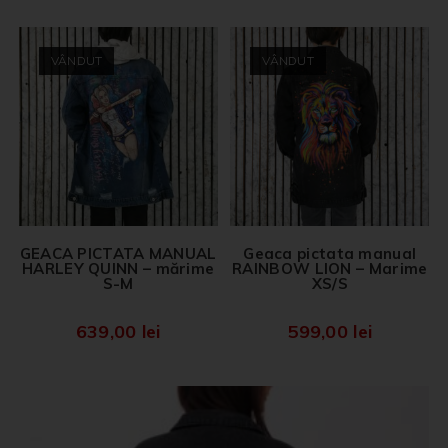
VÂNDUT
VÂNDUT
GEACA PICTATA MANUAL
Geaca pictata manual
HARLEY QUINN – mărime
RAINBOW LION – Marime
S-M
XS/S
639,00
lei
599,00
lei