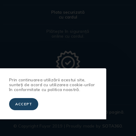
Plata securizată
cu cardul
Plătește în siguranță
online cu cardul.
Prin continuarea utilizării acestui site,
sunteți de acord cu utilizarea cookie-urilor
în conformitate cu politica noastră.
Certificat
de garanție
ACCEPT
Pentru a afla toate detaliile accesează
această pagină
.
© Copyright Fuyor 2019 | Proudly made by
SOTA360.