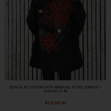
GEACA ACCESORIZATA MANUAL ETNO JUNGLE –
mărime S-M
839,00
lei