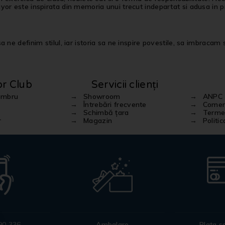
or este inspirata din memoria unui trecut indepartat si adusa in pr
 ne definim stilul, iar istoria sa ne inspire povestile, sa imbracam st
or Club
Servicii clienți
embru
Showroom
ANPC
Întrebări frecvente
Comenz
Schimbă țara
Termen
r
Magazin
Politi
90 336
Ambalare
Plata s