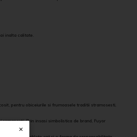
i inalta calitate.
it, pentru obiceiurile si frumoasele traditii stramosesti,
ri romanesti. Prin insasi simbolistica de brand, Fuyor
tiu de clasa, noblete cat si o forma de responsabilitate.