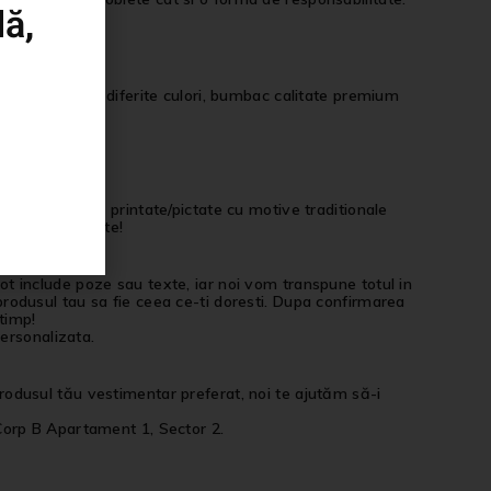
ă,
ic.
couri pictate de diferite culori, bumbac calitate premium
langa tricourile printate/pictate cu motive traditionale
imentatie aparte!
 pot include poze sau texte, iar noi vom transpune totul in
t produsul tau sa fie ceea ce-ti doresti. Dupa confirmarea
 timp!
ersonalizata.
 produsul tău vestimentar preferat, noi te ajutăm să-i
Corp B Apartament 1, Sector 2.