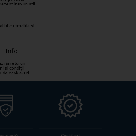
ezent intr-un stil
ilul cu traditie si
Info
i și retururi
i și condiții
ca de cookie-uri
ecurizată
Certificat