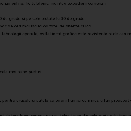
menzii online, fie telefonic, inaintea expedierii comenzii.
 de grade si pe cele pictate la 30 de grade.
bac de cea mai inalta calitate, de diferite culori
r tehnologii aparute, astfel incat grafica este rezistenta si de cea ma
cele mai bune preturi!
entru orasele si satele cu tarani harnici ce miros a fan proaspat cos
nt de tors lana, canepa sau in, folosit inca din cele mai vechi timpu
rdut o data cu timpul.
onvingerea ca reintoarcerea si conservarea traditiilor este un exerci