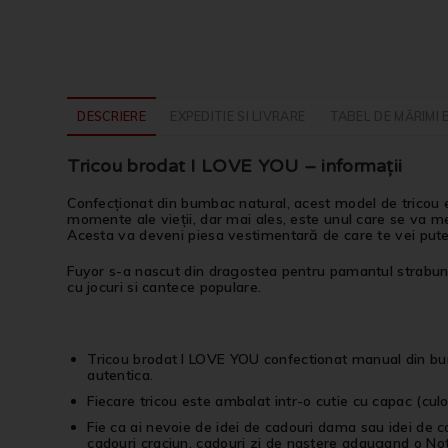
DESCRIERE
EXPEDITIE SI LIVRARE
TABEL DE MĂRIMI 
Tricou brodat I LOVE YOU – informații
Confecționat din bumbac natural, acest model de tricou e
momente ale vieții, dar mai ales, este unul care se va men
Acesta va deveni piesa vestimentară de care te vei put
Fuyor s-a nascut din dragostea pentru pamantul strabun, p
cu jocuri si cantece populare.
Tricou brodat I LOVE YOU confectionat manual din bu
autentica.
Fiecare tricou este ambalat intr-o cutie cu capac (culor
Fie ca ai nevoie de idei de cadouri dama sau idei de 
cadouri craciun, cadouri zi de nastere adaugand o Not