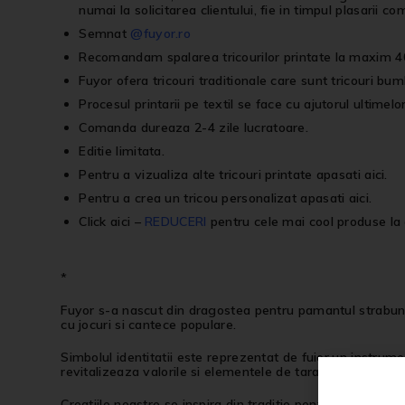
numai la solicitarea clientului, fie in timpul plasarii co
Semnat
@fuyor.ro
Recomandam spalarea tricourilor printate la maxim 40
Fuyor ofera tricouri traditionale care sunt tricouri bum
Procesul printarii pe textil se face cu ajutorul ultimelo
Comanda dureaza 2-4 zile lucratoare.
Editie limitata.
Pentru a vizualiza alte
tricouri printate
apasati
aici
.
Pentru a crea un
tricou personalizat
apasati
aici
.
Click aici
–
REDUCERI
pentru cele mai cool produse la 
*
Fuyor s-a nascut din dragostea pentru pamantul strabun, p
cu jocuri si cantece populare.
Simbolul identitatii este reprezentat de fuior,un instrume
revitalizeaza valorile si elementele de tara care s-au pie
Creatiile noastre se inspira din traditie pentru ca avem c