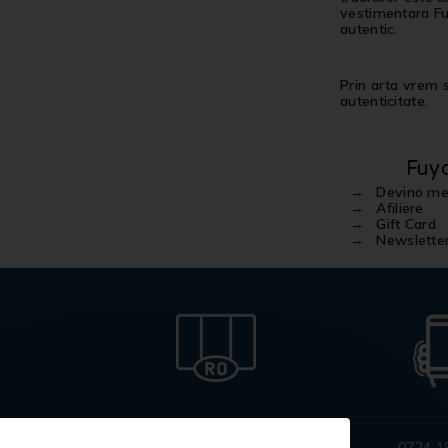
vestimentara Fuy
autentic.
Prin arta vrem sa
autenticitate.
Fuy
Devino m
Afiliere
Gift Card
Newslette
Produse
0724 1