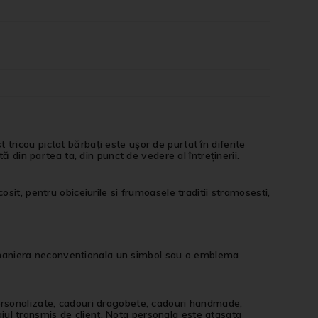
ricou pictat bărbați este ușor de purtat în diferite
ă din partea ta, din punct de vedere al întreținerii.
it, pentru obiceiurile si frumoasele traditii stramosesti,
o maniera neconventionala un simbol sau o emblema
personalizate, cadouri dragobete, cadouri handmade,
jul transmis de client. Nota personala este atasata