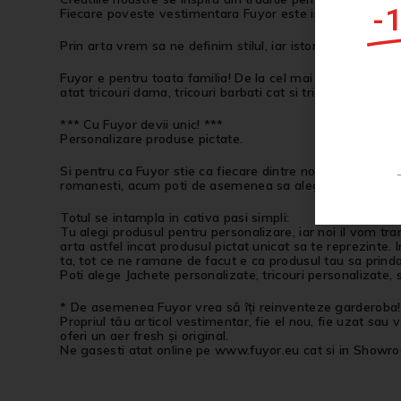
-
Fiecare poveste vestimentara Fuyor este inspirata din mem
Prin arta vrem sa ne definim stilul, iar istoria sa ne inspi
Fuyor e pentru toata familia!
De la cel mai mic la cel mai 
atat tricouri dama, tricouri barbati cat si tricouri copii h
*** Cu Fuyor devii unic! ***
Personalizare produse pictate
.
Si pentru ca Fuyor stie ca fiecare dintre noi este Unic si 
romanesti, acum poti de asemenea sa alegi produsul care 
Totul se intampla in cativa pasi simpli:
Tu alegi produsul pentru personalizare, iar noi il vom tra
arta astfel incat produsul pictat unicat sa te reprezinte.
ta, tot ce ne ramane de facut e ca produsul tau sa prinda v
Poti alege Jachete personalizate, tricouri personalizate,
* De asemenea Fuyor vrea să îți reinventeze garderoba!
Propriul tău articol vestimentar, fie el nou, fie uzat sau
oferi un aer fresh și original.
Ne gasesti atat online pe www.fuyor.eu cat si in Showro