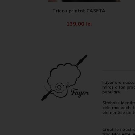
Tricou printat CASETA
139,00
lei
Fuyor s-a nascut
miros a fan proa
populare.
Simbolul identit
cele mai vechi t
elementele de ta
Creatiile noastr
traditiilor este