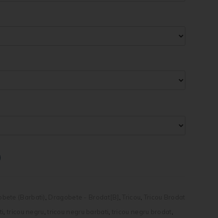
bete (Barbati)
,
Dragobete - Brodat[B]
,
Tricou
,
Tricou Brodat
ti
,
tricou negru
,
tricou negru barbati
,
tricou negru brodat
,