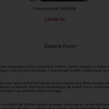
Tricou printat SOTRON
139,00
lei
Despre Fuyor
 din dragostea pentru pamantul strabun, pentru orasele si satele c
spat cosit, pentru obiceiurile si frumoasele traditii stramosesti, cu 
atii este reprezentat de fuior,un instrument de tors lana, canepa sau 
impuri romanesti. Prin insasi simbolistica de brand, Fuyor revitalizea
ra care s-au pierdut o data cu timpul.
e se inspira din traditie pentru ca avem convingerea ca reintoarcer
 un exercitiu de clasa, noblete cat si o forma de responsabilitate. Fi