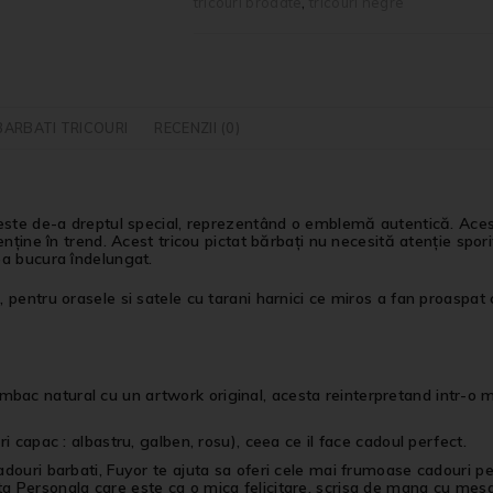
tricouri brodate
,
tricouri negre
BARBATI TRICOURI
RECENZII (0)
ste de-a dreptul special, reprezentând o emblemă autentică. Acest t
ține în trend. Acest tricou pictat bărbați nu necesită atenție sporit
ea bucura îndelungat.
entru orasele si satele cu tarani harnici ce miros a fan proaspat cos
mbac natural cu un artwork original, acesta reinterpretand intr-
i capac : albastru, galben, rosu), ceea ce il face cadoul perfect.
cadouri barbati, Fuyor te ajuta sa oferi cele mai frumoase cadouri 
a Personala care este ca o mica felicitare, scrisa de mana cu mesa