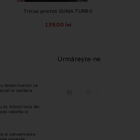
Tricou printat GUMA TURBO
139,00
lei
Urmărește-ne
u tarani harnici ce
jocuri si cantece
in, folosit inca din
za valorile si
ea si conservarea
ecare poveste