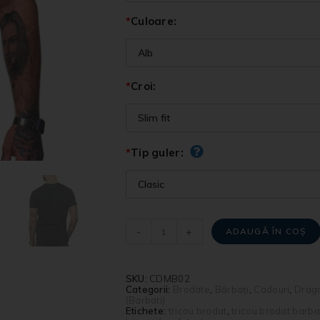
*
Culoare:
*
Croi:
*
Tip guler:
-
+
ADAUGĂ ÎN COȘ
SKU:
CDMB02
Categorii:
Brodate
,
Bărbați
,
Cadouri
,
Drago
(Barbati)
Etichete:
tricou brodat
,
tricou brodat barba