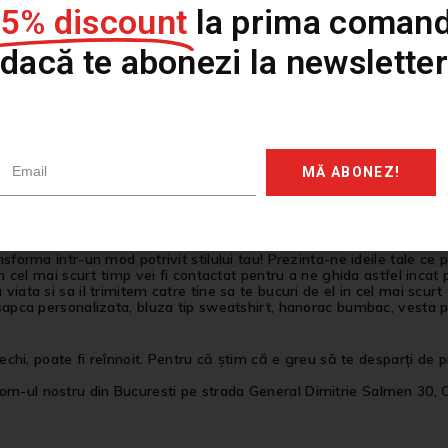
15% discount
la prima comand
oria unui trecut indepartat si adusa in prezent intr-un stil autent
dacă te abonezi la newsletter
re povestile, sa imbracam stilul cu traditie si autenticitate.
mare, la noi gasesti tricouri personalizate, tricouri printate sau tri
andmade.
MĂ ABONEZ!
stilul este arta exprimarii a ceea ce nu putem rosti prin cuvinte, pe 
te reprezintă, iar noi il vom personaliza pentru ca tu sa ai o vest
nsforma intr-un mod potrivit stilului tau! Prezinta-ne ideile tale ce
 In cel mai scurt timp vei fi contactat pentru a ne ghida astfel inca
iata si sa il trimitem catre tine sa te bucuri de el in cel mai scurt
 sapca personalizata, bluza tip sweatshirt, hanorac bumbac, vesta p
 vechi, poate fi reînnoit. Pentru că știm că e greu să te desparți de
om-ul nostru din Bucuresti pe strada General Dimitrie Salmen 30, 