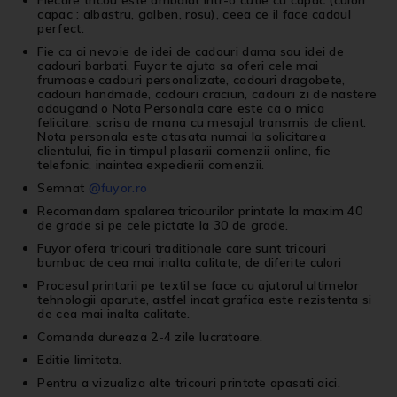
Fiecare tricou este ambalat intr-o cutie cu capac (culori
capac : albastru, galben, rosu), ceea ce il face cadoul
perfect.
Fie ca ai nevoie de idei de cadouri dama sau idei de
cadouri barbati, Fuyor te ajuta sa oferi cele mai
frumoase cadouri personalizate, cadouri dragobete,
cadouri handmade, cadouri craciun, cadouri zi de nastere
adaugand o Nota Personala care este ca o mica
felicitare, scrisa de mana cu mesajul transmis de client.
Nota personala este atasata numai la solicitarea
clientului, fie in timpul plasarii comenzii online, fie
telefonic, inaintea expedierii comenzii.
Semnat
@fuyor.ro
Recomandam spalarea tricourilor printate la maxim 40
de grade si pe cele pictate la 30 de grade.
Fuyor ofera tricouri traditionale care sunt tricouri
bumbac de cea mai inalta calitate, de diferite culori
Procesul printarii pe textil se face cu ajutorul ultimelor
tehnologii aparute, astfel incat grafica este rezistenta si
de cea mai inalta calitate.
Comanda dureaza 2-4 zile lucratoare.
Editie limitata.
Pentru a vizualiza alte
tricouri printate
apasati
aici
.