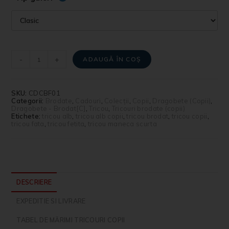
-
+
ADAUGĂ ÎN COȘ
SKU:
CDCBF01
Categorii:
Brodate
,
Cadouri
,
Colecții
,
Copii
,
Dragobete (Copii)
,
Dragobete - Brodat[C]
,
Tricou
,
Tricouri brodate (copii)
Etichete:
tricou alb
,
tricou alb copii
,
tricou brodat
,
tricou copii
,
tricou fata
,
tricou fetita
,
tricou maneca scurta
DESCRIERE
EXPEDITIE SI LIVRARE
TABEL DE MĂRIMI TRICOURI COPII