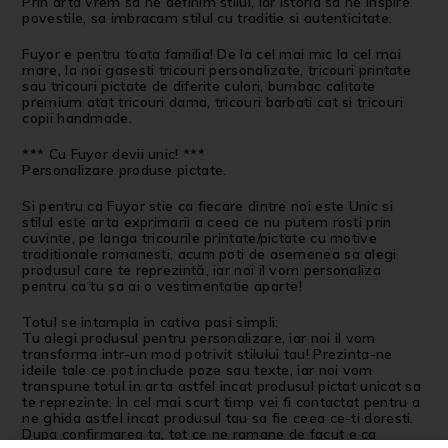
Prin arta vrem sa ne definim stilul, iar istoria sa ne inspire
povestile, sa imbracam stilul cu traditie si autenticitate.
Fuyor e pentru toata familia!
De la cel mai mic la cel mai
mare, la noi gasesti tricouri personalizate, tricouri printate
sau tricouri pictate de diferite culori, bumbac calitate
premium atat tricouri dama, tricouri barbati cat si tricouri
copii handmade.
*** Cu Fuyor devii unic! ***
Personalizare produse pictate
.
Si pentru ca Fuyor stie ca fiecare dintre noi este Unic si
stilul este arta exprimarii a ceea ce nu putem rosti prin
cuvinte, pe langa tricourile printate/pictate cu motive
traditionale romanesti, acum poti de asemenea sa alegi
produsul care te reprezintă, iar noi il vom personaliza
pentru ca tu sa ai o vestimentatie aparte!
Totul se intampla in cativa pasi simpli:
Tu alegi produsul pentru personalizare, iar noi il vom
transforma intr-un mod potrivit stilului tau! Prezinta-ne
ideile tale ce pot include poze sau texte, iar noi vom
transpune totul in arta astfel incat produsul pictat unicat sa
te reprezinte. In cel mai scurt timp vei fi contactat pentru a
ne ghida astfel incat produsul tau sa fie ceea ce-ti doresti.
Dupa confirmarea ta, tot ce ne ramane de facut e ca