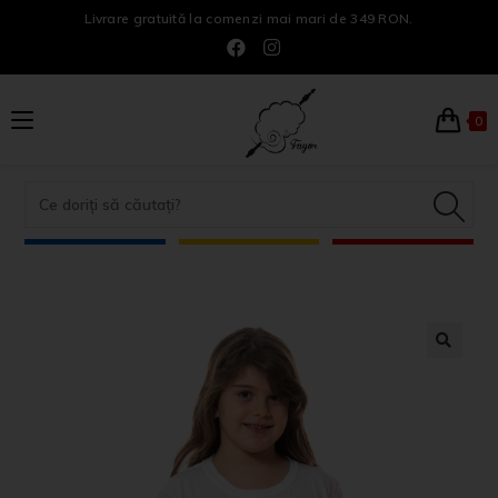
Livrare gratuită la comenzi mai mari de 349 RON.
0
🔍