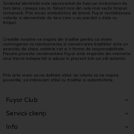
Simbolul identitatii este reprezentat de fuior,un instrument de
tors lana, canepa sau in, folosit inca din cele mai vechi timpuri
romanesti. Prin insasi simbolistica de brand, Fuyor revitalizeaza
valorile si elementele de tara care s-au pierdut o data cu
timpul.
Creatiile noastre se inspira din traditie pentru ca avem
convingerea ca reintoarcerea si conservarea traditiilor este un
exercitiu de clasa, noblete cat si o forma de responsabilitate.
Fiecare poveste vestimentara Fuyor este inspirata din memoria
unui trecut indepartat si adusa in prezent intr-un stil autentic.
Prin arta vrem sa ne definim stilul, iar istoria sa ne inspire
povestile, sa imbracam stilul cu traditie si autenticitate.
Fuyor Club
Servicii clienți
Info