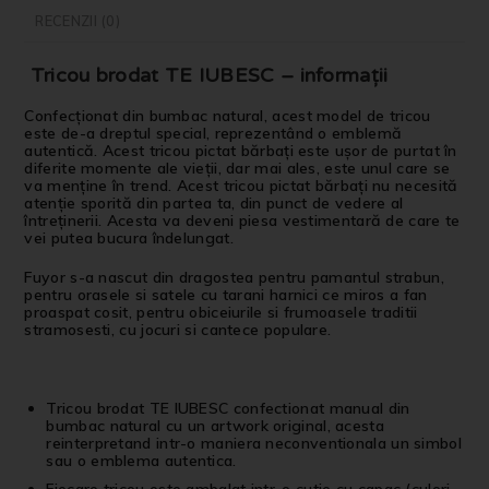
RECENZII (0)
Tricou brodat TE IUBESC – informații
Confecționat din bumbac natural, acest model de tricou
este de-a dreptul special, reprezentând o emblemă
autentică. Acest tricou pictat bărbați este ușor de purtat în
diferite momente ale vieții, dar mai ales, este unul care se
va menține în trend. Acest tricou pictat bărbați nu necesită
atenție sporită din partea ta, din punct de vedere al
întreținerii. Acesta va deveni piesa vestimentară de care te
vei putea bucura îndelungat.
Fuyor s-a nascut din dragostea pentru pamantul strabun,
pentru orasele si satele cu tarani harnici ce miros a fan
proaspat cosit, pentru obiceiurile si frumoasele traditii
stramosesti, cu jocuri si cantece populare.
Tricou brodat TE IUBESC confectionat manual din
bumbac natural cu un artwork original, acesta
reinterpretand intr-o maniera neconventionala un simbol
sau o emblema autentica.