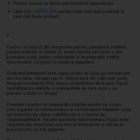
Pentru a crea un
tricou personalizat
apasati
aici
.
Click aici
–
REDUCERI
pentru cele mai cool produse la
cele mai bune preturi!
*
Fuyor s-a nascut din dragostea pentru pamantul strabun,
pentru orasele si satele cu tarani harnici ce miros a fan
proaspat cosit, pentru obiceiurile si frumoasele traditii
stramosesti, cu jocuri si cantece populare.
Simbolul identitatii este reprezentat de fuior,un instrument
de tors lana, canepa sau in, folosit inca din cele mai vechi
timpuri romanesti. Prin insasi simbolistica de brand, Fuyor
revitalizeaza valorile si elementele de tara care s-au
pierdut o data cu timpul.
Creatiile noastre se inspira din traditie pentru ca avem
convingerea ca reintoarcerea si conservarea traditiilor este
un exercitiu de clasa, noblete cat si o forma de
responsabilitate. Fiecare poveste vestimentara Fuyor este
inspirata din memoria unui trecut indepartat si adusa in
prezent intr-un stil autentic.