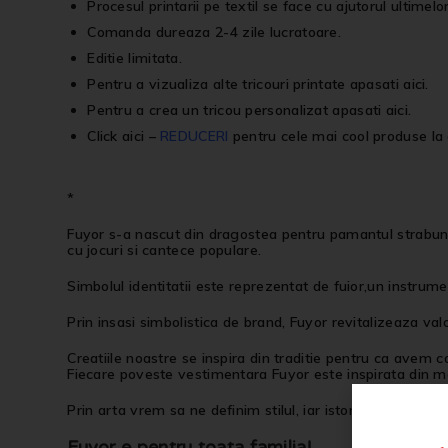
Procesul printarii pe textil se face cu ajutorul ultimelo
Comanda dureaza 2-4 zile lucratoare.
Editie limitata.
Pentru a vizualiza alte
tricouri printate
apasati
aici
.
Pentru a crea un
tricou personalizat
apasati
aici
.
Click aici
–
REDUCERI
pentru cele mai cool produse la 
*
Fuyor s-a nascut din dragostea pentru pamantul strabun, p
cu jocuri si cantece populare.
Simbolul identitatii este reprezentat de fuior,un instrume
Prin insasi simbolistica de brand, Fuyor revitalizeaza val
Creatiile noastre se inspira din traditie pentru ca avem c
Fiecare poveste vestimentara Fuyor este inspirata din mem
Prin arta vrem sa ne definim stilul, iar istoria sa ne inspi
Fuyor e pentru toata familia!