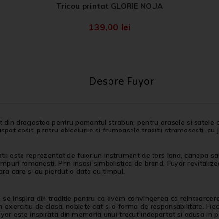
Tricou printat GLORIE NOUA
139,00
lei
Despre Fuyor
 din dragostea pentru pamantul strabun, pentru orasele si satele c
spat cosit, pentru obiceiurile si frumoasele traditii stramosesti, cu 
atii este reprezentat de fuior,un instrument de tors lana, canepa sau 
impuri romanesti. Prin insasi simbolistica de brand, Fuyor revitalizea
ra care s-au pierdut o data cu timpul.
e se inspira din traditie pentru ca avem convingerea ca reintoarcer
 un exercitiu de clasa, noblete cat si o forma de responsabilitate. Fi
or este inspirata din memoria unui trecut indepartat si adusa in pr