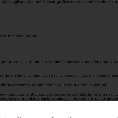
r tehnologii aparute, astfel incat grafica este rezistenta si de cea ma
cele mai bune preturi!
entru orasele si satele cu tarani harnici ce miros a fan proaspat cos
nt de tors lana, canepa sau in, folosit inca din cele mai vechi timpu
orile si elementele de tara care s-au pierdut o data cu timpul.
onvingerea ca reintoarcerea si conservarea traditiilor este un exerci
oria unui trecut indepartat si adusa in prezent intr-un stil autent
re povestile, sa imbracam stilul cu traditie si autenticitate.