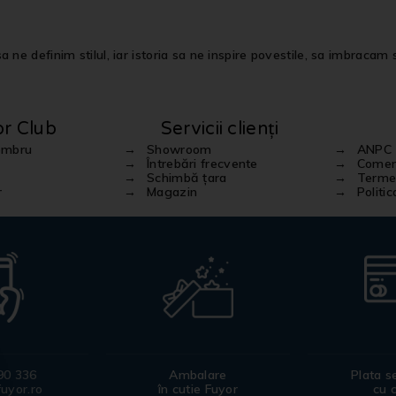
 ne definim stilul, iar istoria sa ne inspire povestile, sa imbracam st
or Club
Servicii clienți
embru
Showroom
ANPC
Întrebări frecvente
Comenz
Schimbă țara
Termen
r
Magazin
Politi
90 336
Ambalare
Plata s
uyor.ro
în cutie Fuyor
cu 