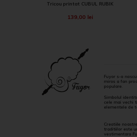
Tricou printat CUBUL RUBIK
139,00
lei
Fuyor s-a nascut
miros a fan proa
populare.
Simbolul identit
cele mai vechi t
elementele de ta
Creatiile noastr
traditiilor este
vestimentara Fuy