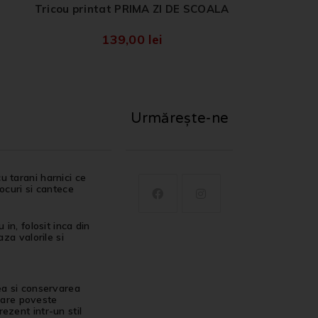
Tricou printat PRIMA ZI DE SCOALA
139,00
lei
Urmărește-ne
u tarani harnici ce
jocuri si cantece
in, folosit inca din
za valorile si
ea si conservarea
ecare poveste
ezent intr-un stil