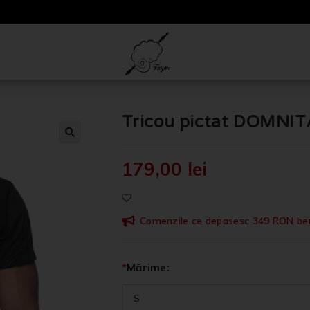
Tricou pictat DOMNI
🔍
179,00
lei
Comenzile ce depasesc 349 RON benef
*
Mărime: