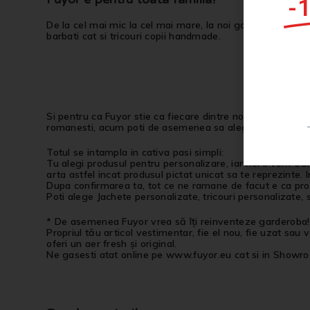
-
De la cel mai mic la cel mai mare, la noi gasesti tricouri 
barbati cat si tricouri copii handmade.
Si pentru ca Fuyor stie ca fiecare dintre noi este Unic si 
romanesti, acum poti de asemenea sa alegi produsul care 
Totul se intampla in cativa pasi simpli:
Tu alegi produsul pentru personalizare, iar noi il vom tra
arta astfel incat produsul pictat unicat sa te reprezinte. 
Dupa confirmarea ta, tot ce ne ramane de facut e ca produs
Poti alege Jachete personalizate, tricouri personalizate,
* De asemenea Fuyor vrea să îți reinventeze garderoba!
Propriul tău articol vestimentar, fie el nou, fie uzat sau
oferi un aer fresh și original.
Ne gasesti atat online pe www.fuyor.eu cat si in Showro