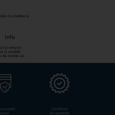
ilul cu traditie si
Info
i și retururi
i și condiții
ca de cookie-uri
ecurizată
Certificat
cardul
de garanție