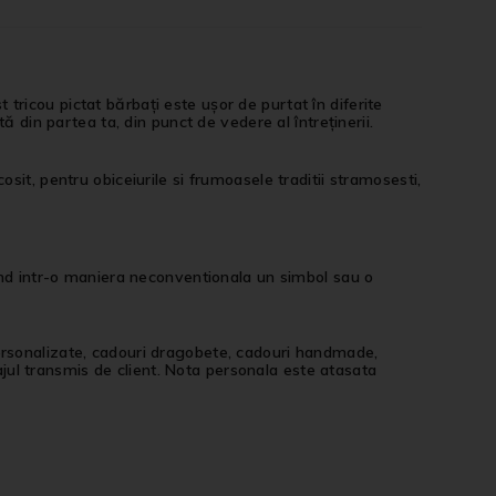
ricou pictat bărbați este ușor de purtat în diferite
ă din partea ta, din punct de vedere al întreținerii.
it, pentru obiceiurile si frumoasele traditii stramosesti,
nd intr-o maniera neconventionala un simbol sau o
personalizate, cadouri dragobete, cadouri handmade,
jul transmis de client. Nota personala este atasata