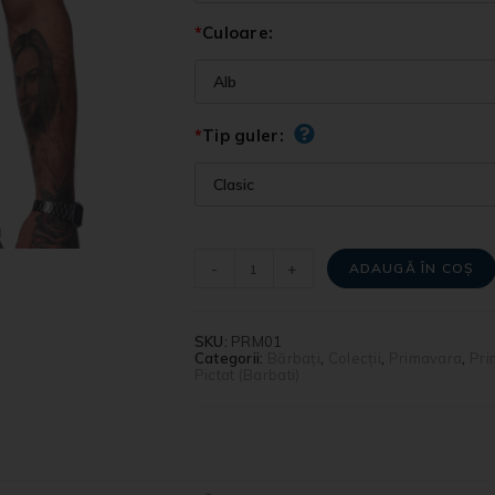
*
Culoare:
*
Tip guler:
-
+
ADAUGĂ ÎN COȘ
SKU:
PRM01
Categorii:
Bărbați
,
Colecții
,
Primavara
,
Pri
Pictat (Barbati)