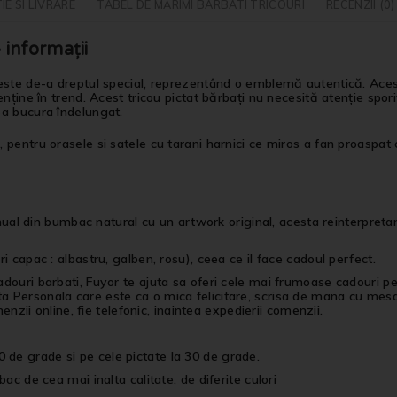
IE SI LIVRARE
TABEL DE MĂRIMI BARBATI TRICOURI
RECENZII (0)
informații
ste de-a dreptul special, reprezentând o emblemă autentică. Acest t
ține în trend. Acest tricou pictat bărbați nu necesită atenție sporit
ea bucura îndelungat.
entru orasele si satele cu tarani harnici ce miros a fan proaspat cos
l din bumbac natural cu un artwork original, acesta reinterpreta
i capac : albastru, galben, rosu), ceea ce il face cadoul perfect.
cadouri barbati, Fuyor te ajuta sa oferi cele mai frumoase cadouri 
a Personala care este ca o mica felicitare, scrisa de mana cu mesa
menzii online, fie telefonic, inaintea expedierii comenzii.
 de grade si pe cele pictate la 30 de grade.
bac de cea mai inalta calitate, de diferite culori