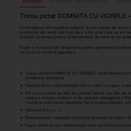
DESCRIERE
ÎNTREȚINERE TRICOURI PICTATE
EXPEDIT
Tricou pictat DOMNITA CU VIORELE – 
Confecționat din bumbac natural, acest model de tricou e
momente ale vieții, dar mai ales, este unul care se va men
Acesta va deveni piesa vestimentară de care te vei put
Fuyor s-a nascut din dragostea pentru pamantul strabun, p
cu jocuri si cantece populare.
Tricou pictat DOMNITA CU VIORELE confectionat manua
emblema autentica.
Fiecare tricou este ambalat intr-o cutie cu capac (culor
Fie ca ai nevoie de idei de cadouri dama sau idei de 
cadouri craciun, cadouri zi de nastere adaugand o Not
numai la solicitarea clientului, fie in timpul plasarii co
Semnat
@fuyor.ro
Recomandam spalarea tricourilor printate la maxim 40
Fuyor ofera tricouri traditionale care sunt tricouri bum