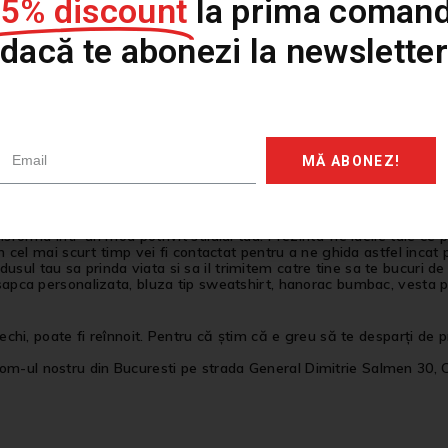
15% discount
la prima comand
personalizate, tricouri printate sau tricouri pictate de diferite culor
dacă te abonezi la newsletter
*** Cu Fuyor devii unic! ***
Personalizare produse pictate
.
MĂ ABONEZ!
stilul este arta exprimarii a ceea ce nu putem rosti prin cuvinte, pe 
te reprezintă, iar noi il vom personaliza pentru ca tu sa ai o vest
nsforma intr-un mod potrivit stilului tau! Prezinta-ne ideile tale ce
In cel mai scurt timp vei fi contactat pentru a ne ghida astfel incat 
ul tau sa prinda viata si sa il trimitem catre tine sa te bucuri de 
 sapca personalizata, bluza tip sweatshirt, hanorac bumbac, vesta p
 vechi, poate fi reînnoit. Pentru că știm că e greu să te desparți de
om-ul nostru din Bucuresti pe strada General Dimitrie Salmen 30, 