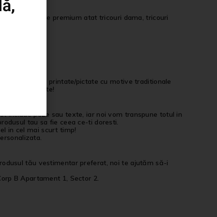
ă,
i, bumbac calitate premium atat tricouri dama, tricouri
langa tricourile printate/pictate cu motive traditionale
imentatie aparte!
 pot include poze sau texte, iar noi vom transpune totul in
produsul tau sa fie ceea ce-ti doresti.
el in cel mai scurt timp!
ersonalizata.
 produsul tău vestimentar preferat, noi te ajutăm să-i
Corp B Apartament 1, Sector 2.