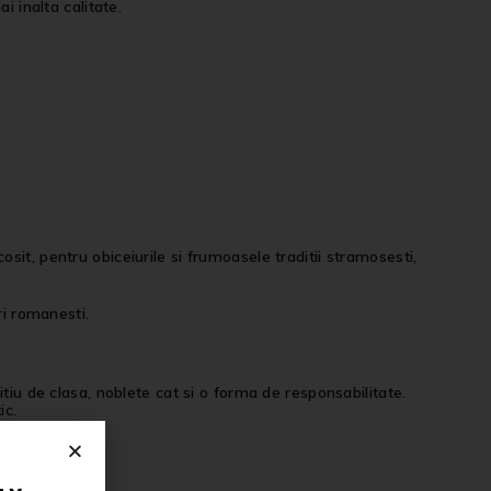
i inalta calitate.
it, pentru obiceiurile si frumoasele traditii stramosesti,
ri romanesti.
tiu de clasa, noblete cat si o forma de responsabilitate.
ic.