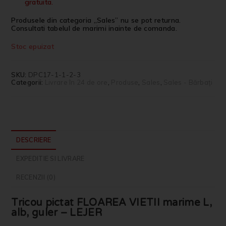
gratuita.
Produsele din categoria „Sales” nu se pot returna.
Consultati tabelul de marimi inainte de comanda.
Stoc epuizat
SKU:
DPC17-1-1-2-3
Categorii:
Livrare în 24 de ore
,
Produse
,
Sales
,
Sales - Bărbați
DESCRIERE
EXPEDITIE SI LIVRARE
RECENZII (0)
Tricou pictat FLOAREA VIETII marime L,
alb, guler – LEJER