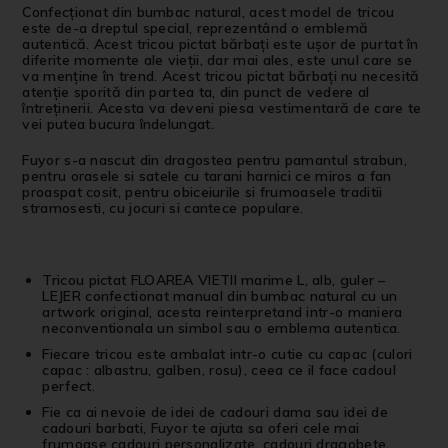
Confecționat din bumbac natural, acest model de tricou
este de-a dreptul special, reprezentând o emblemă
autentică. Acest tricou pictat bărbați este ușor de purtat în
diferite momente ale vieții, dar mai ales, este unul care se
va menține în trend. Acest tricou pictat bărbați nu necesită
atenție sporită din partea ta, din punct de vedere al
întreținerii. Acesta va deveni piesa vestimentară de care te
vei putea bucura îndelungat.
Fuyor s-a nascut din dragostea pentru pamantul strabun,
pentru orasele si satele cu tarani harnici ce miros a fan
proaspat cosit, pentru obiceiurile si frumoasele traditii
stramosesti, cu jocuri si cantece populare.
Tricou pictat FLOAREA VIETII marime L, alb, guler –
LEJER confectionat manual din bumbac natural cu un
artwork original, acesta reinterpretand intr-o maniera
neconventionala un simbol sau o emblema autentica.
Fiecare tricou este ambalat intr-o cutie cu capac (culori
capac : albastru, galben, rosu), ceea ce il face cadoul
perfect.
Fie ca ai nevoie de idei de cadouri dama sau idei de
cadouri barbati, Fuyor te ajuta sa oferi cele mai
frumoase cadouri personalizate, cadouri dragobete,