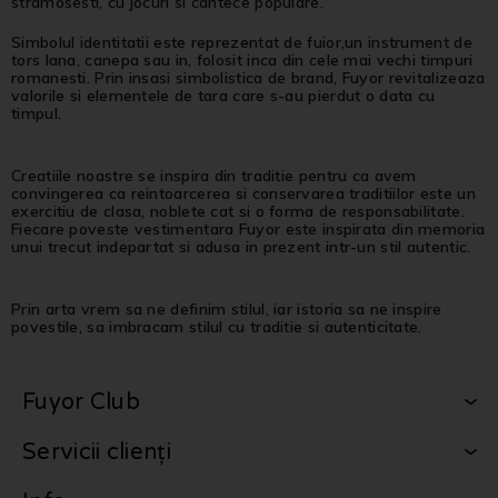
stramosesti, cu jocuri si cantece populare.
Simbolul identitatii este reprezentat de fuior,un instrument de
tors lana, canepa sau in, folosit inca din cele mai vechi timpuri
romanesti. Prin insasi simbolistica de brand, Fuyor revitalizeaza
valorile si elementele de tara care s-au pierdut o data cu
timpul.
Creatiile noastre se inspira din traditie pentru ca avem
convingerea ca reintoarcerea si conservarea traditiilor este un
exercitiu de clasa, noblete cat si o forma de responsabilitate.
Fiecare poveste vestimentara Fuyor este inspirata din memoria
unui trecut indepartat si adusa in prezent intr-un stil autentic.
Prin arta vrem sa ne definim stilul, iar istoria sa ne inspire
povestile, sa imbracam stilul cu traditie si autenticitate.
Fuyor Club
Servicii clienți