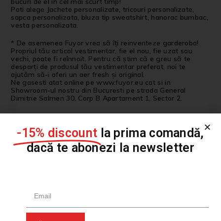
bucuri de el in cel mai scurt timp!
Poti alege Jachete personalizate, tricouri personalizate,
sapca personalizata, bluza tip sweatshirt, hanorac bumbac,
vesta personalizata.
* De asemenea Fuyor vrea să îți reinventeze garderoba!
Propriul tău articol vestimentar, fie el nou, fie uzat sau
vechi, poate fi reînnoit. Pentru că știm că e greu să te
desparți de produsul tău vestimentar preferat, noi te
ajutăm să-i oferi un aer fresh și original.
Ne gasesti atat online pe www.fuyor.eu cat si in
Showroom-ul nostru din Bucuresti pe strada General
Dimitrie Salmen 30, Corp B Apartament 1, Sector 2.
-15% discount
la prima comandă,
Produse similare
dacă te abonezi la newsletter
VÂNDUT