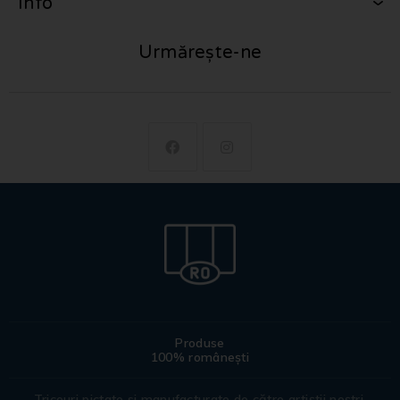
Info
Urmărește-ne
Produse
100% românești
Tricouri pictate si manufacturate de către artiștii noștri.