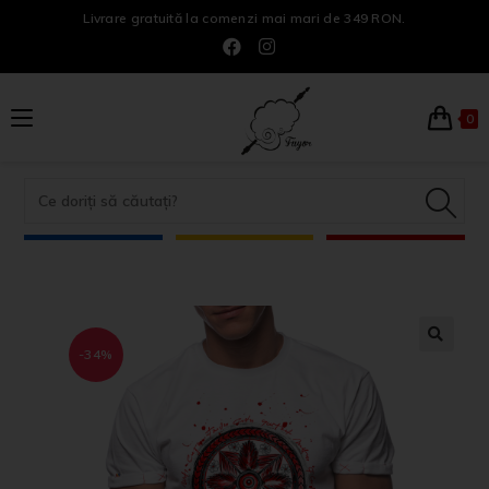
Livrare gratuită la comenzi mai mari de 349 RON.
0
-34%
🔍