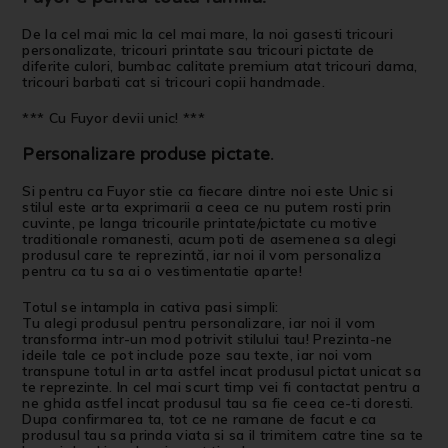
De la cel mai mic la cel mai mare, la noi gasesti tricouri
personalizate, tricouri printate sau tricouri pictate de
diferite culori, bumbac calitate premium atat tricouri dama,
tricouri barbati cat si tricouri copii handmade.
*** Cu Fuyor devii unic! ***
Personalizare produse pictate
.
Si pentru ca Fuyor stie ca fiecare dintre noi este Unic si
stilul este arta exprimarii a ceea ce nu putem rosti prin
cuvinte, pe langa tricourile printate/pictate cu motive
traditionale romanesti, acum poti de asemenea sa alegi
produsul care te reprezintă, iar noi il vom personaliza
pentru ca tu sa ai o vestimentatie aparte!
Totul se intampla in cativa pasi simpli:
Tu alegi produsul pentru personalizare, iar noi il vom
transforma intr-un mod potrivit stilului tau! Prezinta-ne
ideile tale ce pot include poze sau texte, iar noi vom
transpune totul in arta astfel incat produsul pictat unicat sa
te reprezinte. In cel mai scurt timp vei fi contactat pentru a
ne ghida astfel incat produsul tau sa fie ceea ce-ti doresti.
Dupa confirmarea ta, tot ce ne ramane de facut e ca
produsul tau sa prinda viata si sa il trimitem catre tine sa te