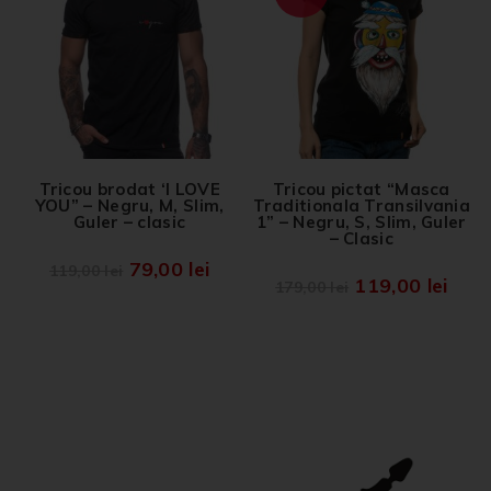
Tricou brodat ‘I LOVE
Tricou pictat “Masca
YOU” – Negru, M, Slim,
Traditionala Transilvania
Guler – clasic
1” – Negru, S, Slim, Guler
– Clasic
79,00
lei
119,00
lei
119,00
lei
179,00
lei