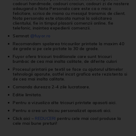
cadouri handmade, cadouri craciun, cadouri zi de nastere
adaugand o Nota Personala care este ca o mica
felicitare, scrisa de mana cu mesajul transmis de client.
Nota personala este atasata numai la solicitarea
clientului, fie in timpul plasarii comenzii online, fie
telefonic, inaintea expedierii comenzii.
Semnat
@fuyor.ro
Recomandam spalarea tricourilor printate la maxim 40
de grade si pe cele pictate la 30 de grade.
Fuyor ofera tricouri traditionale care sunt tricouri
bumbac de cea mai inalta calitate, de diferite culori
Procesul printarii pe textil se face cu ajutorul ultimelor
tehnologii aparute, astfel incat grafica este rezistenta si
de cea mai inalta calitate.
Comanda dureaza 2-4 zile lucratoare.
Editie limitata.
Pentru a vizualiza alte
tricouri printate
apasati
aici
.
Pentru a crea un
tricou personalizat
apasati
aici
.
Click aici
–
REDUCERI
pentru cele mai cool produse la
cele mai bune preturi!