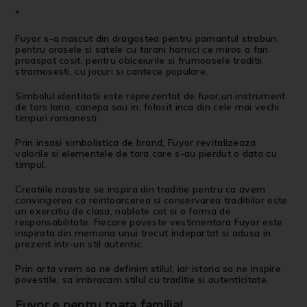
*
Fuyor s-a nascut din dragostea pentru pamantul strabun,
pentru orasele si satele cu tarani harnici ce miros a fan
proaspat cosit, pentru obiceiurile si frumoasele traditii
stramosesti, cu jocuri si cantece populare.
Simbolul identitatii este reprezentat de fuior,un instrument
de tors lana, canepa sau in, folosit inca din cele mai vechi
timpuri romanesti.
Prin insasi simbolistica de brand, Fuyor revitalizeaza
valorile si elementele de tara care s-au pierdut o data cu
timpul.
Creatiile noastre se inspira din traditie pentru ca avem
convingerea ca reintoarcerea si conservarea traditiilor este
un exercitiu de clasa, noblete cat si o forma de
responsabilitate. Fiecare poveste vestimentara Fuyor este
inspirata din memoria unui trecut indepartat si adusa in
prezent intr-un stil autentic.
Prin arta vrem sa ne definim stilul, iar istoria sa ne inspire
povestile, sa imbracam stilul cu traditie si autenticitate.
Fuyor e pentru toata familia!