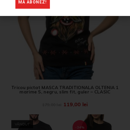
MĂ ABONEZ!
Tricou pictat MASCA TRADITIONALA OLTENIA 1
marime S, negru, slim fit, guler – CLASIC
119,00
lei
179,00
lei
VÂNDUT
-34%