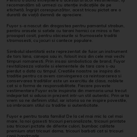
Pentru o bună întreținere a acestui articol vestimentar, îți
recomandăm să urmezi cu atenție indicațiile de pe
etichetă. Îngrijit corespunzător, acest tricou pictat are o
durată de viață demnă de apreciere.
Fuyor s-a nascut din dragostea pentru pamantul strabun,
pentru orasele si satele cu tarani harnici ce miros a fan
proaspat cosit, pentru obiceiurile si frumoasele traditii
stramosesti, cu jocuri si cantece populare.
Simbolul identitatii este reprezentat de fuior,un instrument
de tors lana, canepa sau in, folosit inca din cele mai vechi
timpuri romanesti. Prin insasi simbolistica de brand, Fuyor
revitalizeaza valorile si elementele de tara care s-au
pierdut o data cu timpul. Creatiile noastre se inspira din
traditie pentru ca avem convingerea ca reintoarcerea si
conservarea traditiilor este un exercitiu de clasa, noblete
cat si o forma de responsabilitate. Fiecare poveste
vestimentara Fuyor este inspirata din memoria unui trecut
indepartat si adusa in prezent intr-un stil autentic. Prin arta
vrem sa ne definim stilul, iar istoria sa ne inspire povestile,
sa imbracam stilul cu traditie si autenticitate.
Fuyor e pentru toata familia! De la cel mai mic la cel mai
mare, la noi gasesti tricouri personalizate, tricouri printate
sau tricouri pictate de diferite culori, bumbac calitate
premium atat tricouri dama, tricouri barbati cat si tricouri
copii handmade.