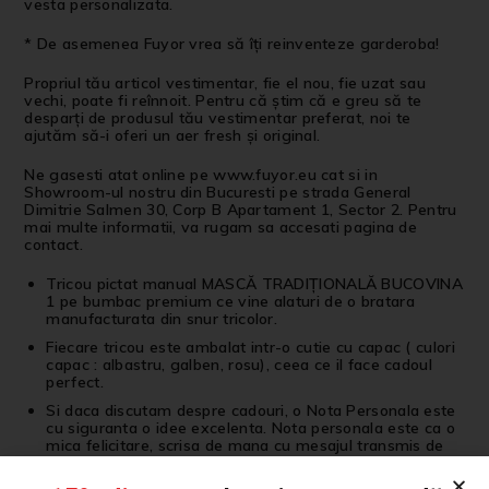
vesta personalizata.
* De asemenea Fuyor vrea să îți reinventeze garderoba!
Propriul tău articol vestimentar, fie el nou, fie uzat sau
vechi, poate fi reînnoit. Pentru că știm că e greu să te
desparți de produsul tău vestimentar preferat, noi te
ajutăm să-i oferi un aer fresh și original.
Ne gasesti atat online pe www.fuyor.eu cat si in
Showroom-ul nostru din Bucuresti pe strada General
Dimitrie Salmen 30, Corp B Apartament 1, Sector 2. Pentru
mai multe informatii, va rugam sa accesati pagina de
contact.
Tricou pictat manual MASCĂ TRADIȚIONALĂ BUCOVINA
1 pe bumbac premium ce vine alaturi de o bratara
manufacturata din snur tricolor.
Fiecare tricou este ambalat intr-o cutie cu capac ( culori
capac : albastru, galben, rosu), ceea ce il face cadoul
perfect.
Si daca discutam despre cadouri, o Nota Personala este
cu siguranta o idee excelenta. Nota personala este ca o
mica felicitare, scrisa de mana cu mesajul transmis de
client. Nota personala este atasata numai la solicitarea
clientului, fie in timpul plasarii comenzii online, fie