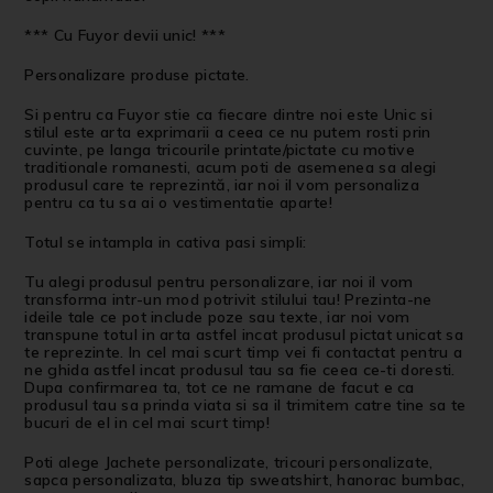
*** Cu Fuyor devii unic! ***
Personalizare produse pictate.
Si pentru ca Fuyor stie ca fiecare dintre noi este Unic si
stilul este arta exprimarii a ceea ce nu putem rosti prin
cuvinte, pe langa tricourile printate/pictate cu motive
traditionale romanesti, acum poti de asemenea sa alegi
produsul care te reprezintă, iar noi il vom personaliza
pentru ca tu sa ai o vestimentatie aparte!
Totul se intampla in cativa pasi simpli:
Tu alegi produsul pentru personalizare, iar noi il vom
transforma intr-un mod potrivit stilului tau! Prezinta-ne
ideile tale ce pot include poze sau texte, iar noi vom
transpune totul in arta astfel incat produsul pictat unicat sa
te reprezinte. In cel mai scurt timp vei fi contactat pentru a
ne ghida astfel incat produsul tau sa fie ceea ce-ti doresti.
Dupa confirmarea ta, tot ce ne ramane de facut e ca
produsul tau sa prinda viata si sa il trimitem catre tine sa te
bucuri de el in cel mai scurt timp!
Poti alege Jachete personalizate, tricouri personalizate,
sapca personalizata, bluza tip sweatshirt, hanorac bumbac,