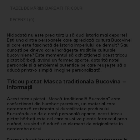
TABEL DE MĂRIMI BARBATI TRICOURI
RECENZII (0)
Niciodată nu este prea târziu să duci istoria mai departe!
Ești una dintre persoanele care apreciază cultura Bucovinei
și care este fascinată de istoria imperiului de demult? Sau
cunoști pe cineva care îndrăgește tradițiile culturale
bucoviniene? Este momentul să achiziționezi acest tricou
pictat bărbați, având un farmec aparte, datorită notei
personale și a emblemei autentice pe care reușește să o
aducă printr-o simplă imagine personalizată.
Tricou pictat Masca traditionala Bucovina –
informații
Acest tricou pictat „Mască tradițională Bucovina” este
confecționat din bumbac premium, un material care
garantează rezistența și durabilitatea produsului.
Bucurându-se de o notă personală aparte, acest tricou
pictat bărbați este cel care nu-și va pierde farmecul prea
curând, reușind să aducă un element de originalitate în
garderoba oricui.