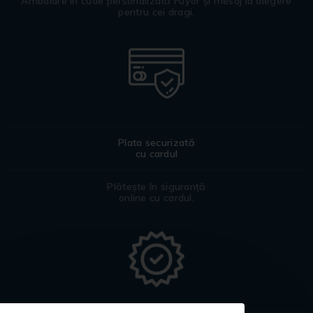
Ambalare în cutie personalizată Fuyor și mesaj la alegere
pentru cei dragi.
Plata securizată
cu cardul
Plătește în siguranță
online cu cardul.