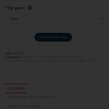
*
Tip guler:
-
+
ADAUGĂ ÎN COȘ
SKU:
MTB11
Categorii:
Bărbați
,
Colecții
,
Măști tradiționale
,
Măști
tradiționale (Barbati)
,
Tricou Pictat
,
Tricou Pictat (Barbati)
DESCRIERE
ÎNTREȚINERE TRICOURI PICTATE
EXPEDITIE SI LIVRARE