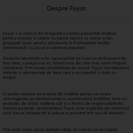
Despre Fuyor
Fuyor s-a nascut din dragostea pentru pamantul strabun,
pentru orasele si satele cu tarani harnici ce miros a fan
proaspat cosit, pentru obiceiurile si frumoasele traditii
stramosesti, cu jocuri si cantece populare.
Simbolul identitatii este reprezentat de fuior,un instrument de
tors lana, canepa sau in, folosit inca din cele mai vechi timpuri
romanesti. Prin insasi simbolistica de brand, Fuyor revitalizeaza
valorile si elementele de tara care s-au pierdut o data cu
timpul.
Creatiile noastre se inspira din traditie pentru ca avem
convingerea ca reintoarcerea si conservarea traditiilor este un
exercitiu de clasa, noblete cat si o forma de responsabilitate.
Fiecare poveste vestimentara Fuyor este inspirata din memoria
unui trecut indepartat si adusa in prezent intr-un stil autentic.
Prin arta vrem sa ne definim stilul, iar istoria sa ne inspire