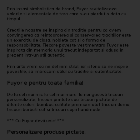
Prin insasi simbolistica de brand, Fuyor revitalizeaza
valorile si elementele de tara care s-au pierdut o data cu
timpul.
Creatiile noastre se inspira din traditie pentru ca avem
convingerea ca reintoarcerea si conservarea traditiilor este
un exercitiu de clasa, noblete cat si o forma de
responsabilitate. Fiecare poveste vestimentara Fuyor este
inspirata din memoria unui trecut indepartat si adusa in
prezent intr-un stil autentic.
Prin arta vrem sa ne definim stilul, iar istoria sa ne inspire
povestile, sa imbracam stilul cu traditie si autenticitate.
Fuyor e pentru toata familia!
De la cel mai mic la cel mai mare, la noi gasesti tricouri
personalizate, tricouri printate sau tricouri pictate de
diferite culori, bumbac calitate premium atat tricouri dama,
tricouri barbati cat si tricouri copii handmade.
*** Cu Fuyor devii unic! ***
Personalizare produse pictate
.