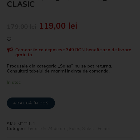
CLASIC
119,00
lei
179,00
lei
Comenzile ce depasesc 349 RON beneficiaza de livrare
gratuita.
Produsele din categoria „Sales” nu se pot returna.
Consultati tabelul de marimi inainte de comanda.
În stoc
ADAUGĂ ÎN COȘ
SKU:
MTF11-1
Categorii:
Livrare în 24 de ore
,
Sales
,
Sales - Femei