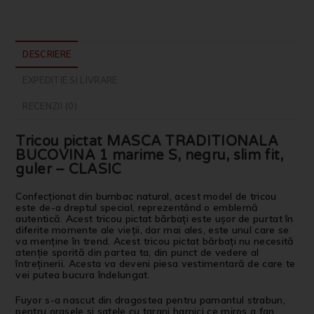
DESCRIERE
EXPEDITIE SI LIVRARE
RECENZII (0)
Tricou pictat MASCA TRADITIONALA
BUCOVINA 1 marime S, negru, slim fit,
guler – CLASIC
Confecționat din bumbac natural, acest model de tricou
este de-a dreptul special, reprezentând o emblemă
autentică. Acest tricou pictat bărbați este ușor de purtat în
diferite momente ale vieții, dar mai ales, este unul care se
va menține în trend. Acest tricou pictat bărbați nu necesită
atenție sporită din partea ta, din punct de vedere al
întreținerii. Acesta va deveni piesa vestimentară de care te
vei putea bucura îndelungat.
Fuyor s-a nascut din dragostea pentru pamantul strabun,
pentru orasele si satele cu tarani harnici ce miros a fan