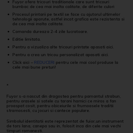
Fuyor ofera tricouri traditionale care sunt tricouri
bumbac de cea mai inalta calitate, de diferite culori
Procesul printarii pe textil se face cu ajutorul ultimelor
tehnologii aparute, astfel incat grafica este rezistenta si
de cea mai inalta calitate.
Comanda dureaza 2-4 zile lucratoare.
Editie limitata.
Pentru a vizualiza alte
tricouri printate
apasati
aici
.
Pentru a crea un
tricou personalizat
apasati
aici
.
Click aici
–
REDUCERI
pentru cele mai cool produse la
cele mai bune preturi!
*
Fuyor s-a nascut din dragostea pentru pamantul strabun,
pentru orasele si satele cu tarani harnici ce miros a fan
proaspat cosit, pentru obiceiurile si frumoasele traditii
stramosesti, cu jocuri si cantece populare.
Simbolul identitatii este reprezentat de fuior,un instrument
de tors lana, canepa sau in, folosit inca din cele mai vechi
timpuri romanesti.