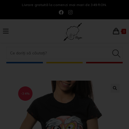
Livrare gratuită la comenzi mai mari de 349 RON.
0
-34%
🔍