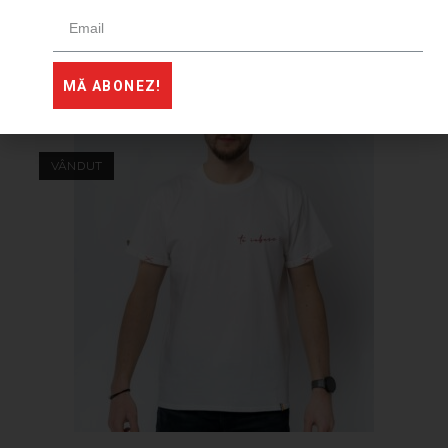
Showroom-ul nostru din Bucuresti pe strada General
Dimitrie Salmen 30, Corp B Apartament 1, Sector 2.
MĂ ABONEZ!
Produse similare
VÂNDUT