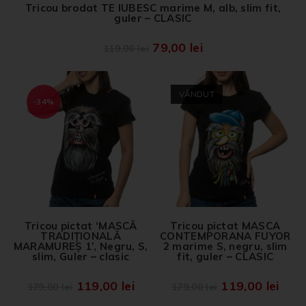
Tricou brodat TE IUBESC marime M, alb, slim fit,
guler – CLASIC
79,00
lei
119,00
lei
VÂNDUT
-34%
Tricou pictat ‘MASCĂ
Tricou pictat MASCA
TRADIȚIONALĂ
CONTEMPORANA FUYOR
MARAMUREȘ 1’, Negru, S,
2 marime S, negru, slim
slim, Guler – clasic
fit, guler – CLASIC
119,00
lei
119,00
lei
179,00
lei
179,00
lei