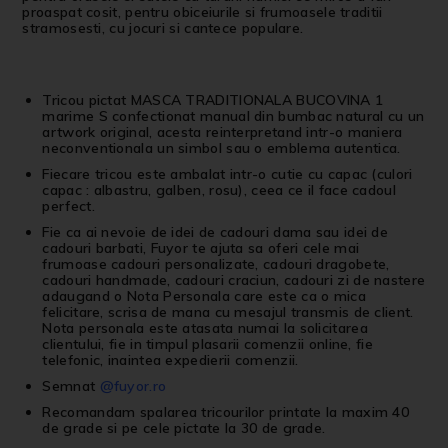
proaspat cosit, pentru obiceiurile si frumoasele traditii
stramosesti, cu jocuri si cantece populare.
Tricou pictat MASCA TRADITIONALA BUCOVINA 1
marime S confectionat manual din bumbac natural cu un
artwork original, acesta reinterpretand intr-o maniera
neconventionala un simbol sau o emblema autentica.
Fiecare tricou este ambalat intr-o cutie cu capac (culori
capac : albastru, galben, rosu), ceea ce il face cadoul
perfect.
Fie ca ai nevoie de idei de cadouri dama sau idei de
cadouri barbati, Fuyor te ajuta sa oferi cele mai
frumoase cadouri personalizate, cadouri dragobete,
cadouri handmade, cadouri craciun, cadouri zi de nastere
adaugand o Nota Personala care este ca o mica
felicitare, scrisa de mana cu mesajul transmis de client.
Nota personala este atasata numai la solicitarea
clientului, fie in timpul plasarii comenzii online, fie
telefonic, inaintea expedierii comenzii.
Semnat
@fuyor.ro
Recomandam spalarea tricourilor printate la maxim 40
de grade si pe cele pictate la 30 de grade.