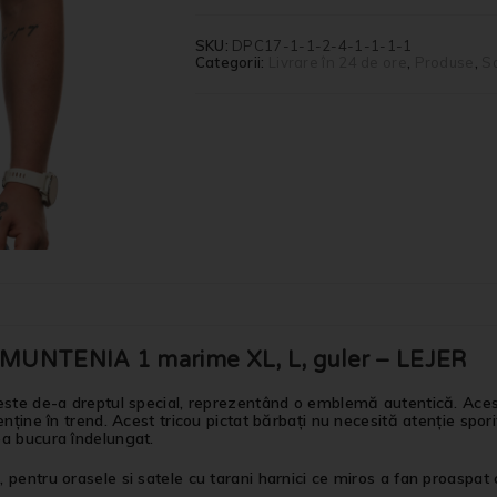
SKU:
DPC17-1-1-2-4-1-1-1-1
Categorii:
Livrare în 24 de ore
,
Produse
,
S
MUNTENIA 1 marime XL, L, guler – LEJER
ste de-a dreptul special, reprezentând o emblemă autentică. Acest t
ține în trend. Acest tricou pictat bărbați nu necesită atenție sporit
ea bucura îndelungat.
entru orasele si satele cu tarani harnici ce miros a fan proaspat cos