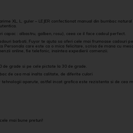
XL, L, guler – LEJER confectionat manual din bumbac natural cu 
tentica.
i capac : albastru, galben, rosu), ceea ce il face cadoul perfect.
cadouri barbati, Fuyor te ajuta sa oferi cele mai frumoase cadouri 
a Personala care este ca o mica felicitare, scrisa de mana cu mesa
menzii online, fie telefonic, inaintea expedierii comenzii.
 de grade si pe cele pictate la 30 de grade.
bac de cea mai inalta calitate, de diferite culori
r tehnologii aparute, astfel incat grafica este rezistenta si de cea ma
cele mai bune preturi!