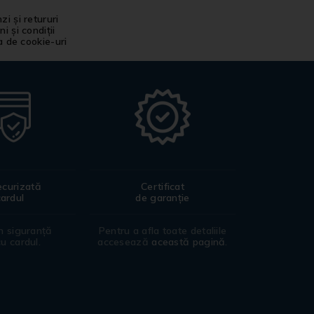
i și retururi
i și condiții
ca de cookie-uri
ecurizată
Certificat
cardul
de garanție
în siguranță
Pentru a afla toate detaliile
cu cardul.
accesează
această pagină
.