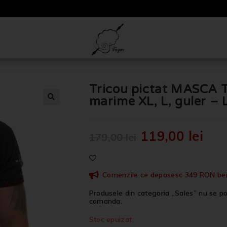
Tricou pictat MASC
marime XL, L, guler –
🔍
119,00
lei
179,00
lei
Comenzile ce depasesc 349 RON benef
Produsele din categoria „Sales” nu se po
comanda.
Stoc epuizat