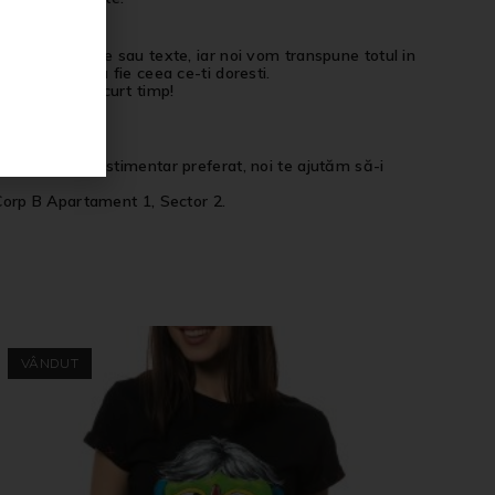
 pot include poze sau texte, iar noi vom transpune totul in
produsul tau sa fie ceea ce-ti doresti.
el in cel mai scurt timp!
ersonalizata.
 produsul tău vestimentar preferat, noi te ajutăm să-i
Corp B Apartament 1, Sector 2.
VÂNDUT