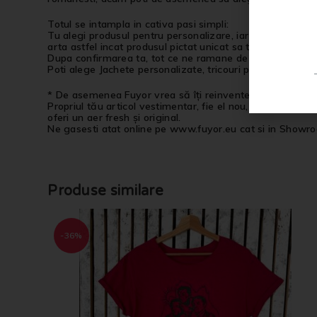
Totul se intampla in cativa pasi simpli:
Tu alegi produsul pentru personalizare, iar noi il vom tra
arta astfel incat produsul pictat unicat sa te reprezinte. 
Dupa confirmarea ta, tot ce ne ramane de facut e ca produs
Poti alege Jachete personalizate, tricouri personalizate,
* De asemenea Fuyor vrea să îți reinventeze garderoba!
Propriul tău articol vestimentar, fie el nou, fie uzat sau
oferi un aer fresh și original.
Ne gasesti atat online pe www.fuyor.eu cat si in Showro
Produse similare
-36%