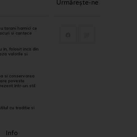
Urmărește-ne
u tarani harnici ce
jocuri si cantece
in, folosit inca din
za valorile si
ea si conservarea
ecare poveste
ezent intr-un stil
ilul cu traditie si
Info