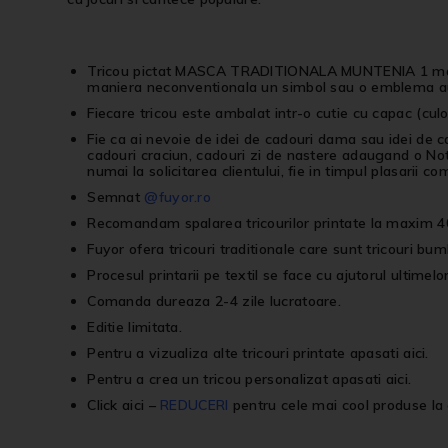
Tricou pictat MASCA TRADITIONALA MUNTENIA 1 marime 
maniera neconventionala un simbol sau o emblema au
Fiecare tricou este ambalat intr-o cutie cu capac (culor
Fie ca ai nevoie de idei de cadouri dama sau idei de 
cadouri craciun, cadouri zi de nastere adaugand o Not
numai la solicitarea clientului, fie in timpul plasarii co
Semnat
@fuyor.ro
Recomandam spalarea tricourilor printate la maxim 40
Fuyor ofera tricouri traditionale care sunt tricouri bum
Procesul printarii pe textil se face cu ajutorul ultimelo
Comanda dureaza 2-4 zile lucratoare.
Editie limitata.
Pentru a vizualiza alte
tricouri printate
apasati
aici
.
Pentru a crea un
tricou personalizat
apasati
aici
.
Click aici
–
REDUCERI
pentru cele mai cool produse la 