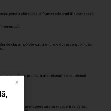
it, pentru obiceiurile si frumoasele traditii stramosesti,
ri romanesti.
tiu de clasa, noblete cat si o forma de responsabilitate.
ic.
i, bumbac calitate premium atat tricouri dama, tricouri
ă,
langa tricourile printate/pictate cu motive traditionale
imentatie aparte!