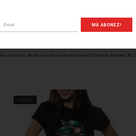
nsforma intr-un mod potrivit stilului tau! Prezinta-ne ideile tale ce
In cel mai scurt timp vei fi contactat pentru a ne ghida astfel incat 
ul tau sa prinda viata si sa il trimitem catre tine sa te bucuri de 
MĂ ABONEZ!
 sapca personalizata, bluza tip sweatshirt, hanorac bumbac, vesta p
 vechi, poate fi reînnoit. Pentru că știm că e greu să te desparți de
om-ul nostru din Bucuresti pe strada General Dimitrie Salmen 30, 
VÂNDUT