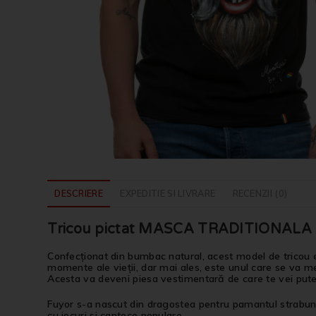
DESCRIERE
EXPEDITIE SI LIVRARE
RECENZII (0)
Tricou pictat MASCA TRADITIONALA 
Confecționat din bumbac natural, acest model de tricou e
momente ale vieții, dar mai ales, este unul care se va men
Acesta va deveni piesa vestimentară de care te vei put
Fuyor s-a nascut din dragostea pentru pamantul strabun, p
cu jocuri si cantece populare.