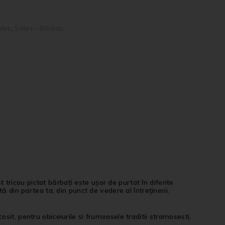
ales
,
Sales - Bărbați
ricou pictat bărbați este ușor de purtat în diferite
ă din partea ta, din punct de vedere al întreținerii.
it, pentru obiceiurile si frumoasele traditii stramosesti,