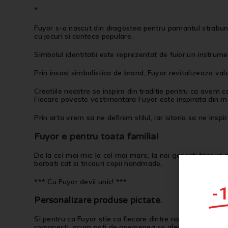
*
Fuyor s-a nascut din dragostea pentru pamantul strabun, p
cu jocuri si cantece populare.
Simbolul identitatii este reprezentat de fuior,un instrume
Prin insasi simbolistica de brand, Fuyor revitalizeaza val
Creatiile noastre se inspira din traditie pentru ca avem c
Fiecare poveste vestimentara Fuyor este inspirata din mem
Prin arta vrem sa ne definim stilul, iar istoria sa ne inspi
Fuyor e pentru toata familia!
De la cel mai mic la cel mai mare, la noi gasesti tricouri 
barbati cat si tricouri copii handmade.
*** Cu Fuyor devii unic! ***
-
Personalizare produse pictate
.
Si pentru ca Fuyor stie ca fiecare dintre noi este Unic si 
romanesti, acum poti de asemenea sa alegi produsul care 