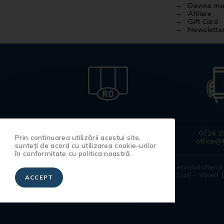
Devino m
Afiliere
Gift Card
Newslette
Produse
0724 1
Prin continuarea utilizării acestui site,
100% românești
office@f
sunteți de acord cu utilizarea cookie-urilor
în conformitate cu politica noastră.
Tricouri pictate si
Serviciul clienți
manufacturate de către artiștii
Luni – Vineri 
ACCEPT
noștri.