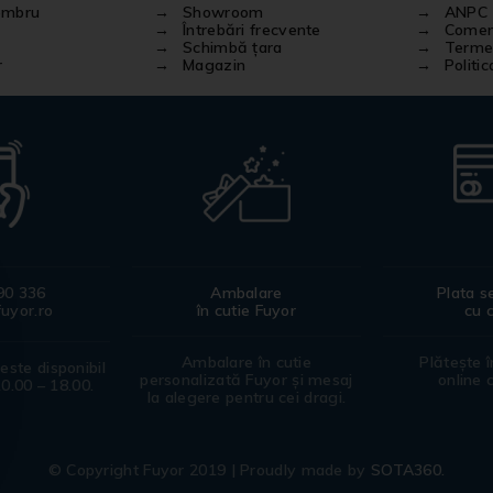
embru
Showroom
ANPC
Întrebări frecvente
Comenz
Schimbă țara
Termen
r
Magazin
Politi
90 336
Ambalare
Plata s
uyor.ro
în cutie Fuyor
cu 
Ambalare în cutie
Plătește 
 este disponibil
personalizată Fuyor și mesaj
online 
10.00 – 18.00.
la alegere pentru cei dragi.
© Copyright Fuyor 2019 | Proudly made by
SOTA360.