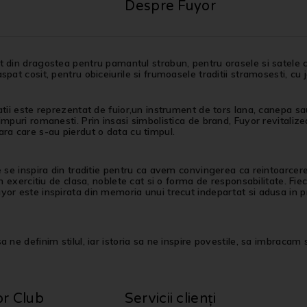
Despre Fuyor
 din dragostea pentru pamantul strabun, pentru orasele si satele c
spat cosit, pentru obiceiurile si frumoasele traditii stramosesti, cu 
atii este reprezentat de fuior,un instrument de tors lana, canepa sau 
impuri romanesti. Prin insasi simbolistica de brand, Fuyor revitalizea
ra care s-au pierdut o data cu timpul.
e se inspira din traditie pentru ca avem convingerea ca reintoarcer
 un exercitiu de clasa, noblete cat si o forma de responsabilitate. Fi
or este inspirata din memoria unui trecut indepartat si adusa in pr
 ne definim stilul, iar istoria sa ne inspire povestile, sa imbracam st
or Club
Servicii clienți