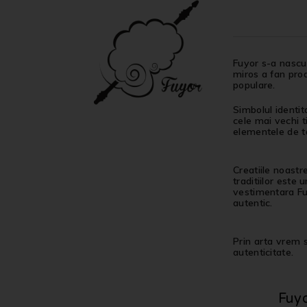
Fuyor s-a nascut
miros a fan proa
populare.
Simbolul identit
cele mai vechi t
elementele de ta
Creatiile noastr
traditiilor este
vestimentara Fuy
autentic.
Prin arta vrem sa
autenticitate.
Fuy