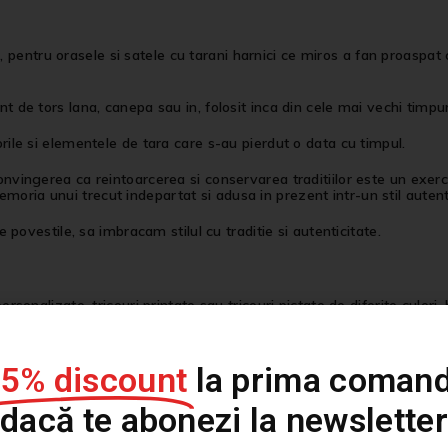
entru orasele si satele cu tarani harnici ce miros a fan proaspat cos
nt de tors lana, canepa sau in, folosit inca din cele mai vechi timpu
orile si elementele de tara care s-au pierdut o data cu timpul.
onvingerea ca reintoarcerea si conservarea traditiilor este un exerci
oria unui trecut indepartat si adusa in prezent intr-un stil autent
re povestile, sa imbracam stilul cu traditie si autenticitate.
personalizate, tricouri printate sau tricouri pictate de diferite culor
15% discount
la prima comand
dacă te abonezi la newsletter
stilul este arta exprimarii a ceea ce nu putem rosti prin cuvinte, pe 
te reprezintă, iar noi il vom personaliza pentru ca tu sa ai o vest