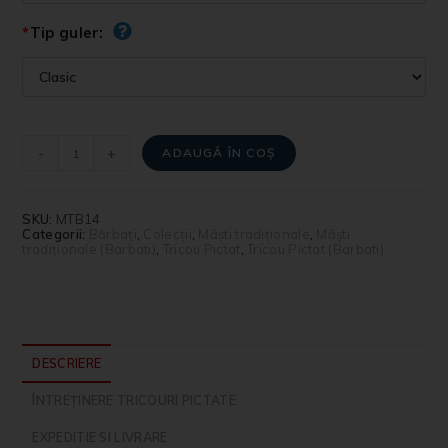
*
Tip guler:
-
+
ADAUGĂ ÎN COȘ
SKU:
MTB14
Categorii:
Bărbați
,
Colecții
,
Măști tradiționale
,
Măști
tradiționale (Barbati)
,
Tricou Pictat
,
Tricou Pictat (Barbati)
DESCRIERE
ÎNTREȚINERE TRICOURI PICTATE
EXPEDITIE SI LIVRARE