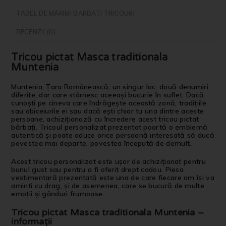
TABEL DE MĂRIMI BARBATI TRICOURI
RECENZII (0)
Tricou pictat Masca traditionala
Muntenia
Muntenia, Țara Românească, un singur loc, două denumiri
diferite, dar care stârnesc aceeași bucurie în suflet. Dacă
cunoști pe cineva care îndrăgește această zonă, tradițiile
sau obiceiurile ei sau dacă ești chiar tu una dintre aceste
persoane, achiziționază cu încredere acest tricou pictat
bărbați. Tricoul personalizat prezentat poartă o emblemă
autentică și poate aduce orice persoană interesată să ducă
povestea mai departe, povestea începută de demult.
Acest tricou personalizat este ușor de achiziționat pentru
bunul gust sau pentru a fi oferit drept cadou. Piesa
vestimentară prezentată este una de care fiecare om își va
aminti cu drag, și de asemenea, care se bucură de multe
emoții și gânduri frumoase.
Tricou pictat Masca traditionala Muntenia –
informații