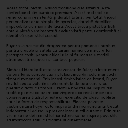
Acest tricou pictat „Mască tradițională Muntenia” este
confecționat din bumbac premium. Acest material se
remarcă prin rezistență și durabilitate și, per total, tricoul
personalizat este simplu de apreciat, datorită detaliilor
impecabile ale mâinii de lucru. Acest tricou pictat bărbați
este o piesă vestimentară exclusivistă pentru garderobă și
identifică ușor stilul casual.
Fuyor s-a nascut din dragostea pentru pamantul strabun,
pentru orasele si satele cu tarani harnici ce miros a fan
proaspat cosit, pentru obiceiurile si frumoasele traditii
stramosesti, cu jocuri si cantece populare.
Simbolul identitatii este reprezentat de fuior,un instrument
de tors lana, canepa sau in, folosit inca din cele mai vechi
timpuri romanesti. Prin insasi simbolistica de brand, Fuyor
revitalizeaza valorile si elementele de tara care s-au
pierdut o data cu timpul. Creatiile noastre se inspira din
traditie pentru ca avem convingerea ca reintoarcerea si
conservarea traditiilor este un exercitiu de clasa, noblete
cat si o forma de responsabilitate. Fiecare poveste
vestimentara Fuyor este inspirata din memoria unui trecut
indepartat si adusa in prezent intr-un stil autentic. Prin arta
vrem sa ne definim stilul, iar istoria sa ne inspire povestile,
sa imbracam stilul cu traditie si autenticitate.