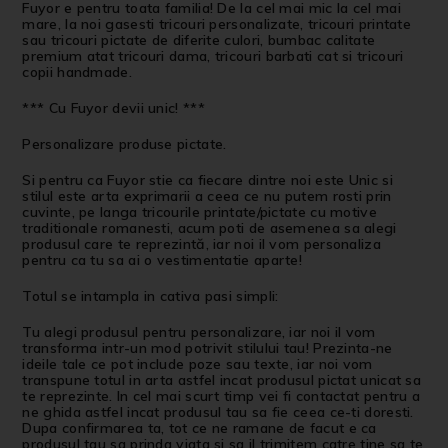
Fuyor e pentru toata familia! De la cel mai mic la cel mai
mare, la noi gasesti tricouri personalizate, tricouri printate
sau tricouri pictate de diferite culori, bumbac calitate
premium atat tricouri dama, tricouri barbati cat si tricouri
copii handmade.
*** Cu Fuyor devii unic! ***
Personalizare produse pictate.
Si pentru ca Fuyor stie ca fiecare dintre noi este Unic si
stilul este arta exprimarii a ceea ce nu putem rosti prin
cuvinte, pe langa tricourile printate/pictate cu motive
traditionale romanesti, acum poti de asemenea sa alegi
produsul care te reprezintă, iar noi il vom personaliza
pentru ca tu sa ai o vestimentatie aparte!
Totul se intampla in cativa pasi simpli:
Tu alegi produsul pentru personalizare, iar noi il vom
transforma intr-un mod potrivit stilului tau! Prezinta-ne
ideile tale ce pot include poze sau texte, iar noi vom
transpune totul in arta astfel incat produsul pictat unicat sa
te reprezinte. In cel mai scurt timp vei fi contactat pentru a
ne ghida astfel incat produsul tau sa fie ceea ce-ti doresti.
Dupa confirmarea ta, tot ce ne ramane de facut e ca
produsul tau sa prinda viata si sa il trimitem catre tine sa te