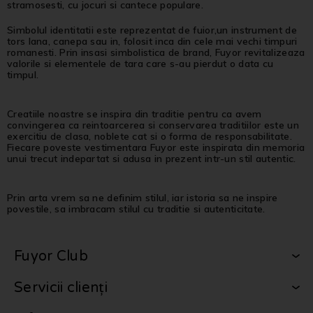
stramosesti, cu jocuri si cantece populare.
Simbolul identitatii este reprezentat de fuior,un instrument de
tors lana, canepa sau in, folosit inca din cele mai vechi timpuri
romanesti. Prin insasi simbolistica de brand, Fuyor revitalizeaza
valorile si elementele de tara care s-au pierdut o data cu
timpul.
Creatiile noastre se inspira din traditie pentru ca avem
convingerea ca reintoarcerea si conservarea traditiilor este un
exercitiu de clasa, noblete cat si o forma de responsabilitate.
Fiecare poveste vestimentara Fuyor este inspirata din memoria
unui trecut indepartat si adusa in prezent intr-un stil autentic.
Prin arta vrem sa ne definim stilul, iar istoria sa ne inspire
povestile, sa imbracam stilul cu traditie si autenticitate.
Fuyor Club
Servicii clienți