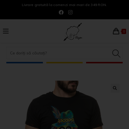
Livrare gratuită la comenzi mai mari de 349 RON.
0
🔍