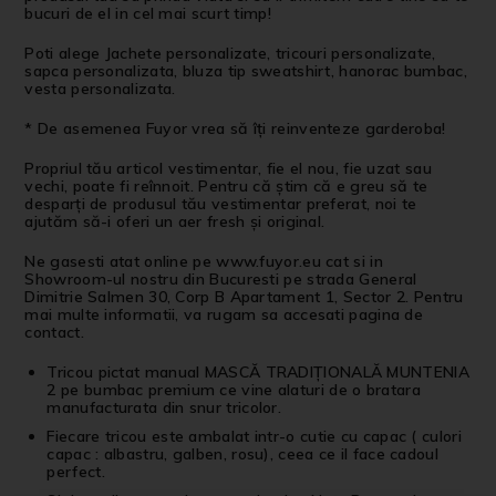
bucuri de el in cel mai scurt timp!
Poti alege Jachete personalizate, tricouri personalizate,
sapca personalizata, bluza tip sweatshirt, hanorac bumbac,
vesta personalizata.
* De asemenea Fuyor vrea să îți reinventeze garderoba!
Propriul tău articol vestimentar, fie el nou, fie uzat sau
vechi, poate fi reînnoit. Pentru că știm că e greu să te
desparți de produsul tău vestimentar preferat, noi te
ajutăm să-i oferi un aer fresh și original.
Ne gasesti atat online pe www.fuyor.eu cat si in
Showroom-ul nostru din Bucuresti pe strada General
Dimitrie Salmen 30, Corp B Apartament 1, Sector 2. Pentru
mai multe informatii, va rugam sa accesati pagina de
contact.
Tricou pictat manual MASCĂ TRADIȚIONALĂ MUNTENIA
2 pe bumbac premium ce vine alaturi de o bratara
manufacturata din snur tricolor.
Fiecare tricou este ambalat intr-o cutie cu capac ( culori
capac : albastru, galben, rosu), ceea ce il face cadoul
perfect.