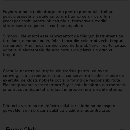
Fuyor s-a nascut din dragostea pentru pamantul strabun,
pentru orasele si satele cu tarani harnici ce miros a fan
proaspat cosit, pentru obiceiurile si frumoasele traditii
stramosesti, cu jocuri si cantece populare.
Simbolul identitatii este reprezentat de fuior,un instrument de
tors lana, canepa sau in, folosit inca din cele mai vechi timpuri
romanesti. Prin insasi simbolistica de brand, Fuyor revitalizeaza
valorile si elementele de tara care s-au pierdut o data cu
timpul.
Creatiile noastre se inspira din traditie pentru ca avem
convingerea ca reintoarcerea si conservarea traditiilor este un
exercitiu de clasa, noblete cat si o forma de responsabilitate.
Fiecare poveste vestimentara Fuyor este inspirata din memoria
unui trecut indepartat si adusa in prezent intr-un stil autentic.
Prin arta vrem sa ne definim stilul, iar istoria sa ne inspire
povestile, sa imbracam stilul cu traditie si autenticitate.