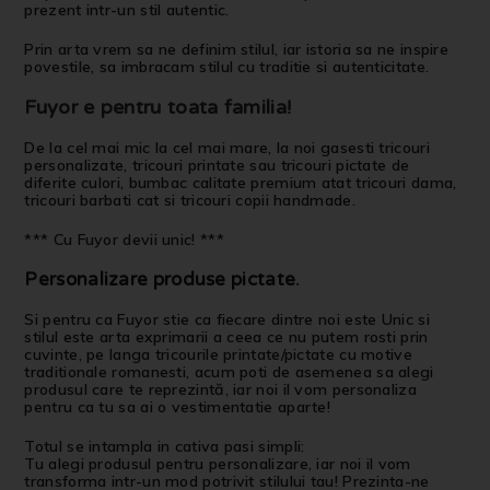
prezent intr-un stil autentic.
Prin arta vrem sa ne definim stilul, iar istoria sa ne inspire
povestile, sa imbracam stilul cu traditie si autenticitate.
Fuyor e pentru toata familia!
De la cel mai mic la cel mai mare, la noi gasesti tricouri
personalizate, tricouri printate sau tricouri pictate de
diferite culori, bumbac calitate premium atat tricouri dama,
tricouri barbati cat si tricouri copii handmade.
*** Cu Fuyor devii unic! ***
Personalizare produse pictate
.
Si pentru ca Fuyor stie ca fiecare dintre noi este Unic si
stilul este arta exprimarii a ceea ce nu putem rosti prin
cuvinte, pe langa tricourile printate/pictate cu motive
traditionale romanesti, acum poti de asemenea sa alegi
produsul care te reprezintă, iar noi il vom personaliza
pentru ca tu sa ai o vestimentatie aparte!
Totul se intampla in cativa pasi simpli:
Tu alegi produsul pentru personalizare, iar noi il vom
transforma intr-un mod potrivit stilului tau! Prezinta-ne