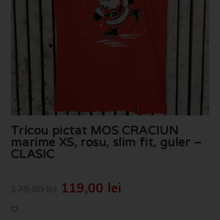
Tricou pictat MOS CRACIUN
marime XS, rosu, slim fit, guler –
CLASIC
119,00
lei
179,00
lei