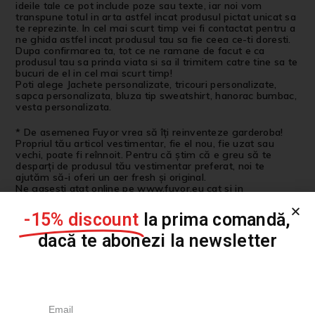
ideile tale ce pot include poze sau texte, iar noi vom
transpune totul in arta astfel incat produsul pictat unicat sa
te reprezinte. In cel mai scurt timp vei fi contactat pentru a
ne ghida astfel incat produsul tau sa fie ceea ce-ti doresti.
Dupa confirmarea ta, tot ce ne ramane de facut e ca
produsul tau sa prinda viata si sa il trimitem catre tine sa te
bucuri de el in cel mai scurt timp!
Poti alege Jachete personalizate, tricouri personalizate,
sapca personalizata, bluza tip sweatshirt, hanorac bumbac,
vesta personalizata.
* De asemenea Fuyor vrea să îți reinventeze garderoba!
Propriul tău articol vestimentar, fie el nou, fie uzat sau
vechi, poate fi reînnoit. Pentru că știm că e greu să te
desparți de produsul tău vestimentar preferat, noi te
ajutăm să-i oferi un aer fresh și original.
Ne gasesti atat online pe www.fuyor.eu cat si in
Showroom-ul nostru din Bucuresti pe strada General
Dimitrie Salmen 30, Corp B Apartament 1, Sector 2.
-15% discount
la prima comandă,
dacă te abonezi la newsletter
Produse similare