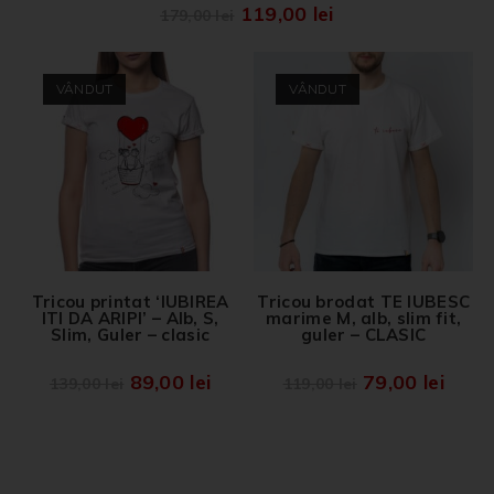
119,00
lei
179,00
lei
VÂNDUT
VÂNDUT
Tricou printat ‘IUBIREA
Tricou brodat TE IUBESC
ITI DA ARIPI’ – Alb, S,
marime M, alb, slim fit,
Slim, Guler – clasic
guler – CLASIC
89,00
lei
79,00
lei
139,00
lei
119,00
lei