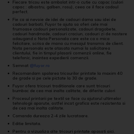
Fiecare tricou este ambalat intr-o cutie cu capac (culori
capac : albastru, galben, rosu), ceea ce il face cadoul
perfect.
Fie ca ai nevoie de idei de cadouri dama sau idei de
cadouri barbati, Fuyor te ajuta sa oferi cele mai
frumoase cadouri personalizate, cadouri dragobete,
cadouri handmade, cadouri craciun, cadouri zi de nastere
adaugand o Nota Personala care este ca o mica
felicitare, scrisa de mana cu mesajul transmis de client.
Nota personala este atasata numai la solicitarea
clientului, fie in timpul plasarii comenzii online, fie
telefonic, inaintea expedierii comenzii.
Semnat
@fuyor.ro
Recomandam spalarea tricourilor printate la maxim 40
de grade si pe cele pictate la 30 de grade.
Fuyor ofera tricouri traditionale care sunt tricouri
bumbac de cea mai inalta calitate, de diferite culori
Procesul printarii pe textil se face cu ajutorul ultimelor
tehnologii aparute, astfel incat grafica este rezistenta si
de cea mai inalta calitate.
Comanda dureaza 2-4 zile lucratoare.
Editie limitata.
Pentru a vizualiza alte
tricouri printate
apasati
aici
.