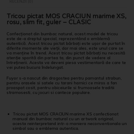
RECENZII (0)
Tricou pictat MOS CRACIUN marime XS,
rosu, slim fit, guler – CLASIC
Confecționat din bumbac natural, acest model de tricou
este de-a dreptul special, reprezentând o emblemă
autentică. Acest tricou pictat bărbați este ușor de purtat în
diferite momente ale vieții, dar mai ales, este unul care se
va menține în trend. Acest tricou pictat bărbați nu necesită
atenție sporită din partea ta, din punct de vedere al
întreținerii. Acesta va deveni piesa vestimentară de care te
vei putea bucura îndelungat.
Fuyor s-a nascut din dragostea pentru pamantul strabun,
pentru orasele si satele cu tarani harnici ce miros a fan
proaspat cosit, pentru obiceiurile si frumoasele traditii
stramosesti, cu jocuri si cantece populare.
Tricou pictat MOS CRACIUN marime XS confectionat
manual din bumbac natural cu un artwork original,
acesta reinterpretand intr-o maniera neconventionala un
simbol sau o emblema autentica.