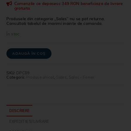
Comenzile ce depasesc 349 RON beneficiaza de livrare
gratuita.
Produsele din categoria „Sales” nu se pot returna.
Consultati tabelul de marimi inainte de comanda.
În stoc
ADAUGĂ ÎN COȘ
SKU:
DPC09
Categorii:
Produse unicat
,
Sales
,
Sales - Femei
DESCRIERE
EXPEDITIE SI LIVRARE