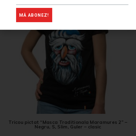
-34%
MĂ ABONEZ!
Tricou pictat “Masca Traditionala Maramures 2” –
Negru, S, Slim, Guler – clasic