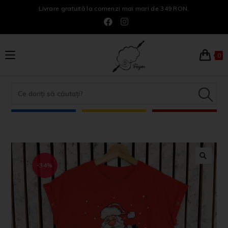
Livrare gratuită la comenzi mai mari de 349 RON.
0
-34%
🔍