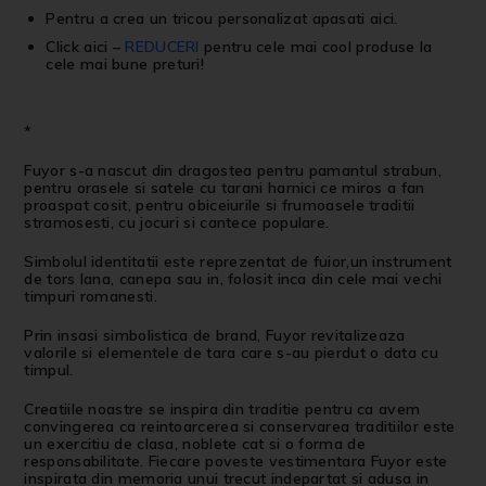
Pentru a crea un
tricou personalizat
apasati
aici
.
Click aici
–
REDUCERI
pentru cele mai cool produse la
cele mai bune preturi!
*
Fuyor s-a nascut din dragostea pentru pamantul strabun,
pentru orasele si satele cu tarani harnici ce miros a fan
proaspat cosit, pentru obiceiurile si frumoasele traditii
stramosesti, cu jocuri si cantece populare.
Simbolul identitatii este reprezentat de fuior,un instrument
de tors lana, canepa sau in, folosit inca din cele mai vechi
timpuri romanesti.
Prin insasi simbolistica de brand, Fuyor revitalizeaza
valorile si elementele de tara care s-au pierdut o data cu
timpul.
Creatiile noastre se inspira din traditie pentru ca avem
convingerea ca reintoarcerea si conservarea traditiilor este
un exercitiu de clasa, noblete cat si o forma de
responsabilitate. Fiecare poveste vestimentara Fuyor este
inspirata din memoria unui trecut indepartat si adusa in