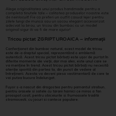
Alege originalitatea unui produs handmade pentru a
completa tinutele tale – calitatea produselor noastre este
de neinlocuit! Fie ca preferi un outfit casual lejer pentru
zilele lungi de munca sau un sacou elegant accesorizat
adecvat la birou, un tricou din bumbac cu un model
original sigur iti va fi de mare ajutor!
Tricou pictat ZGRIPTUROAICA – informații
Confecționat din bumbac natural, acest model de tricou
este de-a dreptul special, reprezentând o emblemă
autentică. Acest tricou pictat bărbați este ușor de purtat în
diferite momente ale vieții, dar mai ales, este unul care se
va menține în trend. Acest tricou pictat bărbați nu necesită
atenție sporită din partea ta, din punct de vedere al
întreținerii. Acesta va deveni piesa vestimentară de care te
vei putea bucura îndelungat.
Fuyor s-a nascut din dragostea pentru pamantul strabun,
pentru orasele si satele cu tarani harnici ce miros a fan
proaspat cosit, pentru obiceiurile si frumoasele traditii
stramosesti, cu jocuri si cantece populare.