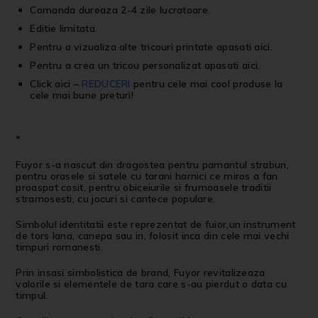
Comanda dureaza 2-4 zile lucratoare.
Editie limitata.
Pentru a vizualiza alte
tricouri printate
apasati
aici
.
Pentru a crea un
tricou personalizat
apasati
aici
.
Click aici
–
REDUCERI
pentru cele mai cool produse la
cele mai bune preturi!
*
Fuyor s-a nascut din dragostea pentru pamantul strabun,
pentru orasele si satele cu tarani harnici ce miros a fan
proaspat cosit, pentru obiceiurile si frumoasele traditii
stramosesti, cu jocuri si cantece populare.
Simbolul identitatii este reprezentat de fuior,un instrument
de tors lana, canepa sau in, folosit inca din cele mai vechi
timpuri romanesti.
Prin insasi simbolistica de brand, Fuyor revitalizeaza
valorile si elementele de tara care s-au pierdut o data cu
timpul.