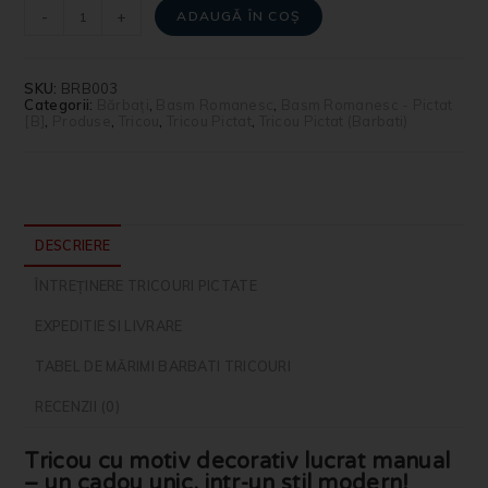
-
+
ADAUGĂ ÎN COȘ
SKU:
BRB003
Categorii:
Bărbați
,
Basm Romanesc
,
Basm Romanesc - Pictat
[B]
,
Produse
,
Tricou
,
Tricou Pictat
,
Tricou Pictat (Barbati)
DESCRIERE
ÎNTREȚINERE TRICOURI PICTATE
EXPEDITIE SI LIVRARE
TABEL DE MĂRIMI BARBATI TRICOURI
RECENZII (0)
Tricou cu motiv decorativ lucrat manual
– un cadou unic, intr-un stil modern!