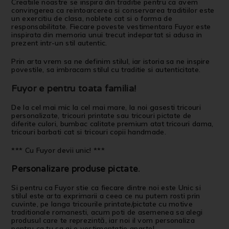
Creatiile noastre se inspira din traditie pentru ca avem
convingerea ca reintoarcerea si conservarea traditiilor este
un exercitiu de clasa, noblete cat si o forma de
responsabilitate. Fiecare poveste vestimentara Fuyor este
inspirata din memoria unui trecut indepartat si adusa in
prezent intr-un stil autentic.
Prin arta vrem sa ne definim stilul, iar istoria sa ne inspire
povestile, sa imbracam stilul cu traditie si autenticitate.
Fuyor e pentru toata familia!
De la cel mai mic la cel mai mare, la noi gasesti tricouri
personalizate, tricouri printate sau tricouri pictate de
diferite culori, bumbac calitate premium atat tricouri dama,
tricouri barbati cat si tricouri copii handmade.
*** Cu Fuyor devii unic! ***
Personalizare produse pictate
.
Si pentru ca Fuyor stie ca fiecare dintre noi este Unic si
stilul este arta exprimarii a ceea ce nu putem rosti prin
cuvinte, pe langa tricourile printate/pictate cu motive
traditionale romanesti, acum poti de asemenea sa alegi
produsul care te reprezintă, iar noi il vom personaliza
pentru ca tu sa ai o vestimentatie aparte!