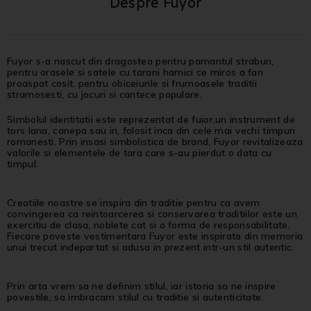
Despre Fuyor
Fuyor s-a nascut din dragostea pentru pamantul strabun,
pentru orasele si satele cu tarani harnici ce miros a fan
proaspat cosit, pentru obiceiurile si frumoasele traditii
stramosesti, cu jocuri si cantece populare.
Simbolul identitatii este reprezentat de fuior,un instrument de
tors lana, canepa sau in, folosit inca din cele mai vechi timpuri
romanesti. Prin insasi simbolistica de brand, Fuyor revitalizeaza
valorile si elementele de tara care s-au pierdut o data cu
timpul.
Creatiile noastre se inspira din traditie pentru ca avem
convingerea ca reintoarcerea si conservarea traditiilor este un
exercitiu de clasa, noblete cat si o forma de responsabilitate.
Fiecare poveste vestimentara Fuyor este inspirata din memoria
unui trecut indepartat si adusa in prezent intr-un stil autentic.
Prin arta vrem sa ne definim stilul, iar istoria sa ne inspire
povestile, sa imbracam stilul cu traditie si autenticitate.