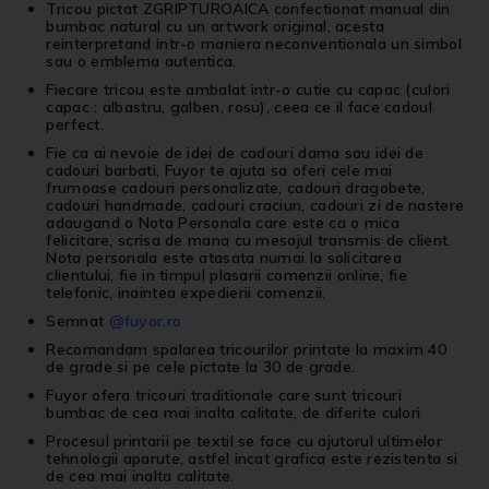
Tricou pictat ZGRIPTUROAICA confectionat manual din
bumbac natural cu un artwork original, acesta
reinterpretand intr-o maniera neconventionala un simbol
sau o emblema autentica.
Fiecare tricou este ambalat intr-o cutie cu capac (culori
capac : albastru, galben, rosu), ceea ce il face cadoul
perfect.
Fie ca ai nevoie de idei de cadouri dama sau idei de
cadouri barbati, Fuyor te ajuta sa oferi cele mai
frumoase cadouri personalizate, cadouri dragobete,
cadouri handmade, cadouri craciun, cadouri zi de nastere
adaugand o Nota Personala care este ca o mica
felicitare, scrisa de mana cu mesajul transmis de client.
Nota personala este atasata numai la solicitarea
clientului, fie in timpul plasarii comenzii online, fie
telefonic, inaintea expedierii comenzii.
Semnat
@fuyor.ro
Recomandam spalarea tricourilor printate la maxim 40
de grade si pe cele pictate la 30 de grade.
Fuyor ofera tricouri traditionale care sunt tricouri
bumbac de cea mai inalta calitate, de diferite culori
Procesul printarii pe textil se face cu ajutorul ultimelor
tehnologii aparute, astfel incat grafica este rezistenta si
de cea mai inalta calitate.