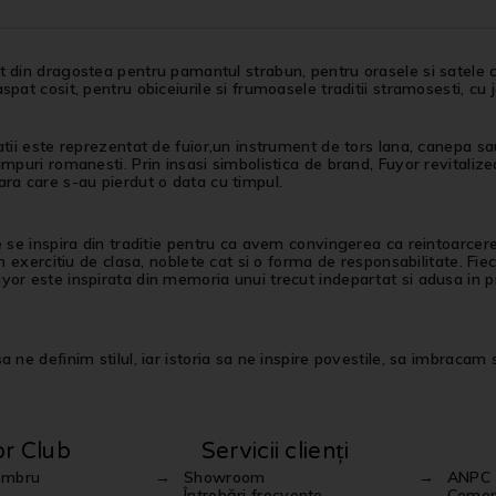
 din dragostea pentru pamantul strabun, pentru orasele si satele c
spat cosit, pentru obiceiurile si frumoasele traditii stramosesti, cu 
atii este reprezentat de fuior,un instrument de tors lana, canepa sau 
impuri romanesti. Prin insasi simbolistica de brand, Fuyor revitalizea
ra care s-au pierdut o data cu timpul.
e se inspira din traditie pentru ca avem convingerea ca reintoarcer
 un exercitiu de clasa, noblete cat si o forma de responsabilitate. Fi
or este inspirata din memoria unui trecut indepartat si adusa in pr
 ne definim stilul, iar istoria sa ne inspire povestile, sa imbracam st
or Club
Servicii clienți
embru
Showroom
ANPC
Întrebări frecvente
Comenz