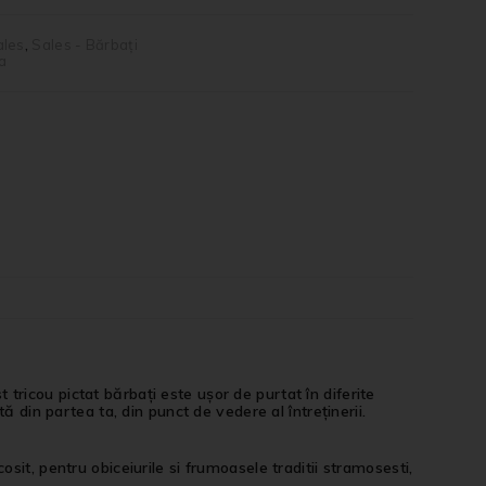
ales
,
Sales - Bărbați
a
ricou pictat bărbați este ușor de purtat în diferite
ă din partea ta, din punct de vedere al întreținerii.
it, pentru obiceiurile si frumoasele traditii stramosesti,