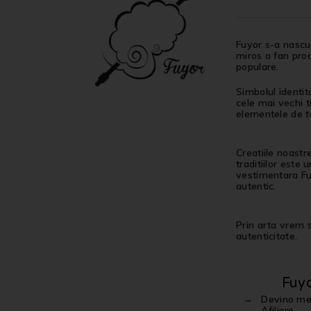
Fuyor s-a nascut
miros a fan proa
populare.
Simbolul identit
cele mai vechi t
elementele de ta
Creatiile noastr
traditiilor este
vestimentara Fuy
autentic.
Prin arta vrem sa
autenticitate.
Fuy
Devino m
Afiliere