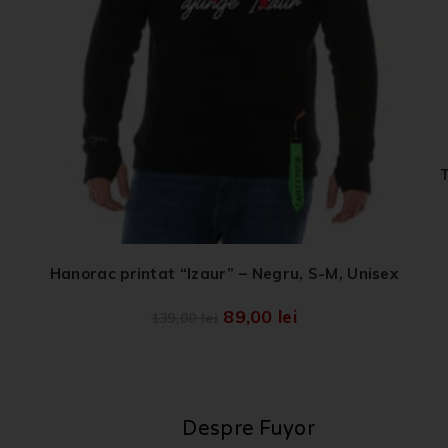
,
T
Hanorac printat “Izaur” – Negru, S-M, Unisex
89,00
lei
139,00
lei
Despre Fuyor