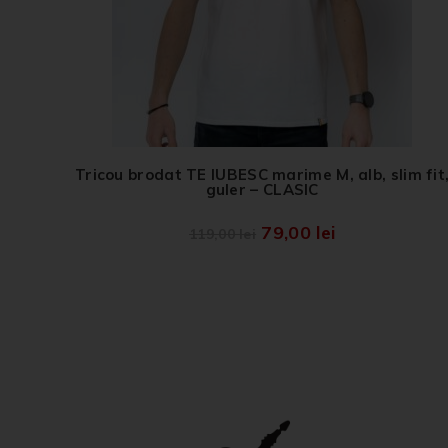
Tricou brodat TE IUBESC marime M, alb, slim fit
guler – CLASIC
79,00
lei
119,00
lei