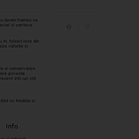
u tarani harnici ce
jocuri si cantece
in, folosit inca din
za valorile si
ea si conservarea
ecare poveste
ezent intr-un stil
ilul cu traditie si
Info
i și retururi