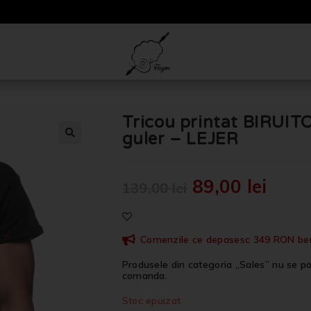
Tricou printat BIRUITO
guler – LEJER
🔍
89,00
lei
139,00
lei
Comenzile ce depasesc 349 RON benef
Produsele din categoria „Sales” nu se po
comanda.
Stoc epuizat