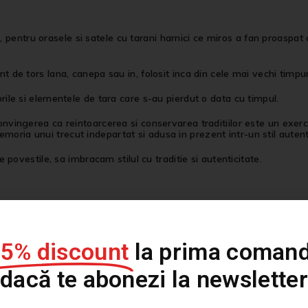
entru orasele si satele cu tarani harnici ce miros a fan proaspat cos
nt de tors lana, canepa sau in, folosit inca din cele mai vechi timpu
orile si elementele de tara care s-au pierdut o data cu timpul.
onvingerea ca reintoarcerea si conservarea traditiilor este un exerci
oria unui trecut indepartat si adusa in prezent intr-un stil autent
re povestile, sa imbracam stilul cu traditie si autenticitate.
personalizate, tricouri printate sau tricouri pictate de diferite culor
15% discount
la prima comand
dacă te abonezi la newsletter
stilul este arta exprimarii a ceea ce nu putem rosti prin cuvinte, pe 
te reprezintă, iar noi il vom personaliza pentru ca tu sa ai o vest