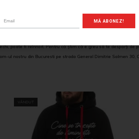
nsforma intr-un mod potrivit stilului tau! Prezinta-ne ideile tale ce
In cel mai scurt timp vei fi contactat pentru a ne ghida astfel incat 
MĂ ABONEZ!
ul tau sa prinda viata si sa il trimitem catre tine sa te bucuri de 
 sapca personalizata, bluza tip sweatshirt, hanorac bumbac, vesta p
 vechi, poate fi reînnoit. Pentru că știm că e greu să te desparți de
om-ul nostru din Bucuresti pe strada General Dimitrie Salmen 30, 
VÂNDUT