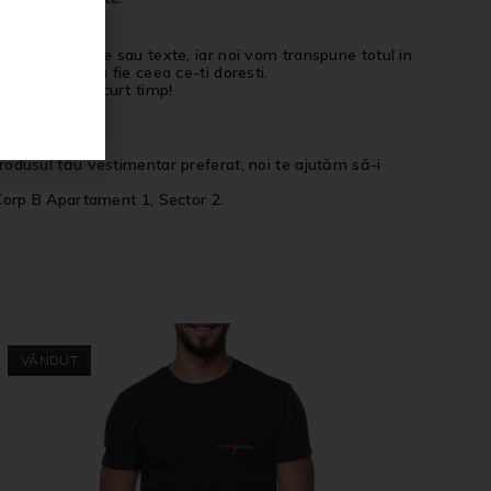
 pot include poze sau texte, iar noi vom transpune totul in
produsul tau sa fie ceea ce-ti doresti.
el in cel mai scurt timp!
ersonalizata.
 produsul tău vestimentar preferat, noi te ajutăm să-i
Corp B Apartament 1, Sector 2.
VÂNDUT