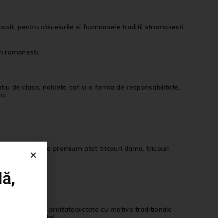
it, pentru obiceiurile si frumoasele traditii stramosesti,
ri romanesti.
tiu de clasa, noblete cat si o forma de responsabilitate.
ic.
i, bumbac calitate premium atat tricouri dama, tricouri
ă,
langa tricourile printate/pictate cu motive traditionale
imentatie aparte!