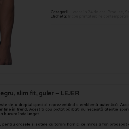
Categorii:
Livrare în 24 de ore
,
Produse
,
S
Etichetă:
tricou printat iubire contemporan
gru, slim fit, guler – LEJER
ste de-a dreptul special, reprezentând o emblemă autentică. Acest t
ține în trend. Acest tricou pictat bărbați nu necesită atenție sporit
ea bucura îndelungat.
entru orasele si satele cu tarani harnici ce miros a fan proaspat cos