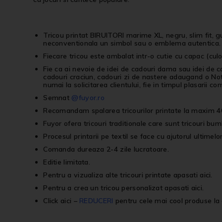
Tricou printat BIRUITORI marime XL, negru, slim fit, 
neconventionala un simbol sau o emblema autentica.
Fiecare tricou este ambalat intr-o cutie cu capac (culor
Fie ca ai nevoie de idei de cadouri dama sau idei de 
cadouri craciun, cadouri zi de nastere adaugand o Not
numai la solicitarea clientului, fie in timpul plasarii co
Semnat
@fuyor.ro
Recomandam spalarea tricourilor printate la maxim 40
Fuyor ofera tricouri traditionale care sunt tricouri bum
Procesul printarii pe textil se face cu ajutorul ultimelo
Comanda dureaza 2-4 zile lucratoare.
Editie limitata.
Pentru a vizualiza alte
tricouri printate
apasati
aici
.
Pentru a crea un
tricou personalizat
apasati
aici
.
Click aici
–
REDUCERI
pentru cele mai cool produse la 