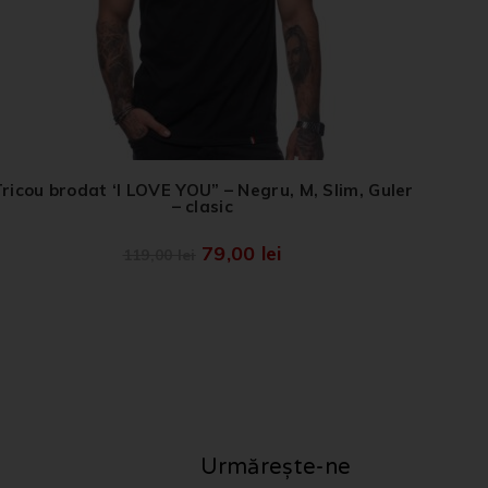
ricou brodat ‘I LOVE YOU” – Negru, M, Slim, Guler
– clasic
79,00
lei
119,00
lei
Urmărește-ne