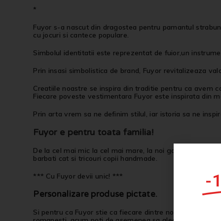
*
Fuyor s-a nascut din dragostea pentru pamantul strabun, p
cu jocuri si cantece populare.
Simbolul identitatii este reprezentat de fuior,un instrume
Prin insasi simbolistica de brand, Fuyor revitalizeaza val
Creatiile noastre se inspira din traditie pentru ca avem c
Fiecare poveste vestimentara Fuyor este inspirata din mem
Prin arta vrem sa ne definim stilul, iar istoria sa ne inspi
Fuyor e pentru toata familia!
De la cel mai mic la cel mai mare, la noi gasesti tricouri 
barbati cat si tricouri copii handmade.
-
*** Cu Fuyor devii unic! ***
Personalizare produse pictate
.
Si pentru ca Fuyor stie ca fiecare dintre noi este Unic si 
romanesti, acum poti de asemenea sa alegi produsul care 