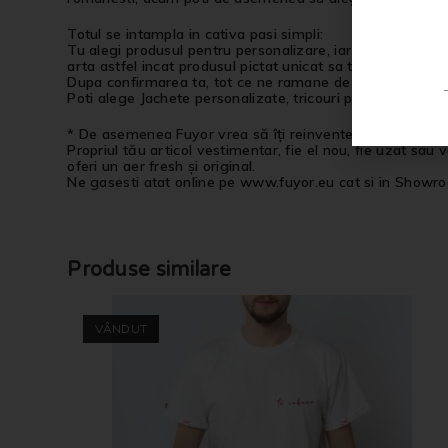
Totul se intampla in cativa pasi simpli:
Tu alegi produsul pentru personalizare, iar noi il vom tra
arta astfel incat produsul pictat unicat sa te reprezinte. 
Dupa confirmarea ta, tot ce ne ramane de facut e ca produs
Poti alege Jachete personalizate, tricouri personalizate,
* De asemenea Fuyor vrea să îți reinventeze garderoba!
Propriul tău articol vestimentar, fie el nou, fie uzat sau
oferi un aer fresh și original.
Ne gasesti atat online pe www.fuyor.eu cat si in Showro
Produse similare
VÂNDUT