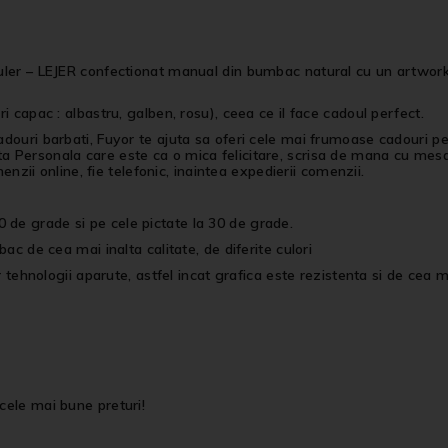
guler – LEJER confectionat manual din bumbac natural cu un artwork 
i capac : albastru, galben, rosu), ceea ce il face cadoul perfect.
cadouri barbati, Fuyor te ajuta sa oferi cele mai frumoase cadouri 
a Personala care este ca o mica felicitare, scrisa de mana cu mesa
menzii online, fie telefonic, inaintea expedierii comenzii.
 de grade si pe cele pictate la 30 de grade.
bac de cea mai inalta calitate, de diferite culori
r tehnologii aparute, astfel incat grafica este rezistenta si de cea ma
cele mai bune preturi!