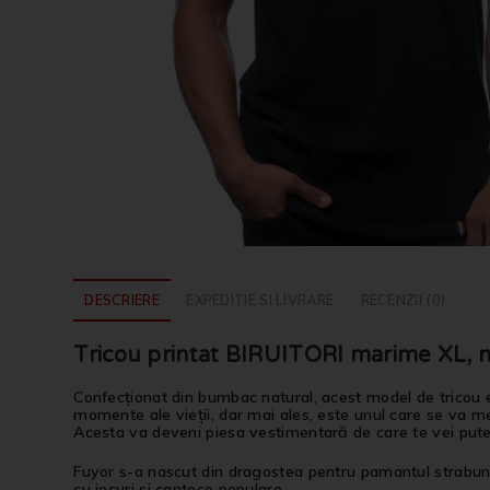
DESCRIERE
EXPEDITIE SI LIVRARE
RECENZII (0)
Tricou printat BIRUITORI marime XL, ne
Confecționat din bumbac natural, acest model de tricou e
momente ale vieții, dar mai ales, este unul care se va men
Acesta va deveni piesa vestimentară de care te vei put
Fuyor s-a nascut din dragostea pentru pamantul strabun, p
cu jocuri si cantece populare.