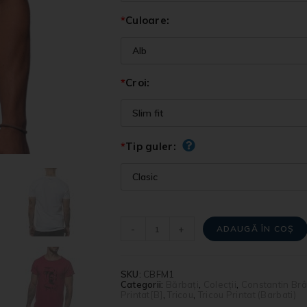
*
Culoare:
*
Croi:
*
Tip guler:
-
+
ADAUGĂ ÎN COȘ
SKU:
CBFM1
Categorii:
Bărbați
,
Colecții
,
Constantin Brâ
Printat[B]
,
Tricou
,
Tricou Printat (Barbati)