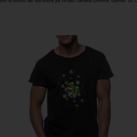
om-ul nostru din Bucuresti pe strada General Dimitrie Salmen 30, 