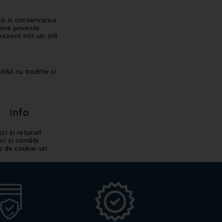
ea si conservarea
ecare poveste
ezent intr-un stil
ilul cu traditie si
Info
i și retururi
i și condiții
ca de cookie-uri