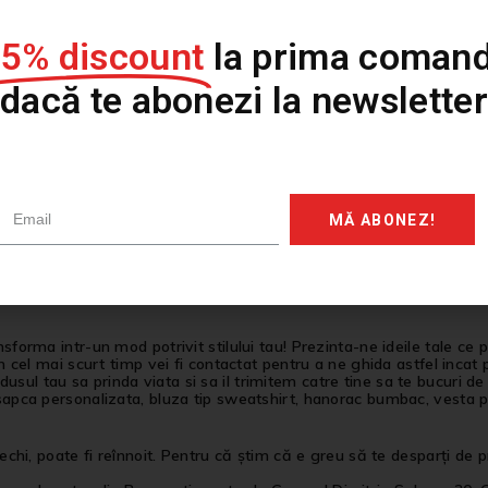
oria unui trecut indepartat si adusa in prezent intr-un stil autent
15% discount
la prima comand
re povestile, sa imbracam stilul cu traditie si autenticitate.
dacă te abonezi la newsletter
personalizate, tricouri printate sau tricouri pictate de diferite culor
MĂ ABONEZ!
stilul este arta exprimarii a ceea ce nu putem rosti prin cuvinte, pe 
te reprezintă, iar noi il vom personaliza pentru ca tu sa ai o vest
nsforma intr-un mod potrivit stilului tau! Prezinta-ne ideile tale ce
In cel mai scurt timp vei fi contactat pentru a ne ghida astfel incat 
ul tau sa prinda viata si sa il trimitem catre tine sa te bucuri de 
 sapca personalizata, bluza tip sweatshirt, hanorac bumbac, vesta p
 vechi, poate fi reînnoit. Pentru că știm că e greu să te desparți de