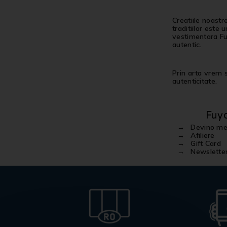
Creatiile noastr
traditiilor este
vestimentara Fuy
autentic.
Prin arta vrem sa
autenticitate.
Fuy
Devino m
Afiliere
Gift Card
Newslette