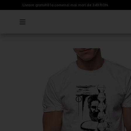
Livrare gratuită la comenzi mai mari de 349 RON.