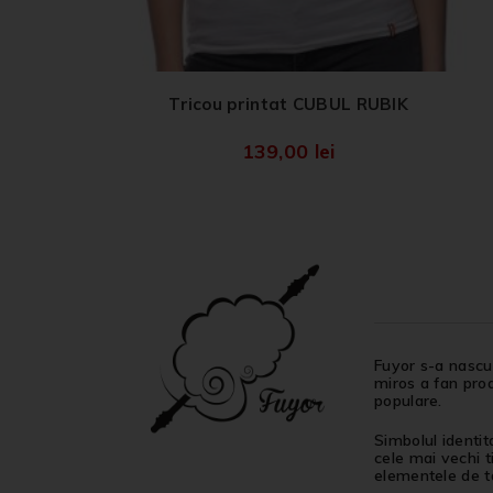
Tricou printat CUBUL RUBIK
139,00
lei
Fuyor s-a nascut
miros a fan proa
populare.
Simbolul identit
cele mai vechi t
elementele de ta