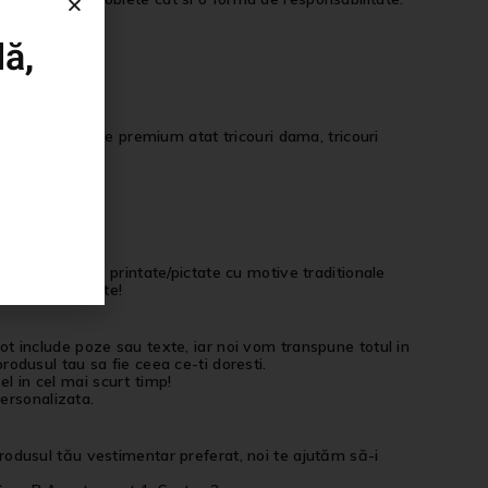
ic.
ă,
i, bumbac calitate premium atat tricouri dama, tricouri
langa tricourile printate/pictate cu motive traditionale
imentatie aparte!
 pot include poze sau texte, iar noi vom transpune totul in
produsul tau sa fie ceea ce-ti doresti.
el in cel mai scurt timp!
ersonalizata.
 produsul tău vestimentar preferat, noi te ajutăm să-i