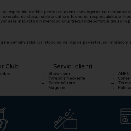
e se inspira din traditie pentru ca avem convingerea ca reintoarcer
 un exercitiu de clasa, noblete cat si o forma de responsabilitate. Fi
or este inspirata din memoria unui trecut indepartat si adusa in pr
 ne definim stilul, iar istoria sa ne inspire povestile, sa imbracam st
or Club
Servicii clienți
embru
Showroom
ANPC
Întrebări frecvente
Comenz
Schimbă țara
Termen
r
Magazin
Politi