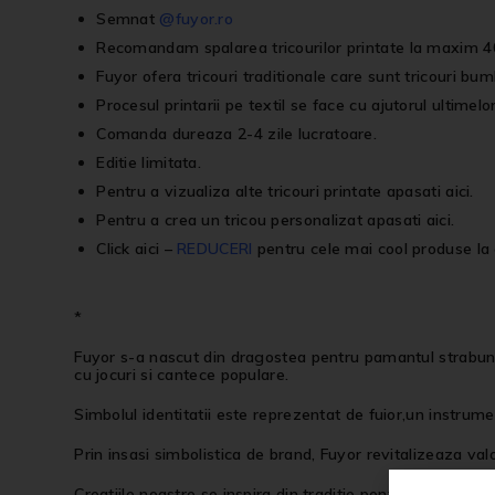
Semnat
@fuyor.ro
Recomandam spalarea tricourilor printate la maxim 40
Fuyor ofera tricouri traditionale care sunt tricouri bum
Procesul printarii pe textil se face cu ajutorul ultimelo
Comanda dureaza 2-4 zile lucratoare.
Editie limitata.
Pentru a vizualiza alte
tricouri printate
apasati
aici
.
Pentru a crea un
tricou personalizat
apasati
aici
.
Click aici
–
REDUCERI
pentru cele mai cool produse la 
*
Fuyor s-a nascut din dragostea pentru pamantul strabun, p
cu jocuri si cantece populare.
Simbolul identitatii este reprezentat de fuior,un instrume
Prin insasi simbolistica de brand, Fuyor revitalizeaza val
Creatiile noastre se inspira din traditie pentru ca avem c