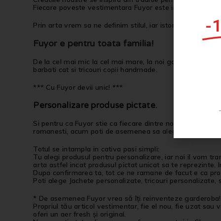
Fiecare poveste vestimentara Fuyor este inspirata din mem
-
Prin arta vrem sa ne definim stilul, iar istoria sa ne inspi
Fuyor e pentru toata familia!
De la cel mai mic la cel mai mare, la noi gasesti tricouri 
barbati cat si tricouri copii handmade.
*** Cu Fuyor devii unic! ***
Personalizare produse pictate
.
Si pentru ca Fuyor stie ca fiecare dintre noi este Unic si 
romanesti, acum poti de asemenea sa alegi produsul care 
Totul se intampla in cativa pasi simpli:
Tu alegi produsul pentru personalizare, iar noi il vom tra
arta astfel incat produsul pictat unicat sa te reprezinte. 
Dupa confirmarea ta, tot ce ne ramane de facut e ca produs
Poti alege Jachete personalizate, tricouri personalizate,
* De asemenea Fuyor vrea să îți reinventeze garderoba!
Propriul tău articol vestimentar, fie el nou, fie uzat sau
oferi un aer fresh și original.