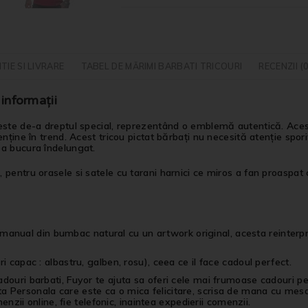
TIE SI LIVRARE
TABEL DE MĂRIMI BARBATI TRICOURI
RECENZII (0
nformații
ste de-a dreptul special, reprezentând o emblemă autentică. Acest t
ține în trend. Acest tricou pictat bărbați nu necesită atenție sporit
ea bucura îndelungat.
entru orasele si satele cu tarani harnici ce miros a fan proaspat cos
anual din bumbac natural cu un artwork original, acesta reinterp
i capac : albastru, galben, rosu), ceea ce il face cadoul perfect.
cadouri barbati, Fuyor te ajuta sa oferi cele mai frumoase cadouri 
a Personala care este ca o mica felicitare, scrisa de mana cu mesa
menzii online, fie telefonic, inaintea expedierii comenzii.