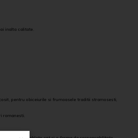
i inalta calitate.
it, pentru obiceiurile si frumoasele traditii stramosesti,
ri romanesti.
tiu de clasa, noblete cat si o forma de responsabilitate.