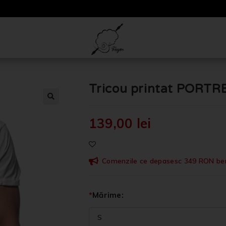
Tricou printat PORTR
🔍
139,00
lei
Comenzile ce depasesc 349 RON benef
*
Mărime: