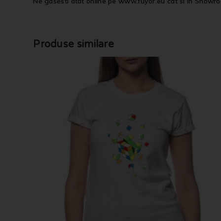
Ne gasesti atat online pe www.fuyor.eu cat si in Showro
Produse similare