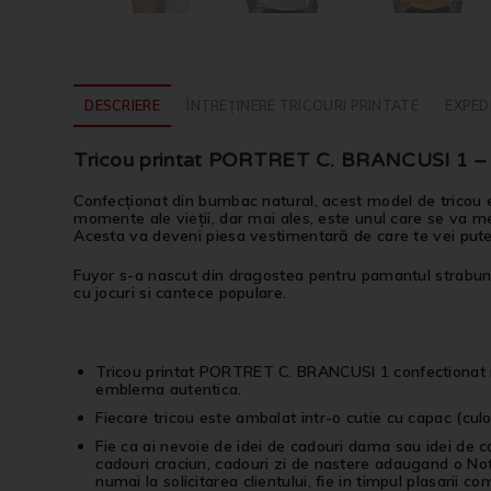
DESCRIERE
ÎNTREȚINERE TRICOURI PRINTATE
EXPEDI
Tricou printat PORTRET C. BRANCUSI 1 – i
Confecționat din bumbac natural, acest model de tricou e
momente ale vieții, dar mai ales, este unul care se va men
Acesta va deveni piesa vestimentară de care te vei put
Fuyor s-a nascut din dragostea pentru pamantul strabun, p
cu jocuri si cantece populare.
Tricou printat PORTRET C. BRANCUSI 1 confectionat m
emblema autentica.
Fiecare tricou este ambalat intr-o cutie cu capac (culor
Fie ca ai nevoie de idei de cadouri dama sau idei de 
cadouri craciun, cadouri zi de nastere adaugand o Not
numai la solicitarea clientului, fie in timpul plasarii co