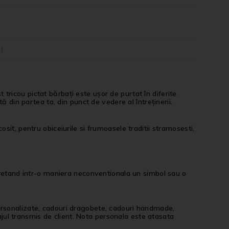
)
ricou pictat bărbați este ușor de purtat în diferite
ă din partea ta, din punct de vedere al întreținerii.
it, pentru obiceiurile si frumoasele traditii stramosesti,
retand intr-o maniera neconventionala un simbol sau o
personalizate, cadouri dragobete, cadouri handmade,
jul transmis de client. Nota personala este atasata