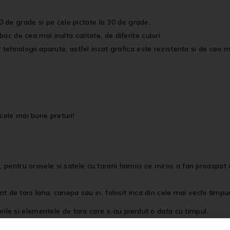
 de grade si pe cele pictate la 30 de grade.
bac de cea mai inalta calitate, de diferite culori
r tehnologii aparute, astfel incat grafica este rezistenta si de cea ma
cele mai bune preturi!
entru orasele si satele cu tarani harnici ce miros a fan proaspat cos
nt de tors lana, canepa sau in, folosit inca din cele mai vechi timpu
orile si elementele de tara care s-au pierdut o data cu timpul.
onvingerea ca reintoarcerea si conservarea traditiilor este un exerci