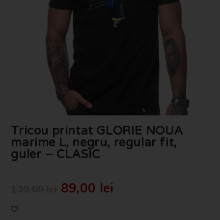
Tricou printat GLORIE NOUA
marime L, negru, regular fit,
guler – CLASIC
89,00
lei
139,00
lei