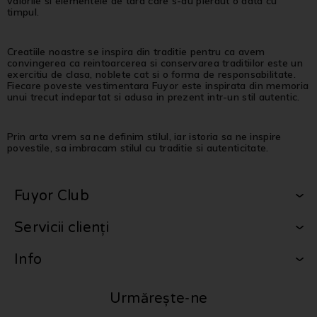
valorile si elementele de tara care s-au pierdut o data cu
timpul.
Creatiile noastre se inspira din traditie pentru ca avem
convingerea ca reintoarcerea si conservarea traditiilor este un
exercitiu de clasa, noblete cat si o forma de responsabilitate.
Fiecare poveste vestimentara Fuyor este inspirata din memoria
unui trecut indepartat si adusa in prezent intr-un stil autentic.
Prin arta vrem sa ne definim stilul, iar istoria sa ne inspire
povestile, sa imbracam stilul cu traditie si autenticitate.
Fuyor Club
Servicii clienți
Info
Urmărește-ne