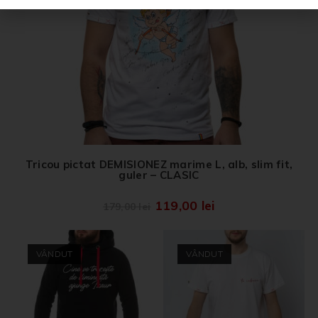
Tricou pictat DEMISIONEZ marime L, alb, slim fit,
guler – CLASIC
119,00
lei
179,00
lei
VÂNDUT
VÂNDUT