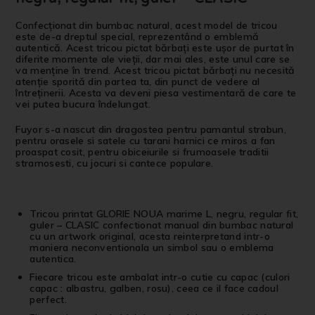
Confecționat din bumbac natural, acest model de tricou
este de-a dreptul special, reprezentând o emblemă
autentică. Acest tricou pictat bărbați este ușor de purtat în
diferite momente ale vieții, dar mai ales, este unul care se
va menține în trend. Acest tricou pictat bărbați nu necesită
atenție sporită din partea ta, din punct de vedere al
întreținerii. Acesta va deveni piesa vestimentară de care te
vei putea bucura îndelungat.
Fuyor s-a nascut din dragostea pentru pamantul strabun,
pentru orasele si satele cu tarani harnici ce miros a fan
proaspat cosit, pentru obiceiurile si frumoasele traditii
stramosesti, cu jocuri si cantece populare.
Tricou printat GLORIE NOUA marime L, negru, regular fit,
guler – CLASIC confectionat manual din bumbac natural
cu un artwork original, acesta reinterpretand intr-o
maniera neconventionala un simbol sau o emblema
autentica.
Fiecare tricou este ambalat intr-o cutie cu capac (culori
capac : albastru, galben, rosu), ceea ce il face cadoul
perfect.