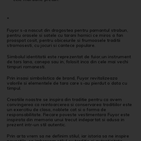
*
Fuyor s-a nascut din dragostea pentru pamantul strabun,
pentru orasele si satele cu tarani harnici ce miros a fan
proaspat cosit, pentru obiceiurile si frumoasele traditii
stramosesti, cu jocuri si cantece populare.
Simbolul identitatii este reprezentat de fuior,un instrument
de tors lana, canepa sau in, folosit inca din cele mai vechi
timpuri romanesti.
Prin insasi simbolistica de brand, Fuyor revitalizeaza
valorile si elementele de tara care s-au pierdut o data cu
timpul.
Creatiile noastre se inspira din traditie pentru ca avem
convingerea ca reintoarcerea si conservarea traditiilor este
un exercitiu de clasa, noblete cat si o forma de
responsabilitate. Fiecare poveste vestimentara Fuyor este
inspirata din memoria unui trecut indepartat si adusa in
prezent intr-un stil autentic.
Prin arta vrem sa ne definim stilul, iar istoria sa ne inspire
povestile, sa imbracam stilul cu traditie si autenticitate.