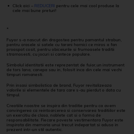
Click aici
–
REDUCERI
pentru cele mai cool produse la
cele mai bune preturi!
*
Fuyor s-a nascut din dragostea pentru pamantul strabun,
pentru orasele si satele cu tarani harnici ce miros a fan
proaspat cosit, pentru obiceiurile si frumoasele traditii
stramosesti, cu jocuri si cantece populare.
Simbolul identitatii este reprezentat de fuior,un instrument
de tors lana, canepa sau in, folosit inca din cele mai vechi
timpuri romanesti.
Prin insasi simbolistica de brand, Fuyor revitalizeaza
valorile si elementele de tara care s-au pierdut o data cu
timpul.
Creatiile noastre se inspira din traditie pentru ca avem
convingerea ca reintoarcerea si conservarea traditiilor este
un exercitiu de clasa, noblete cat si o forma de
responsabilitate. Fiecare poveste vestimentara Fuyor este
inspirata din memoria unui trecut indepartat si adusa in
prezent intr-un stil autentic.