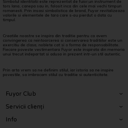
Simbolul identitatii este reprezentat de fuior,un instrument de
tors lana, canepa sau in, folosit inca din cele mai vechi timpuri
romanesti. Prin insasi simbolistica de brand, Fuyor revitalizeaza
valorile si elementele de tara care s-au pierdut o data cu
timpul.
Creatiile noastre se inspira din traditie pentru ca avem
convingerea ca reintoarcerea si conservarea traditiilor este un
exercitiu de clasa, noblete cat si o forma de responsabilitate.
Fiecare poveste vestimentara Fuyor este inspirata din memoria
unui trecut indepartat si adusa in prezent intr-un stil autentic.
Prin arta vrem sa ne definim stilul, iar istoria sa ne inspire
povestile, sa imbracam stilul cu traditie si autenticitate.
Fuyor Club
Servicii clienți
Info