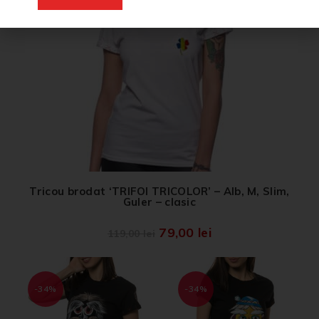
Tricou brodat ‘TRIFOI TRICOLOR’ – Alb, M, Slim,
Guler – clasic
79,00
lei
119,00
lei
-34%
-34%