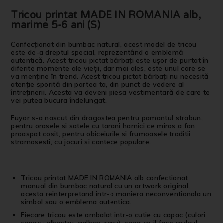
Tricou printat MADE IN ROMANIA alb,
marime 5-6 ani (S)
Confecționat din bumbac natural, acest model de tricou
este de-a dreptul special, reprezentând o emblemă
autentică. Acest tricou pictat bărbați este ușor de purtat în
diferite momente ale vieții, dar mai ales, este unul care se
va menține în trend. Acest tricou pictat bărbați nu necesită
atenție sporită din partea ta, din punct de vedere al
întreținerii. Acesta va deveni piesa vestimentară de care te
vei putea bucura îndelungat.
Fuyor s-a nascut din dragostea pentru pamantul strabun,
pentru orasele si satele cu tarani harnici ce miros a fan
proaspat cosit, pentru obiceiurile si frumoasele traditii
stramosesti, cu jocuri si cantece populare.
Tricou printat MADE IN ROMANIA alb confectionat
manual din bumbac natural cu un artwork original,
acesta reinterpretand intr-o maniera neconventionala un
simbol sau o emblema autentica.
Fiecare tricou este ambalat intr-o cutie cu capac (culori
capac : albastru, galben, rosu), ceea ce il face cadoul