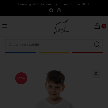
Livrare gratuită la comenzi mai mari de 349 RON.
0
-36%
🔍