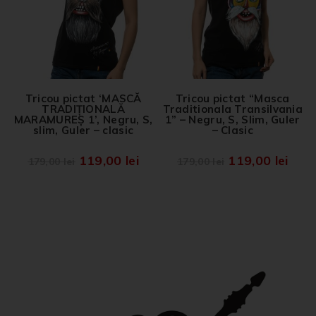
Tricou pictat ‘MASCĂ
Tricou pictat “Masca
TRADIȚIONALĂ
Traditionala Transilvania
MARAMUREȘ 1’, Negru, S,
1” – Negru, S, Slim, Guler
slim, Guler – clasic
– Clasic
119,00
lei
119,00
lei
179,00
lei
179,00
lei