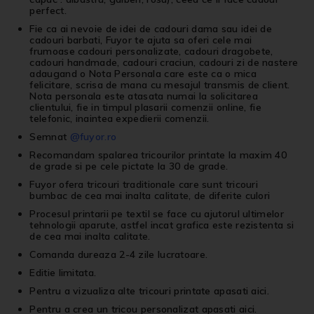
perfect.
Fie ca ai nevoie de idei de cadouri dama sau idei de
cadouri barbati, Fuyor te ajuta sa oferi cele mai
frumoase cadouri personalizate, cadouri dragobete,
cadouri handmade, cadouri craciun, cadouri zi de nastere
adaugand o Nota Personala care este ca o mica
felicitare, scrisa de mana cu mesajul transmis de client.
Nota personala este atasata numai la solicitarea
clientului, fie in timpul plasarii comenzii online, fie
telefonic, inaintea expedierii comenzii.
Semnat
@fuyor.ro
Recomandam spalarea tricourilor printate la maxim 40
de grade si pe cele pictate la 30 de grade.
Fuyor ofera tricouri traditionale care sunt tricouri
bumbac de cea mai inalta calitate, de diferite culori
Procesul printarii pe textil se face cu ajutorul ultimelor
tehnologii aparute, astfel incat grafica este rezistenta si
de cea mai inalta calitate.
Comanda dureaza 2-4 zile lucratoare.
Editie limitata.
Pentru a vizualiza alte
tricouri printate
apasati
aici
.
Pentru a crea un
tricou personalizat
apasati
aici
.