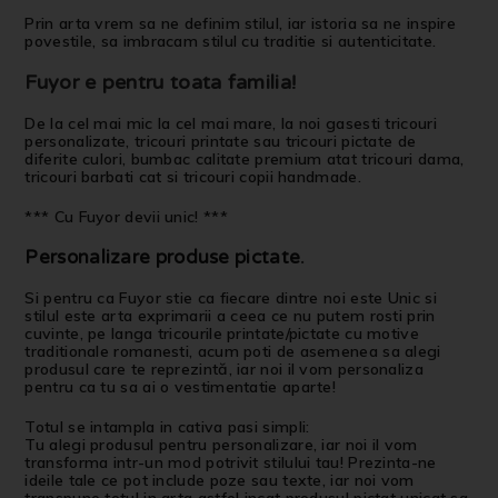
Prin arta vrem sa ne definim stilul, iar istoria sa ne inspire
povestile, sa imbracam stilul cu traditie si autenticitate.
Fuyor e pentru toata familia!
De la cel mai mic la cel mai mare, la noi gasesti tricouri
personalizate, tricouri printate sau tricouri pictate de
diferite culori, bumbac calitate premium atat tricouri dama,
tricouri barbati cat si tricouri copii handmade.
*** Cu Fuyor devii unic! ***
Personalizare produse pictate
.
Si pentru ca Fuyor stie ca fiecare dintre noi este Unic si
stilul este arta exprimarii a ceea ce nu putem rosti prin
cuvinte, pe langa tricourile printate/pictate cu motive
traditionale romanesti, acum poti de asemenea sa alegi
produsul care te reprezintă, iar noi il vom personaliza
pentru ca tu sa ai o vestimentatie aparte!
Totul se intampla in cativa pasi simpli:
Tu alegi produsul pentru personalizare, iar noi il vom
transforma intr-un mod potrivit stilului tau! Prezinta-ne
ideile tale ce pot include poze sau texte, iar noi vom
transpune totul in arta astfel incat produsul pictat unicat sa