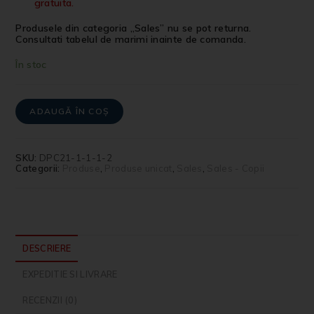
gratuita.
Produsele din categoria „Sales” nu se pot returna.
Consultati tabelul de marimi inainte de comanda.
În stoc
ADAUGĂ ÎN COȘ
SKU:
DPC21-1-1-1-2
Categorii:
Produse
,
Produse unicat
,
Sales
,
Sales - Copii
DESCRIERE
EXPEDITIE SI LIVRARE
RECENZII (0)