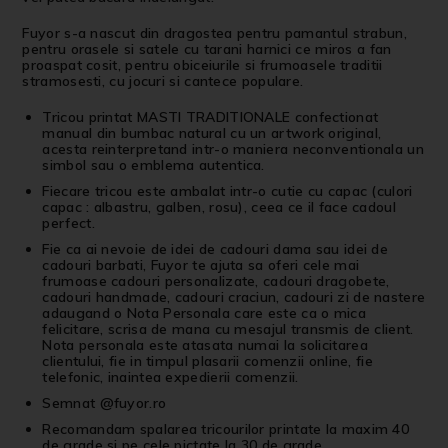
Fuyor s-a nascut din dragostea pentru pamantul strabun,
pentru orasele si satele cu tarani harnici ce miros a fan
proaspat cosit, pentru obiceiurile si frumoasele traditii
stramosesti, cu jocuri si cantece populare.
Tricou printat MASTI TRADITIONALE confectionat
manual din bumbac natural cu un artwork original,
acesta reinterpretand intr-o maniera neconventionala un
simbol sau o emblema autentica.
Fiecare tricou este ambalat intr-o cutie cu capac (culori
capac : albastru, galben, rosu), ceea ce il face cadoul
perfect.
Fie ca ai nevoie de idei de cadouri dama sau idei de
cadouri barbati, Fuyor te ajuta sa oferi cele mai
frumoase cadouri personalizate, cadouri dragobete,
cadouri handmade, cadouri craciun, cadouri zi de nastere
adaugand o Nota Personala care este ca o mica
felicitare, scrisa de mana cu mesajul transmis de client.
Nota personala este atasata numai la solicitarea
clientului, fie in timpul plasarii comenzii online, fie
telefonic, inaintea expedierii comenzii.
Semnat
@fuyor.ro
Recomandam spalarea tricourilor printate la maxim 40
de grade si pe cele pictate la 30 de grade.