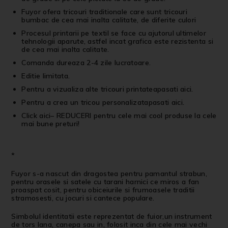
Fuyor ofera tricouri traditionale care sunt tricouri
bumbac de cea mai inalta calitate, de diferite culori
Procesul printarii pe textil se face cu ajutorul ultimelor
tehnologii aparute, astfel incat grafica este rezistenta si
de cea mai inalta calitate.
Comanda dureaza 2-4 zile lucratoare.
Editie limitata.
Pentru a vizualiza alte
tricouri printate
apasati
aici
.
Pentru a crea un
tricou personalizat
apasati
aici
.
Click aici
–
REDUCERI
pentru cele mai cool produse la cele
mai bune preturi!
*
Fuyor s-a nascut din dragostea pentru pamantul strabun,
pentru orasele si satele cu tarani harnici ce miros a fan
proaspat cosit, pentru obiceiurile si frumoasele traditii
stramosesti, cu jocuri si cantece populare.
Simbolul identitatii este reprezentat de fuior,un instrument
de tors lana, canepa sau in, folosit inca din cele mai vechi