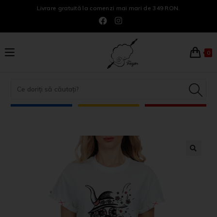
Livrare gratuită la comenzi mai mari de 349 RON.
0
🔍