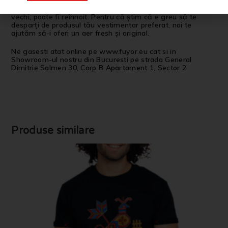
Propriul tău articol vestimentar, fie el nou, fie uzat sau
vechi, poate fi reînnoit. Pentru că știm că e greu să te
desparți de produsul tău vestimentar preferat, noi te
ajutăm să-i oferi un aer fresh și original.
Ne gasesti atat online pe www.fuyor.eu cat si in
Showroom-ul nostru din Bucuresti pe strada General
Dimitrie Salmen 30, Corp B Apartament 1, Sector 2.
Produse similare