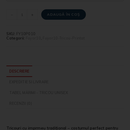
-
+
ADAUGĂ ÎN COȘ
SKU:
FY10P010
Categorii:
Fuyor10
,
Fuyor10-Tricou-Printat
DESCRIERE
EXPEDITIE SI LIVRARE
TABEL MĂRIMI - TRICOU UNISEX
RECENZII (0)
Tricouri cu imprmeu tradițional – costumul perfect pentru