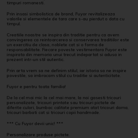
timpuri romanesti.
Prin insasi simbolistica de brand, Fuyor revitalizeaza
valorile si elementele de tara care s-au pierdut o data cu
timpul.
Creatiile noastre se inspira din traditie pentru ca avem
convingerea ca reintoarcerea si conservarea traditiilor este
un exercitiu de clasa, noblete cat si o forma de
responsabilitate. Fiecare poveste vestimentara Fuyor este
inspirata din memoria unui trecut indepartat si adusa in
prezent intr-un stil autentic.
Prin arta vrem sa ne definim stilul, iar istoria sa ne inspire
povestile, sa imbracam stilul cu traditie si autenticitate.
Fuyor e pentru toata familia!
De la cel mai mic la cel mai mare, la noi gasesti tricouri
personalizate, tricouri printate sau tricouri pictate de
diferite culori, bumbac calitate premium atat tricouri dama,
tricouri barbati cat si tricouri copii handmade.
*** Cu Fuyor devii unic! ***
Personalizare produse pictate
.