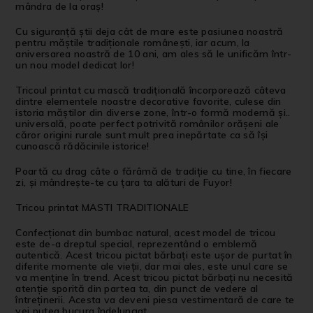
mândra de la oraș!
Cu siguranță știi deja cât de mare este pasiunea noastră
pentru măștile tradiționale românești, iar acum, la
aniversarea noastră de 10 ani, am ales să le unificăm într-
un nou model dedicat lor!
Tricoul printat cu mască tradițională încorporează câteva
dintre elementele noastre decorative favorite, culese din
istoria măștilor din diverse zone, într-o formă modernă și..
universală, poate perfect potrivită românilor orășeni ale
căror origini rurale sunt mult prea inepărtate ca să își
cunoască rădăcinile istorice!
Poartă cu drag câte o fărâmă de tradiție cu tine, în fiecare
zi, și mândrește-te cu țara ta alături de Fuyor!
Tricou printat MASTI TRADITIONALE
Confecționat din bumbac natural, acest model de tricou
este de-a dreptul special, reprezentând o emblemă
autentică. Acest tricou pictat bărbați este ușor de purtat în
diferite momente ale vieții, dar mai ales, este unul care se
va menține în trend. Acest tricou pictat bărbați nu necesită
atenție sporită din partea ta, din punct de vedere al
întreținerii. Acesta va deveni piesa vestimentară de care te
vei putea bucura îndelungat.