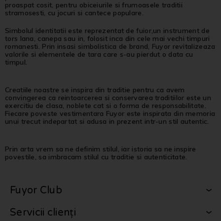
proaspat cosit, pentru obiceiurile si frumoasele traditii
stramosesti, cu jocuri si cantece populare.
Simbolul identitatii este reprezentat de fuior,un instrument de
tors lana, canepa sau in, folosit inca din cele mai vechi timpuri
romanesti. Prin insasi simbolistica de brand, Fuyor revitalizeaza
valorile si elementele de tara care s-au pierdut o data cu
timpul.
Creatiile noastre se inspira din traditie pentru ca avem
convingerea ca reintoarcerea si conservarea traditiilor este un
exercitiu de clasa, noblete cat si o forma de responsabilitate.
Fiecare poveste vestimentara Fuyor este inspirata din memoria
unui trecut indepartat si adusa in prezent intr-un stil autentic.
Prin arta vrem sa ne definim stilul, iar istoria sa ne inspire
povestile, sa imbracam stilul cu traditie si autenticitate.
Fuyor Club
Servicii clienți