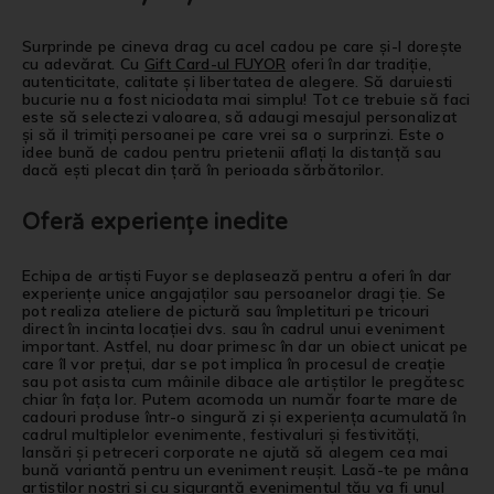
Surprinde pe cineva drag cu acel cadou pe care și-l dorește
cu adevărat. Cu
Gift Card-ul FUYOR
oferi în dar tradiție,
autenticitate, calitate și libertatea de alegere. Să daruiesti
bucurie nu a fost niciodata mai simplu! Tot ce trebuie să faci
este să selectezi valoarea, să adaugi mesajul personalizat
și să il trimiți persoanei pe care vrei sa o surprinzi. Este o
idee bună de cadou pentru prietenii aflați la distanță sau
dacă ești plecat din țară în perioada sărbătorilor.
Oferă experiențe inedite
Echipa de artiști Fuyor se deplasează pentru a oferi în dar
experiențe unice angajaților sau persoanelor dragi ție. Se
pot realiza ateliere de pictură sau împletituri pe tricouri
direct în incinta locației dvs. sau în cadrul unui eveniment
important. Astfel, nu doar primesc în dar un obiect unicat pe
care îl vor prețui, dar se pot implica în procesul de creație
sau pot asista cum mâinile dibace ale artiștilor le pregătesc
chiar în fața lor. Putem acomoda un număr foarte mare de
cadouri produse într-o singură zi și experiența acumulată în
cadrul multiplelor evenimente, festivaluri și festivități,
lansări și petreceri corporate ne ajută să alegem cea mai
bună variantă pentru un eveniment reușit. Lasă-te pe mâna
artiștilor noștri și cu siguranță evenimentul tău va fi unul