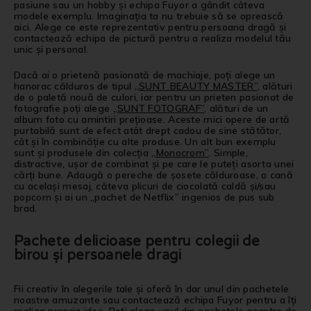
pasiune sau un hobby și echipa Fuyor a gândit câteva
modele exemplu. Imaginația ta nu trebuie să se oprească
aici. Alege ce este reprezentativ pentru persoana dragă și
contactează echipa de pictură pentru a realiza modelul tău
unic și personal.
Dacă ai o prietenă pasionată de machiaje, poți alege un
hanorac călduros de tipul
„SUNT BEAUTY MASTER”
, alături
de o paletă nouă de culori, iar pentru un prieten pasionat de
fotografie poți alege
„SUNT FOTOGRAF”
, alături de un
album foto cu amintiri prețioase. Aceste mici opere de artă
purtabilă sunt de efect atât drept cadou de sine stătător,
cât și în combinăție cu alte produse. Un alt bun exemplu
sunt și produsele din colecția
„Monocrom”
. Simple,
distractive, ușor de combinat și pe care le puteți asorta unei
cărți bune. Adaugă o pereche de șosete călduroase, o cană
cu același mesaj, căteva plicuri de ciocolată caldă și/sau
popcorn și ai un „pachet de Netflix” ingenios de pus sub
brad.
Pachete delicioase pentru colegii de
birou și persoanele dragi
Fii creativ în alegerile tale și oferă în dar unul din pachetele
noastre amuzante sau contactează echipa Fuyor pentru a îți