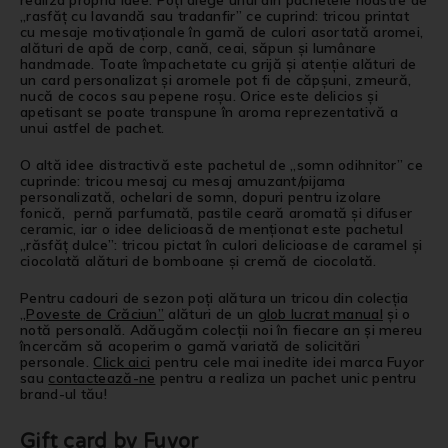
realiza propria idee. Poți alege unul din pachetele noastre de
„rasfăț cu lavandă sau tradanfir” ce cuprind: tricou printat
cu mesaje motivaționale în gamă de culori asortată aromei,
alături de apă de corp, cană, ceai, săpun și lumânare
handmade. Toate împachetate cu grijă și atenție alături de
un card personalizat și aromele pot fi de căpșuni, zmeură,
nucă de cocos sau pepene roșu. Orice este delicios și
apetisant se poate transpune în aroma reprezentativă a
unui astfel de pachet.
O altă idee distractivă este pachetul de „somn odihnitor” ce
cuprinde: tricou mesaj cu mesaj amuzant/pijama
personalizată, ochelari de somn, dopuri pentru izolare
fonică, pernă parfumată, pastile ceară aromată și difuser
ceramic, iar o idee delicioasă de menționat este pachetul
„răsfăț dulce”: tricou pictat în culori delicioase de caramel și
ciocolată alături de bomboane și cremă de ciocolată.
Pentru cadouri de sezon poți alătura un tricou din colecția
„Poveste de Crăciun”
alături de un
glob lucrat manual
și o
notă personală. Adăugăm colecții noi în fiecare an și mereu
încercăm să acoperim o gamă variată de solicitări
personale.
Click aici
pentru cele mai inedite idei marca Fuyor
sau
contactează-ne
pentru a realiza un pachet unic pentru
brand-ul tău!
Gift card by Fuyor