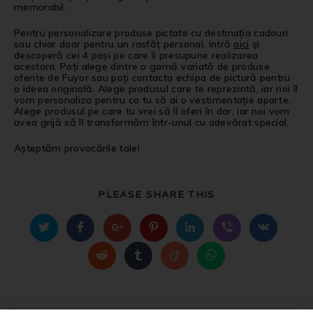
memorabil.
Pentru personalizare produse pictate cu destinația cadouri
sau chiar doar pentru un rasfăț personal, intră
aici
și
descoperă cei 4 pași pe care îi presupune realizarea
acestora. Poți alege dintre o gamă variată de produse
oferite de Fuyor sau poți contacta echipa de pictură pentru
o ideea originală. Alege produsul care te reprezintă, iar noi îl
vom personaliza pentru ca tu să ai o vestimentație aparte.
Alege produsul pe care tu vrei să îl oferi în dar, iar noi vom
avea grijă să îl transformăm într-unul cu adevărat special.
Așteptăm provocările tale!
PLEASE SHARE THIS