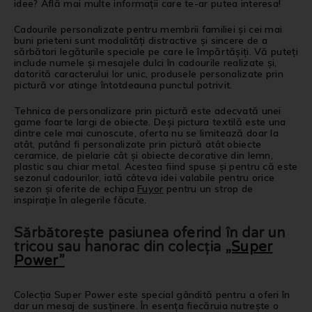
idee? Află mai multe informații care te-ar putea interesa!
Cadourile personalizate pentru membrii familiei și cei mai
buni prieteni sunt modalități distractive și sincere de a
sărbători legăturile speciale pe care le împărtășiți. Vă puteți
include numele și mesajele dulci în cadourile realizate și,
datorită caracterului lor unic, produsele personalizate prin
pictură vor atinge întotdeauna punctul potrivit.
Tehnica de personalizare prin pictură este adecvată unei
game foarte largi de obiecte. Deși pictura textilă este una
dintre cele mai cunoscute, oferta nu se limitează doar la
atât, putând fi personalizate prin pictură atât obiecte
ceramice, de pielarie cât și obiecte decorative din lemn,
plastic sau chiar metal. Acestea fiind spuse și pentru că este
sezonul cadourilor, iată câteva idei valabile pentru orice
sezon și oferite de echipa
Fuyor
pentru un strop de
inspirație în alegerile făcute.
Sărbătorește pasiunea oferind în dar un
tricou sau hanorac din colecția
„Super
Power”
Colecția Super Power este special gândită pentru a oferi în
dar un mesaj de susținere. În esența fiecăruia nutrește o