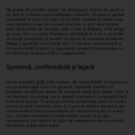
Ne place să purtăm culori, ne afectează starea de spirit și
ne pun în valoare personalitatea colorată. Deoarece gama
cromatică în care am ales să lucrăm vestele brodate este
una simplă și ușor de accesorizat ele se pot asorta unei
mari diversități de nuanțe, atât vi cât și diafane. Poți alege
un look chic cu vesta Ecaterina combinând-o cu o pereche
de blugi prespălați și pantof cu bluză la culoarea broderiei.
Alege o geantă cross-body într-o culoare contrastantă și
accesorii îndrăznețe. Cu siguranță această costumație nu
va rămâne neobservată și neapreciată.
Sportivă, confortabilă și lejeră
Vesta brodată
ZOE
este extrem de compatibilă cu hanorace
uni și costumații sport în general. Datorită faptului că
broderia se află pe spate de această dată poți alege chiar și
un hanorac cu mesaj sau o gamă cromatică curajoasă fără
a încărca ținuta. Te poți juca între costumații sport și smart
casual și poți combina chiar și o geacă subțire de iarnă dar
recomandăm totuși renunțarea la cordonul vestei în acest
caz. Croiala modernă a materialului vestei și picajul
excepțional vor aduce un plus de valoare ținutei și nu este
necesară sublinierea taliei.