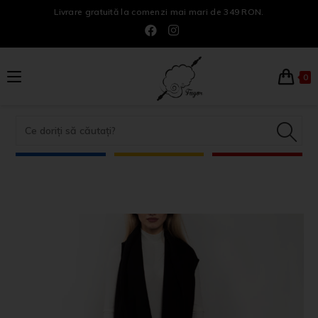
Livrare gratuită la comenzi mai mari de 349 RON.
0