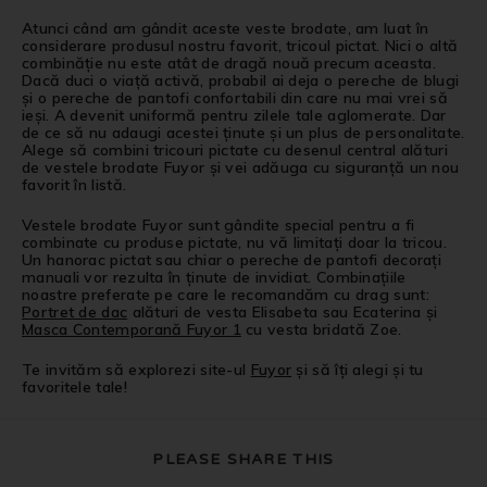
Atunci când am gândit aceste veste brodate, am luat în
considerare produsul nostru favorit, tricoul pictat. Nici o altă
combinăție nu este atât de dragă nouă precum aceasta.
Dacă duci o viață activă, probabil ai deja o pereche de blugi
și o pereche de pantofi confortabili din care nu mai vrei să
ieși. A devenit uniformă pentru zilele tale aglomerate. Dar
de ce să nu adaugi acestei ținute și un plus de personalitate.
Alege să combini tricouri pictate cu desenul central alături
de vestele brodate Fuyor și vei adăuga cu siguranță un nou
favorit în listă.
Vestele brodate Fuyor sunt gândite special pentru a fi
combinate cu produse pictate, nu vă limitați doar la tricou.
Un hanorac pictat sau chiar o pereche de pantofi decorați
manuali vor rezulta în ținute de invidiat. Combinațiile
noastre preferate pe care le recomandăm cu drag sunt:
Portret de dac
alături de vesta Elisabeta sau Ecaterina și
Masca Contemporană Fuyor 1
cu vesta bridată Zoe.
Te invităm să explorezi site-ul
Fuyor
și să îți alegi și tu
favoritele tale!
PLEASE SHARE THIS