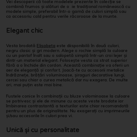
Vei descoperii că toate modelele prezente în colecție se
combină frumos și alături de o ie tradițional românească cu
modele simple, preferabil într-o gamă de culori simplă sau
ca accesoriu cald pentru verile răcoroase de la munte.
Elegant chic
Vesta brodată
Elisabeta
este diisponibilă în două culori,
negru clasic și gri modern. Alege o rochie simplă la culoare
cu un pantof înalt sau o salopetă simplă într-un croi lejer și
dintr-un material elegant. Folosește vesta ca strat superior
fără a o închide din cordon. Această combinație va oferii un
aer de eleganță și confort. Joacă-te cu accesorii metalice
îndrăznețe, brățări voluminoase, șiraguri decorative lungi,
cercei sau chiar o curea metalică dar nu exagera. De multe
ori, mai puțin este mai bine.
Fustele conice în combinații cu bluze volominoase la culoare
se potrivesc și ele de minune cu aceste veste brodate iar
îmbinarea contrastantă a texturilor este chiar recomandată
pentru un plus de originalitate. Nu exagerați cu imprimeurile
și/sau accesorile în culori prea vi.
Unică și cu personalitate