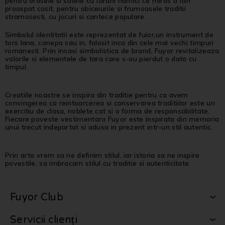
pentru orasele si satele cu tarani harnici ce miros a fan
proaspat cosit, pentru obiceiurile si frumoasele traditii
stramosesti, cu jocuri si cantece populare.
Simbolul identitatii este reprezentat de fuior,un instrument de
tors lana, canepa sau in, folosit inca din cele mai vechi timpuri
romanesti. Prin insasi simbolistica de brand, Fuyor revitalizeaza
valorile si elementele de tara care s-au pierdut o data cu
timpul.
Creatiile noastre se inspira din traditie pentru ca avem
convingerea ca reintoarcerea si conservarea traditiilor este un
exercitiu de clasa, noblete cat si o forma de responsabilitate.
Fiecare poveste vestimentara Fuyor este inspirata din memoria
unui trecut indepartat si adusa in prezent intr-un stil autentic.
Prin arta vrem sa ne definim stilul, iar istoria sa ne inspire
povestile, sa imbracam stilul cu traditie si autenticitate.
Fuyor Club
Servicii clienți