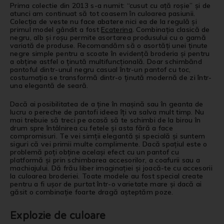
Prima colectie din 2013 s-a numit: “cusut cu ață roșie” și de
atunci am continuat să tot coasem în culoarea pasiunii.
Colecția de veste nu face abatere nici ea de la regulă și
primul model gândit a fost
Ecaterina
. Combinația clasică de
negru, alb și roșu permite asortarea produsului cu o gamă
variată de produse. Recomandăm să o asortăți unei ținute
negre simple pentru a scoate în evidență broderia și pentru
a obține astfel o ținută multifuncțională. Doar schimbănd
pantoful dintr-unul negru casual într-un pantof cu toc,
costumația se transformă dintr-o ținută modernă de zi într-
una elegantă de seară.
Dacă ai posibilitatea de a ține în mașină sau în geanta de
lucru o pereche de pantofi ideea îți va salva mult timp. Nu
mai trebuie să treci pe acasă să te schimbi de la birou în
drum spre întâlnirea cu fetele și asta fără a face
compromisuri. Te vei simții elegantă și specială și suntem
siguri că vei primii multe complimente. Dacă spațiul este o
problemă poți obține același efect cu un pantof cu
platformă și prin schimbarea accesorilor, a coafurii sau a
machiajului. Dă frău liber imaginației și joacă-te cu accesorii
la culoarea broderiei. Toate modele au fost special create
pentru a fi ușor de purtat într-o varietate mare și dacă ai
găsit o combinație foarte dragă așteptăm poze.
Explozie de culoare