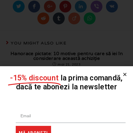
YOU MIGHT ALSO LIKE
Hanorace pictate: 10 motive pentru care să iei în
considerare această achiziție
mai 21, 2023
-15% discount
la prima comandă,
dacă te abonezi la newsletter
MĂ ABONEZ!