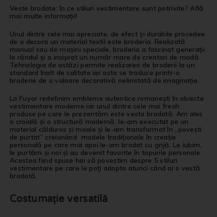
Veste brodate: în ce stiluri vestimentare sunt potrivite? Află
mai multe informații!
Unul dintre cele mai apreciate, de efect și durabile procedee
de a decora un material textil este broderia. Realizată
manual sau de mașini speciale, broderia a fascinat generații
la răndul și a insiprat un număr mare de creatori de modă.
Tehnologia de astăzi permite realizarea de broderii la un
standard înalt de calitate iar asta se traduce printr-o
broderie de o valoare decorativă nelimitată de imaginație.
La Fuyor redefinim embleme autentice romanești în obiecte
vestimentare moderne iar unul dintre cele mai fresh
produse pe care le prezentăm este vesta brodată. Am ales
o croială și o structură modernă, le-am executat pe un
material călduros și moale și le-am transformat în „povești
de purtat” creionând modele tradiționale în creație
personală pe care mai apoi le-am brodat cu grijă. Le iubim,
le purtăm și noi și au devenit favorite în topurile personale.
Acestea fiind spuse hai să povestim despre 5 stiluri
vestimentare pe care le poți adopta atunci când ai o vestă
brodată.
Costumație versatilă