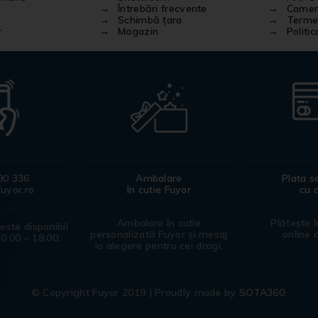
Întrebări frecvente
Comenz
Schimbă țara
Termen
r
Magazin
Politi
90 336
Ambalare
Plata s
uyor.ro
în cutie Fuyor
cu 
Ambalare în cutie
Plătește 
 este disponibil
personalizată Fuyor și mesaj
online 
10.00 – 18.00.
la alegere pentru cei dragi.
© Copyright Fuyor 2019 | Proudly made by
SOTA360.