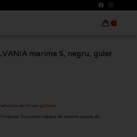
0
LVANIA marime S, negru, guler
iciaza de livrare gratuita.
t returna. Consultati tabelul de marimi inainte de