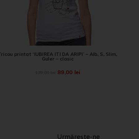
Tricou printat ‘IUBIREA ITI DA ARIPI’ – Alb, S, Slim,
Guler – clasic
89,00
lei
139,00
lei
Urmărește-ne