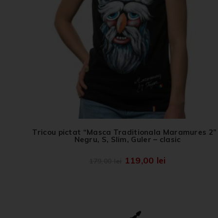
Tricou pictat “Masca Traditionala Maramures 2”
Negru, S, Slim, Guler – clasic
119,00
lei
179,00
lei