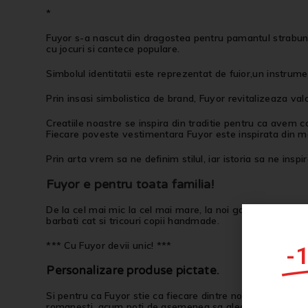
*
Fuyor s-a nascut din dragostea pentru pamantul strabun, p
cu jocuri si cantece populare.
Simbolul identitatii este reprezentat de fuior,un instrume
Prin insasi simbolistica de brand, Fuyor revitalizeaza val
Creatiile noastre se inspira din traditie pentru ca avem c
Fiecare poveste vestimentara Fuyor este inspirata din mem
Prin arta vrem sa ne definim stilul, iar istoria sa ne inspi
Fuyor e pentru toata familia!
De la cel mai mic la cel mai mare, la noi gasesti tricouri 
barbati cat si tricouri copii handmade.
*** Cu Fuyor devii unic! ***
-
Personalizare produse pictate
.
Si pentru ca Fuyor stie ca fiecare dintre noi este Unic si 
romanesti, acum poti de asemenea sa alegi produsul care 