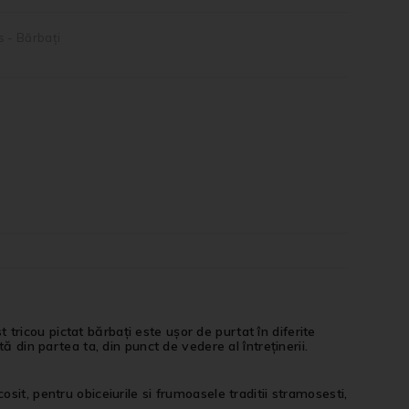
s - Bărbați
ricou pictat bărbați este ușor de purtat în diferite
ă din partea ta, din punct de vedere al întreținerii.
it, pentru obiceiurile si frumoasele traditii stramosesti,