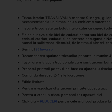
Tricou brodat TRANSILVANIA marime S, negru, guler –
neconventionala un simbol sau o emblema autentica.
Fiecare tricou este ambalat intr-o cutie cu capac (culor
Fie ca ai nevoie de idei de cadouri dama sau idei de 
cadouri craciun, cadouri zi de nastere adaugand o Not
numai la solicitarea clientului, fie in timpul plasarii co
Semnat
@fuyor.ro
Recomandam spalarea tricourilor printate la maxim 40
Fuyor ofera tricouri traditionale care sunt tricouri bum
Procesul printarii pe textil se face cu ajutorul ultimelo
Comanda dureaza 2-4 zile lucratoare.
Editie limitata.
Pentru a vizualiza alte
tricouri printate
apasati
aici
.
Pentru a crea un
tricou personalizat
apasati
aici
.
Click aici
–
REDUCERI
pentru cele mai cool produse la 