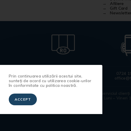
Afiliere
Gift Card
Newslette
Produse
0724 1
Prin continuarea utilizării acestui site,
100% românești
office@f
sunteți de acord cu utilizarea cookie-urilor
în conformitate cu politica noastră.
Tricouri pictate si
Serviciul clienți
manufacturate de către artiștii
Luni – Vineri 
ACCEPT
noștri.