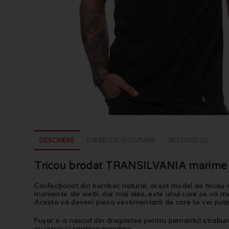
DESCRIERE
EXPEDITIE SI LIVRARE
RECENZII (0)
Tricou brodat TRANSILVANIA marime S,
Confecționat din bumbac natural, acest model de tricou e
momente ale vieții, dar mai ales, este unul care se va men
Acesta va deveni piesa vestimentară de care te vei put
Fuyor s-a nascut din dragostea pentru pamantul strabun, p
cu jocuri si cantece populare.