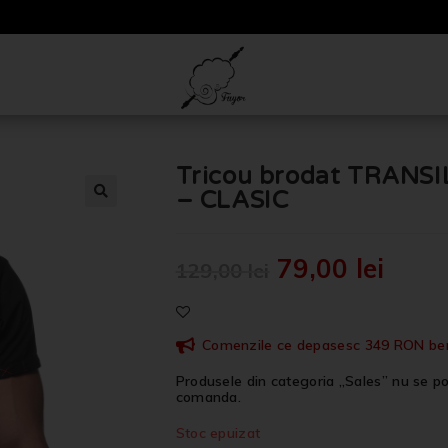
Tricou brodat TRANSI
– CLASIC
🔍
79,00
lei
129,00
lei
Comenzile ce depasesc 349 RON benef
Produsele din categoria „Sales” nu se po
comanda.
Stoc epuizat