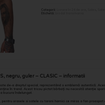
Categorii:
Livrare în 24 de ore
,
Sales
,
Sale
Etichetă:
brodat transilvania
 negru, guler – CLASIC – informatii
ste de-a dreptul special, reprezentând o emblemă autentică. Acest t
ține în trend. Acest tricou pictat bărbați nu necesită atenție sporit
ea bucura îndelungat.
entru orasele si satele cu tarani harnici ce miros a fan proaspat cos