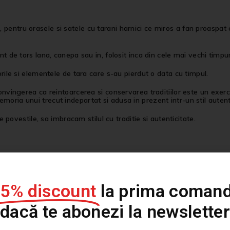
entru orasele si satele cu tarani harnici ce miros a fan proaspat cos
nt de tors lana, canepa sau in, folosit inca din cele mai vechi timpu
orile si elementele de tara care s-au pierdut o data cu timpul.
onvingerea ca reintoarcerea si conservarea traditiilor este un exerci
oria unui trecut indepartat si adusa in prezent intr-un stil autent
re povestile, sa imbracam stilul cu traditie si autenticitate.
personalizate, tricouri printate sau tricouri pictate de diferite culor
15% discount
la prima comand
dacă te abonezi la newsletter
stilul este arta exprimarii a ceea ce nu putem rosti prin cuvinte, pe 
te reprezintă, iar noi il vom personaliza pentru ca tu sa ai o vest