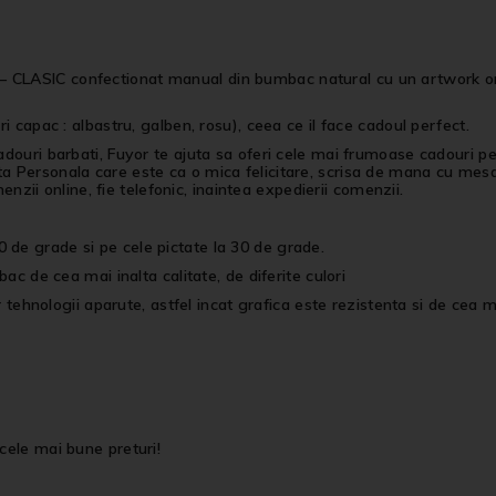
 CLASIC confectionat manual din bumbac natural cu un artwork orig
i capac : albastru, galben, rosu), ceea ce il face cadoul perfect.
cadouri barbati, Fuyor te ajuta sa oferi cele mai frumoase cadouri 
a Personala care este ca o mica felicitare, scrisa de mana cu mesa
menzii online, fie telefonic, inaintea expedierii comenzii.
 de grade si pe cele pictate la 30 de grade.
bac de cea mai inalta calitate, de diferite culori
r tehnologii aparute, astfel incat grafica este rezistenta si de cea ma
cele mai bune preturi!