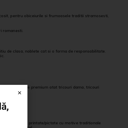
it, pentru obiceiurile si frumoasele traditii stramosesti,
ri romanesti.
tiu de clasa, noblete cat si o forma de responsabilitate.
ic.
i, bumbac calitate premium atat tricouri dama, tricouri
ă,
langa tricourile printate/pictate cu motive traditionale
imentatie aparte!