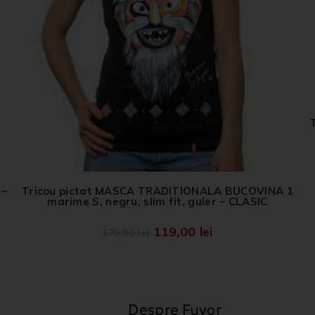
 –
Tricou pictat MASCA TRADITIONALA BUCOVINA 1
marime S, negru, slim fit, guler – CLASIC
119,00
lei
179,00
lei
Despre Fuyor