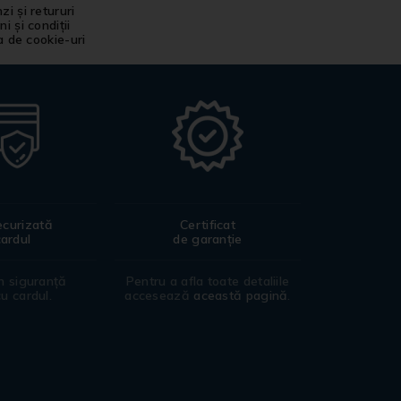
i și retururi
i și condiții
ca de cookie-uri
ecurizată
Certificat
cardul
de garanție
în siguranță
Pentru a afla toate detaliile
cu cardul.
accesează
această pagină
.