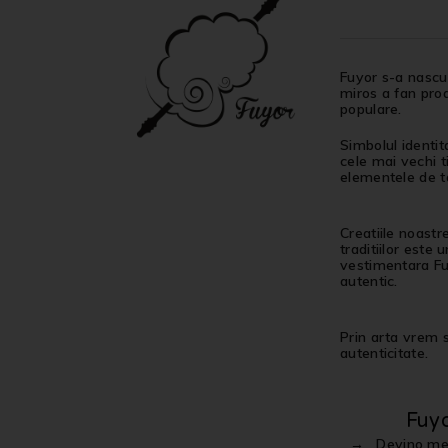
Fuyor s-a nascut
miros a fan proa
populare.
Simbolul identit
cele mai vechi t
elementele de ta
Creatiile noastr
traditiilor este
vestimentara Fuy
autentic.
Prin arta vrem sa
autenticitate.
Fuy
Devino m