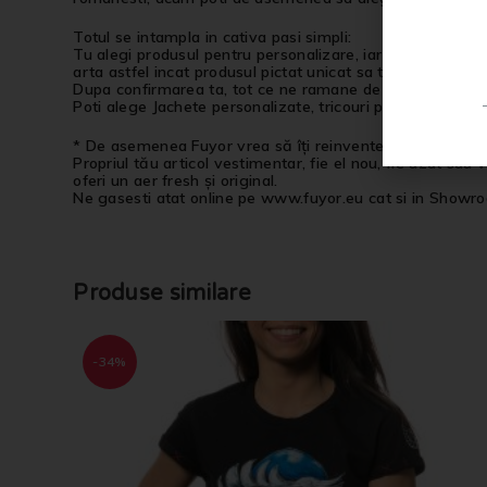
Totul se intampla in cativa pasi simpli:
Tu alegi produsul pentru personalizare, iar noi il vom tra
arta astfel incat produsul pictat unicat sa te reprezinte. 
Dupa confirmarea ta, tot ce ne ramane de facut e ca produs
Poti alege Jachete personalizate, tricouri personalizate,
* De asemenea Fuyor vrea să îți reinventeze garderoba!
Propriul tău articol vestimentar, fie el nou, fie uzat sau
oferi un aer fresh și original.
Ne gasesti atat online pe www.fuyor.eu cat si in Showro
Produse similare
-34%