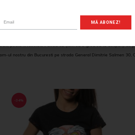
nsforma intr-un mod potrivit stilului tau! Prezinta-ne ideile tale ce
In cel mai scurt timp vei fi contactat pentru a ne ghida astfel incat 
MĂ ABONEZ!
ul tau sa prinda viata si sa il trimitem catre tine sa te bucuri de 
 sapca personalizata, bluza tip sweatshirt, hanorac bumbac, vesta p
 vechi, poate fi reînnoit. Pentru că știm că e greu să te desparți de
om-ul nostru din Bucuresti pe strada General Dimitrie Salmen 30, 
-34%