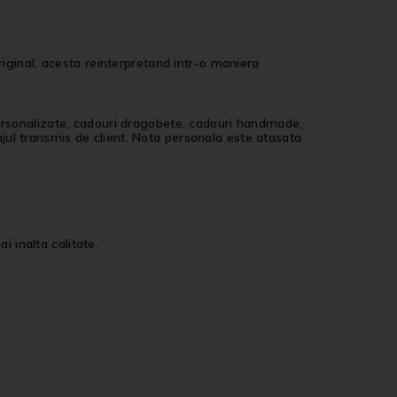
inal, acesta reinterpretand intr-o maniera
personalizate, cadouri dragobete, cadouri handmade,
jul transmis de client. Nota personala este atasata
i inalta calitate.