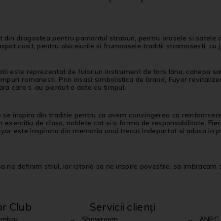
 din dragostea pentru pamantul strabun, pentru orasele si satele c
spat cosit, pentru obiceiurile si frumoasele traditii stramosesti, cu 
atii este reprezentat de fuior,un instrument de tors lana, canepa sau 
impuri romanesti. Prin insasi simbolistica de brand, Fuyor revitalizea
ra care s-au pierdut o data cu timpul.
e se inspira din traditie pentru ca avem convingerea ca reintoarcer
 un exercitiu de clasa, noblete cat si o forma de responsabilitate. Fi
or este inspirata din memoria unui trecut indepartat si adusa in pr
 ne definim stilul, iar istoria sa ne inspire povestile, sa imbracam st
or Club
Servicii clienți
embru
Showroom
ANPC