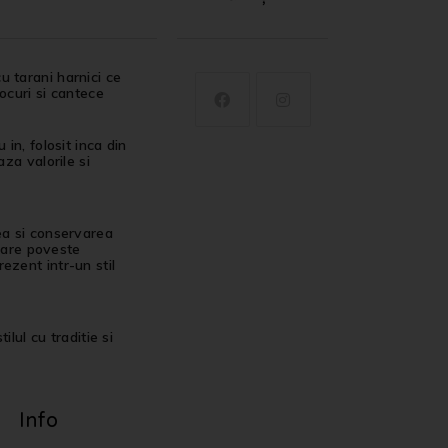
u tarani harnici ce
jocuri si cantece
in, folosit inca din
za valorile si
ea si conservarea
ecare poveste
ezent intr-un stil
ilul cu traditie si
Info