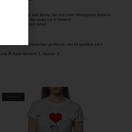
 pot include poze sau texte, iar noi vom transpune totul in
produsul tau sa fie ceea ce-ti doresti.
el in cel mai scurt timp!
ersonalizata.
 produsul tău vestimentar preferat, noi te ajutăm să-i
Corp B Apartament 1, Sector 2.
VÂNDUT