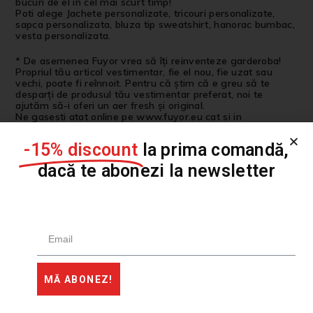
bucuri de el in cel mai scurt timp!
Poti alege Jachete personalizate, tricouri personalizate,
sapca personalizata, bluza tip sweatshirt, hanorac bumbac,
vesta personalizata.
* De asemenea Fuyor vrea să îți reinventeze garderoba!
Propriul tău articol vestimentar, fie el nou, fie uzat sau
vechi, poate fi reînnoit. Pentru că știm că e greu să te
desparți de produsul tău vestimentar preferat, noi te
ajutăm să-i oferi un aer fresh și original.
Ne gasesti atat online pe www.fuyor.eu cat si in
Showroom-ul nostru din Bucuresti pe strada General
Dimitrie Salmen 30, Corp B Apartament 1, Sector 2.
-15% discount
la prima comandă,
dacă te abonezi la newsletter
Produse similare
VÂNDUT
MĂ ABONEZ!