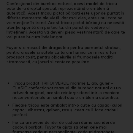
Confecționat din bumbac natural, acest model de tricou
este de-a dreptul special, reprezentând o emblemă
autentică. Acest tricou pictat bărbați este ușor de purtat în
diferite momente ale vieții, dar mai ales, este unul care se
va menține în trend. Acest tricou pictat bărbați nu necesită
atenție sporită din partea ta, din punct de vedere al
întreținerii. Acesta va deveni piesa vestimentară de care te
vei putea bucura îndelungat.
Fuyor s-a nascut din dragostea pentru pamantul strabun,
pentru orasele si satele cu tarani harnici ce miros a fan
proaspat cosit, pentru obiceiurile si frumoasele traditii
stramosesti, cu jocuri si cantece populare.
Tricou brodat TRIFOI VERDE marime L, alb, guler –
CLASIC confectionat manual din bumbac natural cu un
artwork original, acesta reinterpretand intr-o maniera
neconventionala un simbol sau o emblema autentica.
Fiecare tricou este ambalat intr-o cutie cu capac (culori
capac : albastru, galben, rosu), ceea ce il face cadoul
perfect.
Fie ca ai nevoie de idei de cadouri dama sau idei de
cadouri barbati, Fuyor te ajuta sa oferi cele mai
frumoase cadouri personalizate, cadouri dragobete,