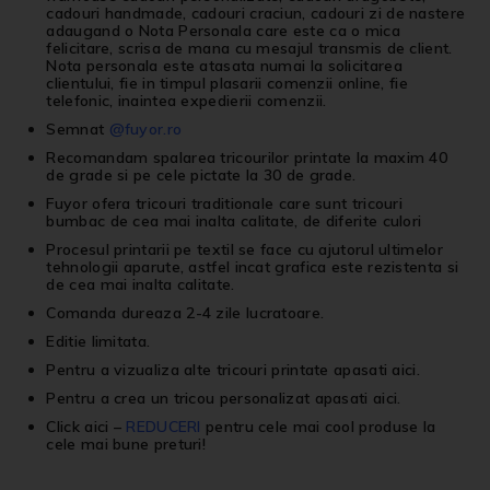
cadouri handmade, cadouri craciun, cadouri zi de nastere
adaugand o Nota Personala care este ca o mica
felicitare, scrisa de mana cu mesajul transmis de client.
Nota personala este atasata numai la solicitarea
clientului, fie in timpul plasarii comenzii online, fie
telefonic, inaintea expedierii comenzii.
Semnat
@fuyor.ro
Recomandam spalarea tricourilor printate la maxim 40
de grade si pe cele pictate la 30 de grade.
Fuyor ofera tricouri traditionale care sunt tricouri
bumbac de cea mai inalta calitate, de diferite culori
Procesul printarii pe textil se face cu ajutorul ultimelor
tehnologii aparute, astfel incat grafica este rezistenta si
de cea mai inalta calitate.
Comanda dureaza 2-4 zile lucratoare.
Editie limitata.
Pentru a vizualiza alte
tricouri printate
apasati
aici
.
Pentru a crea un
tricou personalizat
apasati
aici
.
Click aici
–
REDUCERI
pentru cele mai cool produse la
cele mai bune preturi!