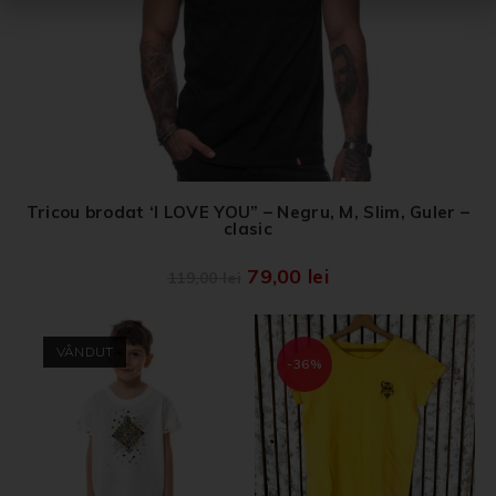
Tricou brodat ‘I LOVE YOU” – Negru, M, Slim, Guler –
clasic
79,00
lei
119,00
lei
VÂNDUT
-36%