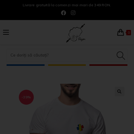
Livrare gratuită la comenzi mai mari de 349 RON.
0
-39%
🔍