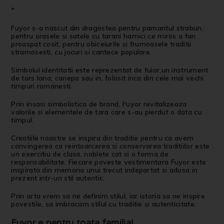
*
Fuyor s-a nascut din dragostea pentru pamantul strabun,
pentru orasele si satele cu tarani harnici ce miros a fan
proaspat cosit, pentru obiceiurile si frumoasele traditii
stramosesti, cu jocuri si cantece populare.
Simbolul identitatii este reprezentat de fuior,un instrument
de tors lana, canepa sau in, folosit inca din cele mai vechi
timpuri romanesti.
Prin insasi simbolistica de brand, Fuyor revitalizeaza
valorile si elementele de tara care s-au pierdut o data cu
timpul.
Creatiile noastre se inspira din traditie pentru ca avem
convingerea ca reintoarcerea si conservarea traditiilor este
un exercitiu de clasa, noblete cat si o forma de
responsabilitate. Fiecare poveste vestimentara Fuyor este
inspirata din memoria unui trecut indepartat si adusa in
prezent intr-un stil autentic.
Prin arta vrem sa ne definim stilul, iar istoria sa ne inspire
povestile, sa imbracam stilul cu traditie si autenticitate.
Fuyor e pentru toata familia!