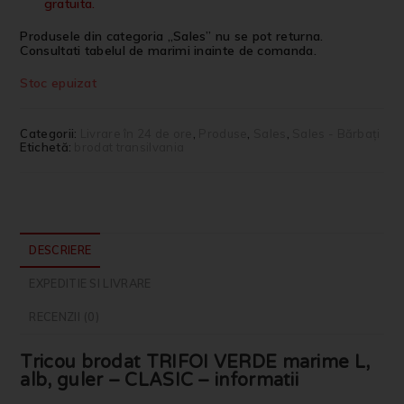
gratuita.
Produsele din categoria „Sales” nu se pot returna.
Consultati tabelul de marimi inainte de comanda.
Stoc epuizat
Categorii:
Livrare în 24 de ore
,
Produse
,
Sales
,
Sales - Bărbați
Etichetă:
brodat transilvania
DESCRIERE
EXPEDITIE SI LIVRARE
RECENZII (0)
Tricou brodat TRIFOI VERDE marime L,
alb, guler – CLASIC – informatii