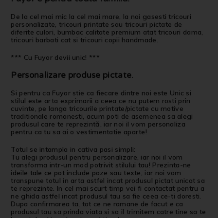
De la cel mai mic la cel mai mare, la noi gasesti tricouri
personalizate, tricouri printate sau tricouri pictate de
diferite culori, bumbac calitate premium atat tricouri dama,
tricouri barbati cat si tricouri copii handmade.
*** Cu Fuyor devii unic! ***
Personalizare produse pictate
.
Si pentru ca Fuyor stie ca fiecare dintre noi este Unic si
stilul este arta exprimarii a ceea ce nu putem rosti prin
cuvinte, pe langa tricourile printate/pictate cu motive
traditionale romanesti, acum poti de asemenea sa alegi
produsul care te reprezintă, iar noi il vom personaliza
pentru ca tu sa ai o vestimentatie aparte!
Totul se intampla in cativa pasi simpli:
Tu alegi produsul pentru personalizare, iar noi il vom
transforma intr-un mod potrivit stilului tau! Prezinta-ne
ideile tale ce pot include poze sau texte, iar noi vom
transpune totul in arta astfel incat produsul pictat unicat sa
te reprezinte. In cel mai scurt timp vei fi contactat pentru a
ne ghida astfel incat produsul tau sa fie ceea ce-ti doresti.
Dupa confirmarea ta, tot ce ne ramane de facut e ca
produsul tau sa prinda viata si sa il trimitem catre tine sa te