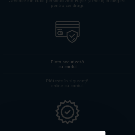
Ambalare în cutie personalizată Fuyor și mesaj la alegere
pentru cei dragi.
Plata securizată
cu cardul
Plătește în siguranță
online cu cardul.