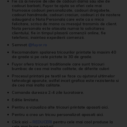
Fie ca ai nevoie de idei de cadouri dama sau idei de
cadouri barbati, Fuyor te ajuta sa oferi cele mai
frumoase cadouri personalizate, cadouri dragobete,
cadouri handmade, cadouri craciun, cadouri zi de nastere
adaugand o Nota Personala care este ca o mica
felicitare, scrisa de mana cu mesajul transmis de client.
Nota personala este atasata numai la solicitarea
clientului, fie in timpul plasarii comenzii online, fie
telefonic, inaintea expedierii comenzii.
Semnat
@fuyor.ro
Recomandam spalarea tricourilor printate la maxim 40
de grade si pe cele pictate la 30 de grade.
Fuyor ofera tricouri traditionale care sunt tricouri
bumbac de cea mai inalta calitate, de diferite culori
Procesul printarii pe textil se face cu ajutorul ultimelor
tehnologii aparute, astfel incat grafica este rezistenta si
de cea mai inalta calitate.
Comanda dureaza 2-4 zile lucratoare.
Editie limitata.
Pentru a vizualiza alte
tricouri printate
apasati
aici
.
Pentru a crea un
tricou personalizat
apasati
aici
.
Click aici
–
REDUCERI
pentru cele mai cool produse la
cele mai bune preturi!