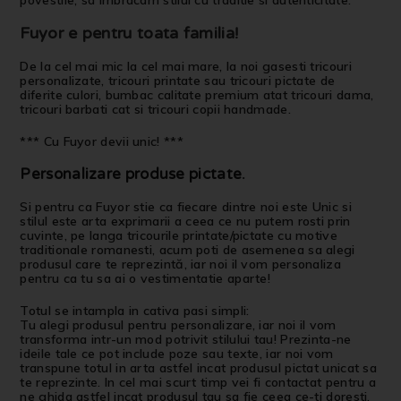
Fuyor e pentru toata familia!
De la cel mai mic la cel mai mare, la noi gasesti tricouri
personalizate, tricouri printate sau tricouri pictate de
diferite culori, bumbac calitate premium atat tricouri dama,
tricouri barbati cat si tricouri copii handmade.
*** Cu Fuyor devii unic! ***
Personalizare produse pictate
.
Si pentru ca Fuyor stie ca fiecare dintre noi este Unic si
stilul este arta exprimarii a ceea ce nu putem rosti prin
cuvinte, pe langa tricourile printate/pictate cu motive
traditionale romanesti, acum poti de asemenea sa alegi
produsul care te reprezintă, iar noi il vom personaliza
pentru ca tu sa ai o vestimentatie aparte!
Totul se intampla in cativa pasi simpli:
Tu alegi produsul pentru personalizare, iar noi il vom
transforma intr-un mod potrivit stilului tau! Prezinta-ne
ideile tale ce pot include poze sau texte, iar noi vom
transpune totul in arta astfel incat produsul pictat unicat sa
te reprezinte. In cel mai scurt timp vei fi contactat pentru a
ne ghida astfel incat produsul tau sa fie ceea ce-ti doresti.