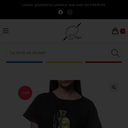
Livrare gratuită la comenzi mai mari de 349 RON.
0
-36%
🔍