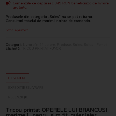
Comenzile ce depasesc 349 RON beneficiaza de livrare
gratuita.
Produsele din categoria „Sales” nu se pot returna.
Consultati tabelul de marimi inainte de comanda.
Stoc epuizat
Categorii:
Livrare în 24 de ore
,
Produse
,
Sales
,
Sales - Femei
Etichetă:
TRICOU PRINTAT FUYOR
DESCRIERE
EXPEDITIE SI LIVRARE
RECENZII (0)
Tricou printat OPERELE LUI BRANCUSI
marime L, negru, slim fit, guler lejer