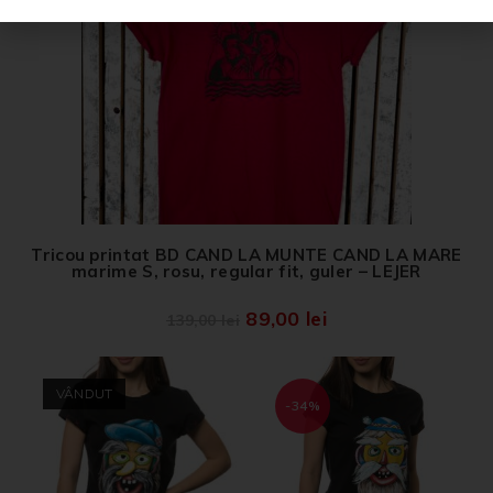
Tricou printat BD CAND LA MUNTE CAND LA MARE
marime S, rosu, regular fit, guler – LEJER
89,00
lei
139,00
lei
VÂNDUT
-34%