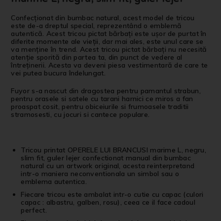
Confecționat din bumbac natural, acest model de tricou
este de-a dreptul special, reprezentând o emblemă
autentică. Acest tricou pictat bărbați este ușor de purtat în
diferite momente ale vieții, dar mai ales, este unul care se
va menține în trend. Acest tricou pictat bărbați nu necesită
atenție sporită din partea ta, din punct de vedere al
întreținerii. Acesta va deveni piesa vestimentară de care te
vei putea bucura îndelungat.
Fuyor s-a nascut din dragostea pentru pamantul strabun,
pentru orasele si satele cu tarani harnici ce miros a fan
proaspat cosit, pentru obiceiurile si frumoasele traditii
stramosesti, cu jocuri si cantece populare.
Tricou printat OPERELE LUI BRANCUSI marime L, negru,
slim fit, guler lejer confectionat manual din bumbac
natural cu un artwork original, acesta reinterpretand
intr-o maniera neconventionala un simbol sau o
emblema autentica.
Fiecare tricou este ambalat intr-o cutie cu capac (culori
capac : albastru, galben, rosu), ceea ce il face cadoul
perfect.