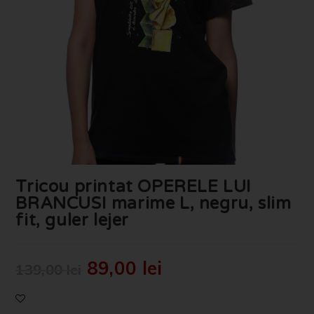
Tricou printat OPERELE LUI
BRANCUSI marime L, negru, slim
fit, guler lejer
89,00
lei
139,00
lei