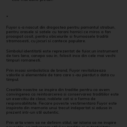
*
Fuyor s-a nascut din dragostea pentru pamantul strabun,
pentru orasele si satele cu tarani harnici ce miros a fan
proaspat cosit, pentru obiceiurile si frumoasele traditii
stramosesti, cu jocuri si cantece populare.
Simbolul identitatii este reprezentat de fuior,un instrument
de tors lana, canepa sau in, folosit inca din cele mai vechi
timpuri romanesti.
Prin insasi simbolistica de brand, Fuyor revitalizeaza
valorile si elementele de tara care s-au pierdut o data cu
timpul.
Creatiile noastre se inspira din traditie pentru ca avem
convingerea ca reintoarcerea si conservarea traditiilor este
un exercitiu de clasa, noblete cat si o forma de
responsabilitate. Fiecare poveste vestimentara Fuyor este
inspirata din memoria unui trecut indepartat si adusa in
prezent intr-un stil autentic.
Prin arta vrem sa ne definim stilul, iar istoria sa ne inspire
povestile, sa imbracam stilul cu traditie si autenticitate.